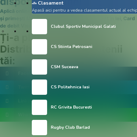
disponibil online!
Clasament
Apasă aici pentru a vedea clasamentul actual al echipe
Aplică online pentru pachetul "Bun Venit!" de la CEC Bank
și primești fără drumuri la bancă: Cont curent în lei, Card
de debit Visa în lei și CEC Bank Mobile Banking.​
Clubul Sportiv Municipal Galati
Ți-a plăcut articolul?
Distribuie-l către prietenii
CS Stiinta Petrosani
tăi:
CSM Suceava
Facebook
Twitter
CS Politehnica Iasi
LinkedIn
RC Grivita Bucuresti
WhatsApp
Rugby Club Barlad