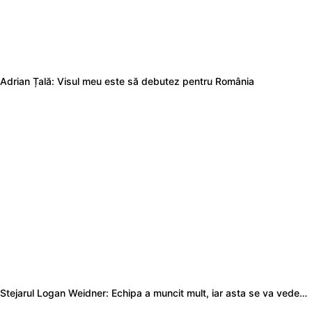
Adrian Țală: Visul meu este să debutez pentru România
Stejarul Logan Weidner: Echipa a muncit mult, iar asta se va vedea în meciurile de la Nations Cup