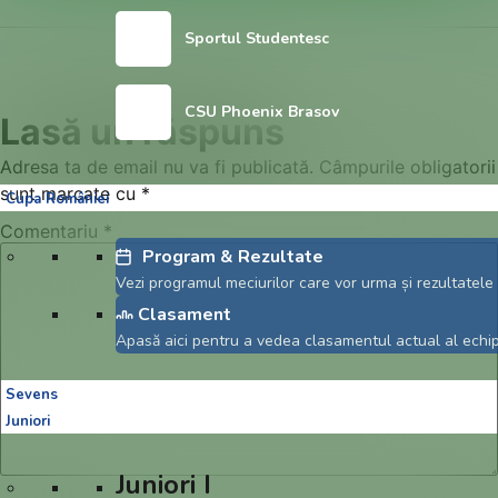
Sportul Studentesc
CSU Phoenix Brasov
Lasă un răspuns
Adresa ta de email nu va fi publicată.
Câmpurile obligatorii
sunt marcate cu
*
Cupa României
Comentariu
*
Program & Rezultate
Vezi programul meciurilor care vor urma și rezultatele 
Clasament
Apasă aici pentru a vedea clasamentul actual al echipe
Sevens
Juniori
Juniori I