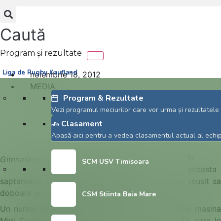
Caută
Liga de Rugby Kaufland
noiembrie 18, 2012
MEDIA
Rugby si gimnastica in
Program & Rezultate
Vezi programul meciurilor care vor urma și rezultatele 
Cartea Recordurilor?
Clasament
Apasă aici pentru a vedea clasamentul actual al echipe
In
Gimnastele au doborat Recordul Mondial.
SCM USV Timisoara
aceasta
saptamana, un grup de gimnaste din Sussex au reusit sa
doboare un nou record mondial.
CSM Stiinta Baia Mare
Un numar de 28 de sportive s-au inghesuit intr-o masina
Mini Cooper, batand astfel vechiul record de 27, care le