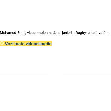
Mohamed Salhi, vicecampion național juniori I: Rugby-ul te învață să accepți și înfrângerile
Vezi toate videoclipurile