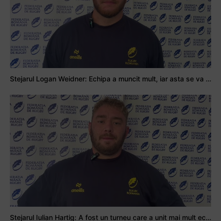
Stejarul Logan Weidner: Echipa a muncit mult, iar asta se va vedea în meciurile de la Nations Cup
Stejarul Iulian Hartig: A fost un turneu care a unit mai mult echipa