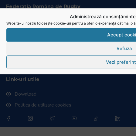
Federația Româna de Rugby
Administrează consimțămintel
Istoric rugby în România
Website-ul nostru folosește cookie-uri pentru a oferi o experiență cât mai plă
Cluburi afiliate la FRR
Accept cook
Stadionul național de rugby
Refuză
Conducere, comisii și departamente
Vezi preferin
Info - Anunțuri
Link-uri utile
Download
Politica de utilizare cookies