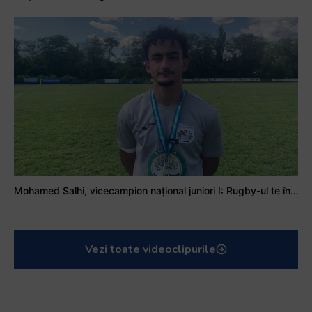
Mohamed Salhi, vicecampion național juniori I: Rugby-ul te învață să accepți și înfrângerile
Vezi toate videoclipurile