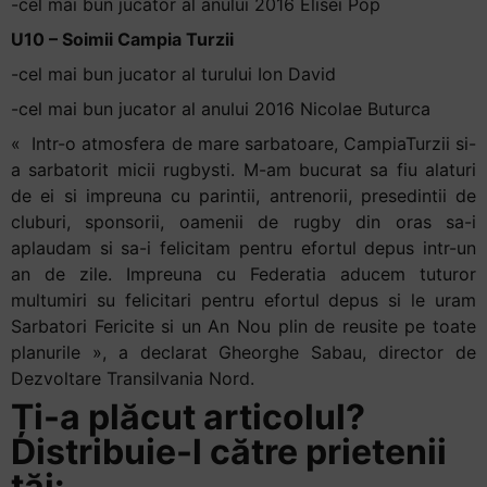
-cel mai bun jucator al anului 2016 Elisei Pop
U10 – Soimii Campia Turzii
-cel mai bun jucator al turului Ion David
-cel mai bun jucator al anului 2016 Nicolae Buturca
« Intr-o atmosfera de mare sarbatoare, CampiaTurzii si-
a sarbatorit micii rugbysti. M-am bucurat sa fiu alaturi
de ei si impreuna cu parintii, antrenorii, presedintii de
cluburi, sponsorii, oamenii de rugby din oras sa-i
aplaudam si sa-i felicitam pentru efortul depus intr-un
an de zile. Impreuna cu Federatia aducem tuturor
multumiri su felicitari pentru efortul depus si le uram
Sarbatori Fericite si un An Nou plin de reusite pe toate
planurile », a declarat Gheorghe Sabau, director de
Dezvoltare Transilvania Nord.
Ți-a plăcut articolul?
Distribuie-l către prietenii
tăi: