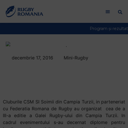
Welcome
to
All
in
One
Accessibility
screen
reader.
decembrie 17, 2016
Mini-Rugby
To
Rugby-ul din Campia
start
the
Turzii si-a premiat
All
performerii din 2016
in
One
Accessibility
Cluburile CSM SI Soimii din Campia Turzii, in parteneriat
screen
cu Federatia Romana de Rugby au organizat cea de a
reader,
III-a editie a Galei Rugby-ului din Campia Turzii. In
press
cadrul evenimentului s-au decernat diplome pentru
"Ctrl