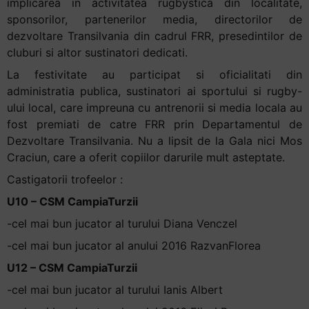
implicarea in activitatea rugbystica din localitate,
+
sponsorilor, partenerilor media, directorilor de
/".
dezvoltare Transilvania din cadrul FRR, presedintilor de
This
cluburi si altor sustinatori dedicati.
shortcut
La festivitate au participat si oficialitati din
activates
administratia publica, sustinatori ai sportului si rugby-
the
ului local, care impreuna cu antrenorii si media locala au
screen
fost premiati de catre FRR prin Departamentul de
reader
Dezvoltare Transilvania. Nu a lipsit de la Gala nici Mos
to
Craciun, care a oferit copiilor darurile mult asteptate.
help
you
Castigatorii trofeelor :
navigate
U10 – CSM CampiaTurzii
and
-cel mai bun jucator al turului Diana Venczel
interact
with
-cel mai bun jucator al anului 2016 RazvanFlorea
the
U12 – CSM CampiaTurzii
content.
-cel mai bun jucator al turului Ianis Albert