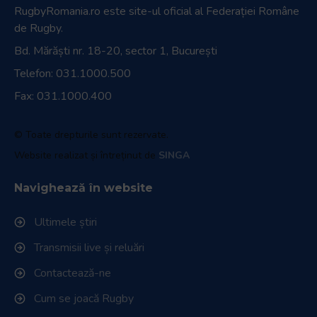
RugbyRomania.ro
este site-ul oficial al Federației Române
de Rugby.
Bd. Mărăști nr. 18-20, sector 1, București
Telefon:
031.1000.500
Fax: 031.1000.400
© Toate drepturile sunt rezervate.
Website realizat și întreținut de
SINGA
Navighează în website
Ultimele știri
Transmisii live și reluări
Contactează-ne
Cum se joacă Rugby