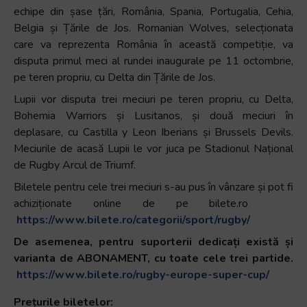
echipe din șase țări, România, Spania, Portugalia, Cehia,
+
Belgia și Țările de Jos. Romanian Wolves, selecționata
/".
care va reprezenta România în această competiție, va
This
disputa primul meci al rundei inaugurale pe 11 octombrie,
shortcut
pe teren propriu, cu Delta din Țările de Jos.
activates
the
Lupii vor disputa trei meciuri pe teren propriu, cu Delta,
screen
Bohemia Warriors și Lusitanos, și două meciuri în
reader
deplasare, cu Castilla y Leon Iberians și Brussels Devils.
to
Meciurile de acasă Lupii le vor juca pe Stadionul Național
help
de Rugby Arcul de Triumf.
you
Biletele pentru cele trei meciuri s-au pus în vânzare și pot fi
navigate
achiziționate online de pe bilete.ro
and
https://www.bilete.ro/categorii/sport/rugby/
interact
De asemenea, pentru suporterii dedicați există și
with
varianta de ABONAMENT, cu toate cele trei partide.
the
https://www.bilete.ro/rugby-europe-super-cup/
content.
Prețurile biletelor: