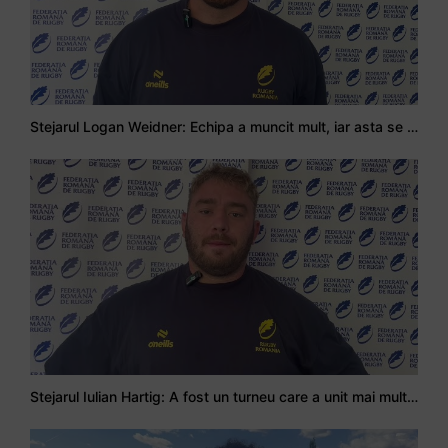
Stejarul Logan Weidner: Echipa a muncit mult, iar asta se va vedea în meciurile de la Nations Cup
Stejarul Iulian Hartig: A fost un turneu care a unit mai mult echipa