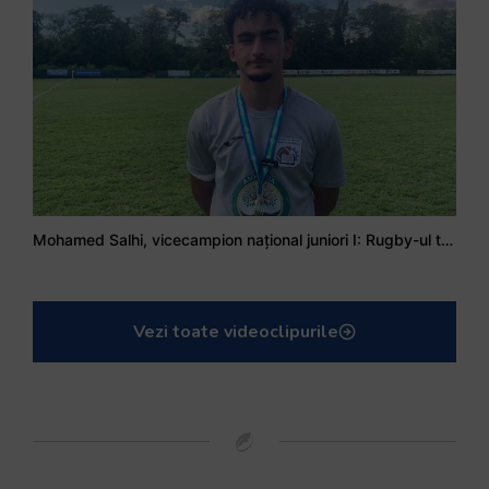
Mohamed Salhi, vicecampion național juniori I: Rugby-ul te învață să accepți și înfrângerile
Vezi toate videoclipurile