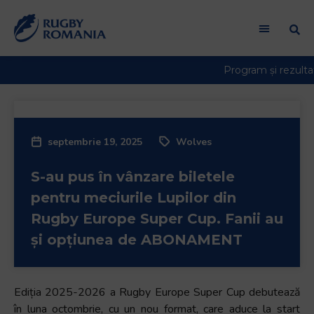
Welcome
to
All
in
One
Accessibility
screen
reader.
septembrie 19, 2025
Wolves
To
start
S-au pus în vânzare biletele
the
All
pentru meciurile Lupilor din
in
Rugby Europe Super Cup. Fanii au
One
și opțiunea de ABONAMENT
Accessibility
screen
reader,
Ediția 2025-2026 a Rugby Europe Super Cup debutează
press
în luna octombrie, cu un nou format, care aduce la start
"Ctrl