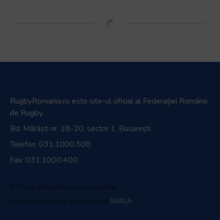
RugbyRomania.ro
este site-ul oficial al Federației Române
de Rugby.
Bd. Mărăști nr. 18-20, sector 1, București
Telefon:
031.1000.500
Fax: 031.1000.400
© Toate drepturile sunt rezervate.
Website realizat și întreținut de
SINGA