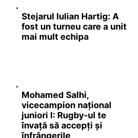
Stejarul Iulian Hartig: A
fost un turneu care a unit
mai mult echipa
Mohamed Salhi,
vicecampion național
juniori I: Rugby-ul te
învață să accepți și
înfrângerile