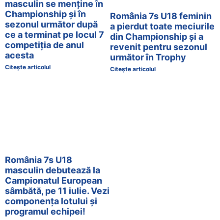
masculin se menține în
Championship și în
România 7s U18 feminin
sezonul următor după
a pierdut toate meciurile
ce a terminat pe locul 7
din Championship și a
competiția de anul
revenit pentru sezonul
acesta
următor în Trophy
Citește articolul
Citește articolul
România 7s U18
masculin debutează la
Campionatul European
sâmbătă, pe 11 iulie. Vezi
componența lotului și
programul echipei!