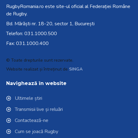
RugbyRomania.ro
este site-ul oficial al Federației Române
de Rugby.
Bd. Mărăști nr. 18-20, sector 1, București
Telefon:
031.1000.500
Fax: 031.1000.400
© Toate drepturile sunt rezervate.
Website realizat și întreținut de
SINGA
Navighează în website
Ultimele știri
Transmisii live și reluări
Contactează-ne
Cum se joacă Rugby