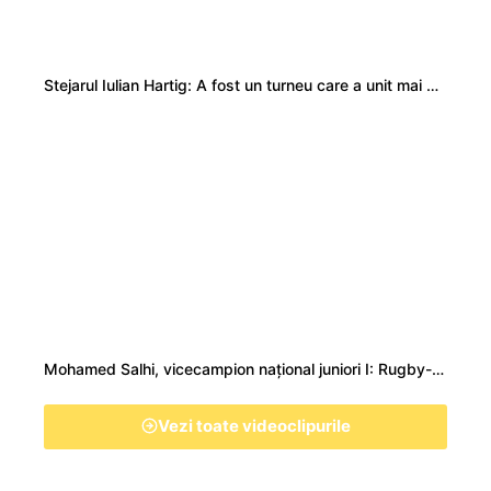
Stejarul Iulian Hartig: A fost un turneu care a unit mai mult echipa
Mohamed Salhi, vicecampion național juniori I: Rugby-ul te învață să accepți și înfrângerile
Vezi toate videoclipurile