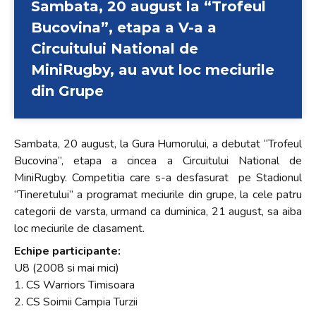
Sambata, 20 august la “Trofeul
+
Bucovina”, etapa a V-a a
/".
Circuitului National de
This
shortcut
MiniRugby, au avut loc meciurile
activates
din Grupe
the
screen
reader
Sambata, 20 august, la Gura Humorului, a debutat “Trofeul
to
Bucovina”, etapa a cincea a Circuitului National de
help
MiniRugby. Competitia care s-a desfasurat pe Stadionul
you
“Tineretului” a programat meciurile din grupe, la cele patru
navigate
categorii de varsta, urmand ca duminica, 21 august, sa aiba
and
loc meciurile de clasament.
interact
Echipe participante:
with
U8 (2008 si mai mici)
the
1. CS Warriors Timisoara
content.
2. CS Soimii Campia Turzii