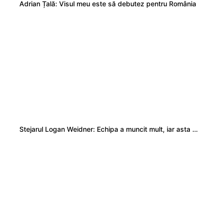
Adrian Țală: Visul meu este să debutez pentru România
Stejarul Logan Weidner: Echipa a muncit mult, iar asta se va vedea în meciurile de la Nations Cup