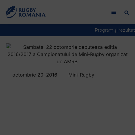
Welcome
to
All
in
One
Accessibility
screen
reader.
To
start
octombrie 20, 2016
Mini-Rugby
the
Sambata, 22
All
in
octombrie
One
debuteaza editia
Accessibility
screen
2016/2017 a
reader,
press
Campionatului de
"Ctrl