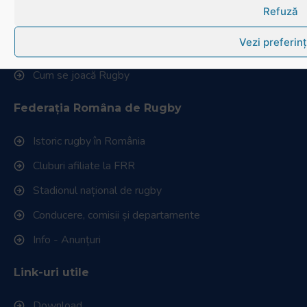
Ultimele știri
Refuză
Transmisii live și reluări
Vezi preferin
Contactează-ne
Cum se joacă Rugby
Federația Româna de Rugby
Istoric rugby în România
Cluburi afiliate la FRR
Stadionul național de rugby
Conducere, comisii și departamente
Info - Anunțuri
Link-uri utile
Download