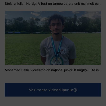
Stejarul Iulian Hartig: A fost un turneu care a unit mai mult echipa
Mohamed Salhi, vicecampion național juniori I: Rugby-ul te învață să accepți și înfrângerile
Vezi toate videoclipurile