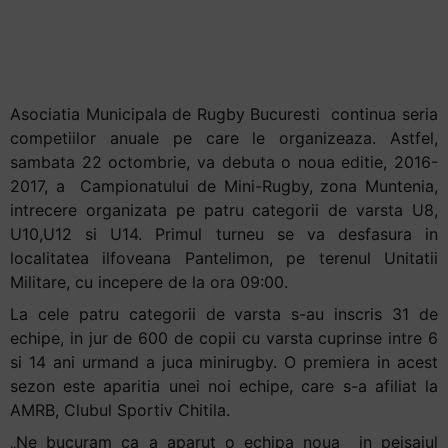
Mini-Rugby
+
/".
organizat de AMRB
This
shortcut
Asociatia Municipala de Rugby Bucuresti continua seria
activates
competiilor anuale pe care le organizeaza. Astfel,
the
sambata 22 octombrie, va debuta o noua editie, 2016-
screen
2017, a Campionatului de Mini-Rugby, zona Muntenia,
reader
intrecere organizata pe patru categorii de varsta U8,
to
U10,U12 si U14. Primul turneu se va desfasura in
help
localitatea ilfoveana Pantelimon, pe terenul Unitatii
you
Militare, cu incepere de la ora 09:00.
navigate
and
La cele patru categorii de varsta s-au inscris 31 de
interact
echipe, in jur de 600 de copii cu varsta cuprinse intre 6
with
si 14 ani urmand a juca minirugby. O premiera in acest
the
sezon este aparitia unei noi echipe, care s-a afiliat la
content.
AMRB, Clubul Sportiv Chitila.
„Ne bucuram ca a aparut o echipa noua in peisajul