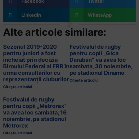
Facebook
Twitter
LinkedIn
WhatsApp
Alte articole similare:
Sezonul 2019-2020
Festivalul de rugby
pentru juniori a fost
pentru copii „Gica
încheiat prin decizia
Daraban” va avea loc
Biroului Federal al FRR în
sambata, 30 noiembrie,
urma consultărilor cu
pe stadionul Dinamo
reprezentanții cluburilor
Citește articolul
Citește articolul
Festivalul de rugby
pentru copii „Metrorex”
va avea loc sambata, 16
noiembrie, pe stadionul
Metrorex
Citește articolul