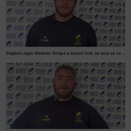
Stejarul Logan Weidner: Echipa a muncit mult, iar asta se va vedea în meciurile de la Nations Cup