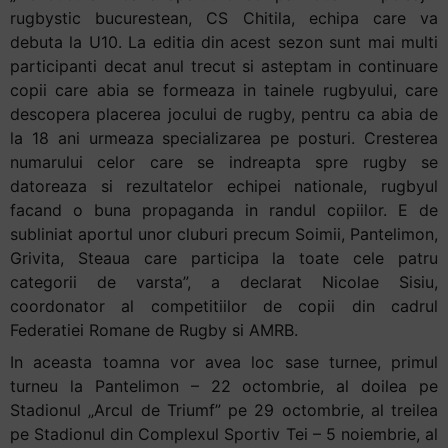
rugbystic bucurestean, CS Chitila, echipa care va
debuta la U10. La editia din acest sezon sunt mai multi
participanti decat anul trecut si asteptam in continuare
copii care abia se formeaza in tainele rugbyului, care
descopera placerea jocului de rugby, pentru ca abia de
la 18 ani urmeaza specializarea pe posturi. Cresterea
numarului celor care se indreapta spre rugby se
datoreaza si rezultatelor echipei nationale, rugbyul
facand o buna propaganda in randul copiilor. E de
subliniat aportul unor cluburi precum Soimii, Pantelimon,
Grivita, Steaua care participa la toate cele patru
categorii de varsta”, a declarat Nicolae Sisiu,
coordonator al competitiilor de copii din cadrul
Federatiei Romane de Rugby si AMRB.
In aceasta toamna vor avea loc sase turnee, primul
turneu la Pantelimon – 22 octombrie, al doilea pe
Stadionul „Arcul de Triumf” pe 29 octombrie, al treilea
pe Stadionul din Complexul Sportiv Tei – 5 noiembrie, al