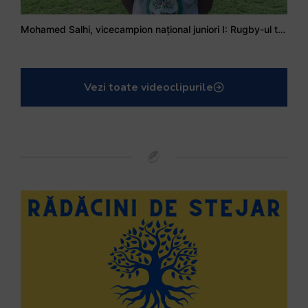
Mohamed Salhi, vicecampion național juniori I: Rugby-ul te învață să accepți și înfrângerile
Vezi toate videoclipurile