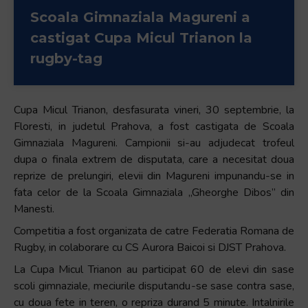
+
Scoala Gimnaziala Magureni a
/".
castigat Cupa Micul Trianon la
This
rugby-tag
shortcut
activates
the
Cupa Micul Trianon, desfasurata vineri, 30 septembrie, la
screen
Floresti, in judetul Prahova, a fost castigata de Scoala
reader
Gimnaziala Magureni. Campionii si-au adjudecat trofeul
to
dupa o finala extrem de disputata, care a necesitat doua
help
reprize de prelungiri, elevii din Magureni impunandu-se in
you
fata celor de la Scoala Gimnaziala „Gheorghe Dibos” din
navigate
Manesti.
and
interact
Competitia a fost organizata de catre Federatia Romana de
with
Rugby, in colaborare cu CS Aurora Baicoi si DJST Prahova.
the
La Cupa Micul Trianon au participat 60 de elevi din sase
content.
scoli gimnaziale, meciurile disputandu-se sase contra sase,
cu doua fete in teren, o repriza durand 5 minute. Intalnirile