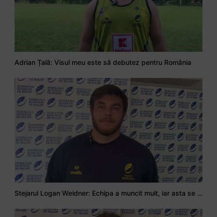
Adrian Țală: Visul meu este să debutez pentru România
Stejarul Logan Weidner: Echipa a muncit mult, iar asta se va vedea în meciurile de la Nations Cup