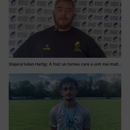
Stejarul Iulian Hartig: A fost un turneu care a unit mai mult echipa