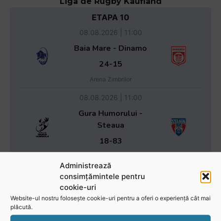
Liga de Rugby Kaufland
ETAPA 10
08.08.2026 | 11:00
Baia Mare - Dinamo
24-15
Arena Zimbrilor
08.08.2026 | 11:00
Gura Humorului -
Steaua
18-83
Stadionul Tineretului
Administrează
29.08.2026 | 0:
consimțămintele pentru
cookie-uri
U Elbi Cluj - Rapid
Website-ul nostru folosește cookie-uri pentru a oferi o experiență cât mai
-
plăcută.