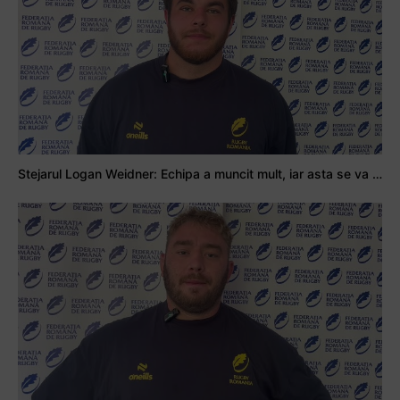
Stejarul Logan Weidner: Echipa a muncit mult, iar asta se va vedea în meciurile de la Nations Cup