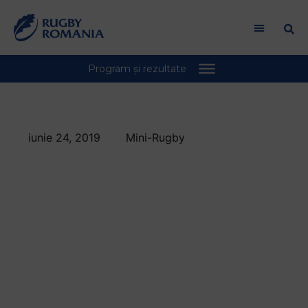
iunie 24, 2019
Mini-Rugby
Soimii Bucuresti la
U8 si U12 si CSS
Viitorul Cluj la U10,
castigatoarele
Trofeului Dobrogea
la mini-rugby