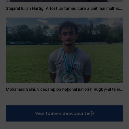
Stejarul Iulian Hartig: A fost un turneu care a unit mai mult echipa
Mohamed Salhi, vicecampion național juniori I: Rugby-ul te învață să accepți și înfrângerile
Vezi toate videoclipurile