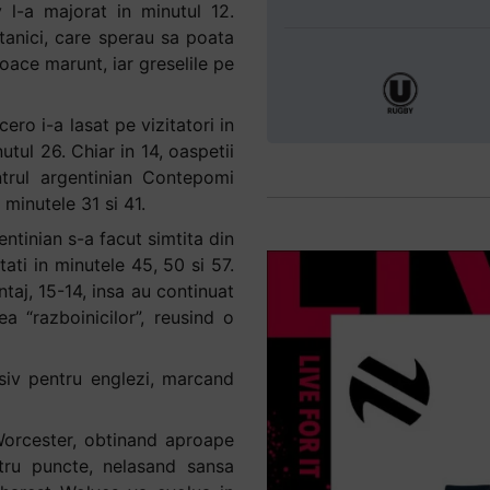
 l-a majorat in minutul 12.
itanici, care sperau sa poata
toace marunt, iar greselile pe
ero i-a lasat pe vizitatori in
tul 26. Chiar in 14, oaspetii
trul argentinian Contepomi
minutele 31 si 41.
ntinian s-a facut simtita din
ati in minutele 45, 50 si 57.
ntaj, 15-14, insa au continuat
a “razboinicilor”, reusind o
iv pentru englezi, marcand
Worcester, obtinand aproape
atru puncte, nelasand sansa