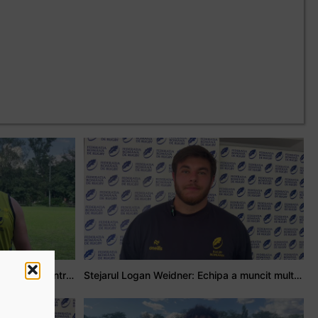
Adrian Țală: Visul meu este să debutez pentru România
Stejarul Logan Weidner: Echipa a muncit mult, iar asta se va vedea în meciurile de la Nations Cup