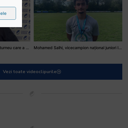
țele
Stejarul Iulian Hartig: A fost un turneu care a unit mai mult echipa
Mohamed Salhi, vicecampion național juniori I: Rugby-ul te învață să accepți și înfrângerile
Vezi toate videoclipurile