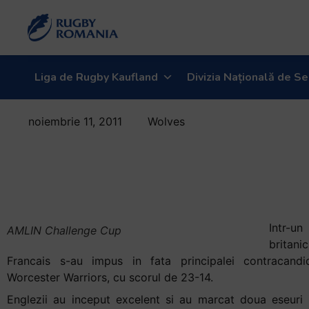
Welcome
to
All
in
One
Liga de Rugby Kaufland
Divizia Națională de Se
Accessibility
screen
noiembrie 11, 2011
Wolves
reader.
Stade Francais
To
start
a invins
the
Worcester
All
in
One
Intr-u
AMLIN Challenge Cup
Accessibility
britan
screen
Francais s-au impus in fata principalei contracandi
reader,
Worcester Warriors, cu scorul de 23-14.
press
Englezii au inceput excelent si au marcat doua eseuri 
"Ctrl