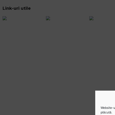
Link-uri utile
Website-ul
plăcută.