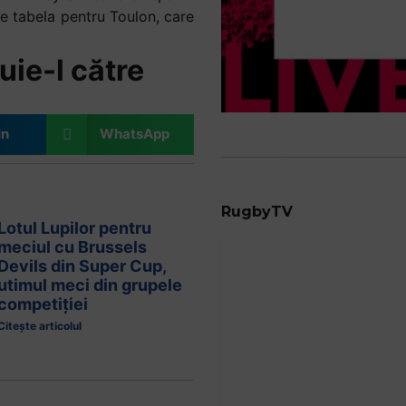
pe tabela pentru Toulon, care
uie-l către
In
WhatsApp
RugbyTV
Lotul Lupilor pentru
meciul cu Brussels
Devils din Super Cup,
utimul meci din grupele
competiției
Citește articolul