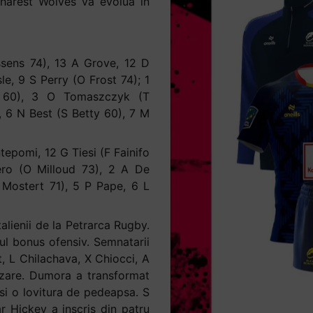
charest Wolves va evolua in
ssens 74), 13 A Grove, 12 D
e, 9 S Perry (O Frost 74); 1
n 60), 3 O Tomaszczyk (T
, 6 N Best (S Betty 60), 7 M
tepomi, 12 G Tiesi (F Fainifo
ero (O Milloud 73), 2 A De
Mostert 71), 5 P Pape, 6 L
talienii de la Petrarca Rugby.
tul bonus ofensiv. Semnatarii
, L Chilachava, X Chiocci, A
izare. Dumora a transformat
t si o lovitura de pedeapsa. S
r Hickey a inscris din patru