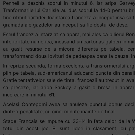
Pennell a deschis scorul in minutul 6, iar aripa Garvey
+
Tranformarile lui Carlisle au dus scorul la 14-0 pentru br
/".
tine ritmul partidei. Inaintarea franceza a inceput insa sa 
This
gramada ale gazdelor au inceput sa fie destul de dese.
shortcut
Eseul francez a intarziat sa apara, mai ales ca pilierul Ronc
activates
inferioritate numerica, incasand un cartonas galben in minu
the
au gasit resurse de a micora diferenta pe tabela, cen
screen
transformand doua lovituri de pedeapsa pana la pauza, in 
reader
to
In repriza secunda, forma excelenta a transformerului arge
help
plin pe tabela, sud-americanul aducand puncte din penalit
you
Gratie tentativelor sale de tinta, francezii au trecut in ava
navigate
sa preseze, iar aripa Sackey a gasit o bresa in aparare
and
incercare in minutul 61.
interact
Acelasi Contepomi avea sa anuleze punctul bonus decis
with
dintr-o penalitate, cu cinci minute inainte de final.
the
Stade Francais se impune cu 23-14 in fata celor de la 
content.
totul din acest joc. Ei sunt lideri in clasament, cu p