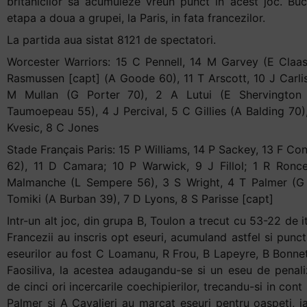
britanicilor sa acumuleze vreun punct in acest joc. Bu
etapa a doua a grupei, la Paris, in fata francezilor.
La partida aua sistat 8121 de spectatori.
Worcester Warriors: 15 C Pennell, 14 M Garvey (E Claa
Rasmussen [capt] (A Goode 60), 11 T Arscott, 10 J Carlisl
M Mullan (G Porter 70), 2 A Lutui (E Shervingto
Taumoepeau 55), 4 J Percival, 5 C Gillies (A Balding 70)
Kvesic, 8 C Jones
Stade Français Paris: 15 P Williams, 14 P Sackey, 13 F Con
62), 11 D Camara; 10 P Warwick, 9 J Fillol; 1 R Ronc
Malmanche (L Sempere 56), 3 S Wright, 4 T Palmer (G 
Tomiki (A Burban 39), 7 D Lyons, 8 S Parisse [capt]
Intr-un alt joc, din grupa B, Toulon a trecut cu 53-22 de i
Francezii au inscris opt eseuri, acumuland astfel si punc
eseurilor au fost C Loamanu, R Frou, B Lapeyre, B Bonnet
Faosiliva, la acestea adaugandu-se si un eseu de penal
de cinci ori incercarile coechipierilor, trecandu-si in con
Palmer si A Cavalieri au marcat eseuri pentru oaspeti, ia