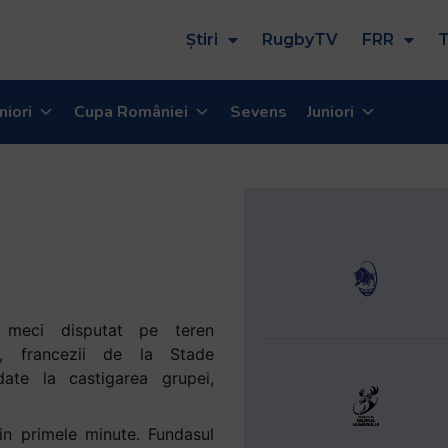
Știri
RugbyTV
FRR
T
niori
Cupa României
Sevens
Juniori
n meci disputat pe teren
ic, francezii de la Stade
date la castigarea grupei,
in primele minute. Fundasul