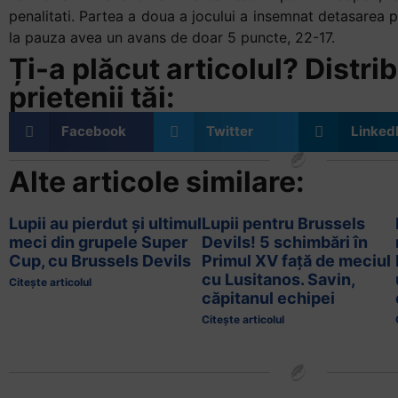
penalitati. Partea a doua a jocului a insemnat detasarea 
la pauza avea un avans de doar 5 puncte, 22-17.
Ți-a plăcut articolul? Distrib
prietenii tăi:
Facebook
Twitter
Linked
Alte articole similare:
Lupii au pierdut și ultimul
Lupii pentru Brussels
meci din grupele Super
Devils! 5 schimbări în
Cup, cu Brussels Devils
Primul XV față de meciul
cu Lusitanos. Savin,
Citește articolul
căpitanul echipei
Citește articolul