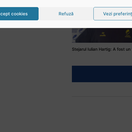
cept cookies
Refuză
Vezi preferin