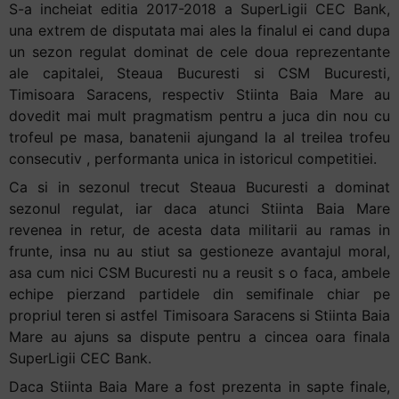
S-a incheiat editia 2017-2018 a SuperLigii CEC Bank,
una extrem de disputata mai ales la finalul ei cand dupa
un sezon regulat dominat de cele doua reprezentante
ale capitalei, Steaua Bucuresti si CSM Bucuresti,
Timisoara Saracens, respectiv Stiinta Baia Mare au
dovedit mai mult pragmatism pentru a juca din nou cu
trofeul pe masa, banatenii ajungand la al treilea trofeu
consecutiv , performanta unica in istoricul competitiei.
Ca si in sezonul trecut Steaua Bucuresti a dominat
sezonul regulat, iar daca atunci Stiinta Baia Mare
revenea in retur, de acesta data militarii au ramas in
frunte, insa nu au stiut sa gestioneze avantajul moral,
asa cum nici CSM Bucuresti nu a reusit s o faca, ambele
echipe pierzand partidele din semifinale chiar pe
propriul teren si astfel Timisoara Saracens si Stiinta Baia
Mare au ajuns sa dispute pentru a cincea oara finala
SuperLigii CEC Bank.
Daca Stiinta Baia Mare a fost prezenta in sapte finale,