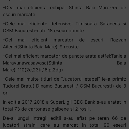
-Cea mai eficienta echipa: Stiinta Baia Mare-55 de
eseuri marcate
-Cele mai eficiente defensive: Timisoara Saracens si
CSM Bucuresti-cate 18 eseuri primite
-Cel mai eficient marcator de eseuri: Razvan
Ailenei(Stiinta Baia Mare)-9 reusite
-Cel mai eficient marcator de puncte arata astfel:Taniela
Maravunawasawasa(Stiinta Baia
Mare)-110(2e,23tr,16lp,2dg)
-Cele mai multe titluri de “Jucatorul etapei” le-a primit:
Tudorel Bratu( Dinamo Bucuresti / CSM Bucuresti)-de 3
ori
In editia 2017-2018 a SuperLigii CEC Bank s-au aratat in
total 73 de cartonase galbene si 2 rosii .
De-a lungul intregii editii s-au aflat pe teren 66 de
jucatori straini care au marcat in total 90 eseuri