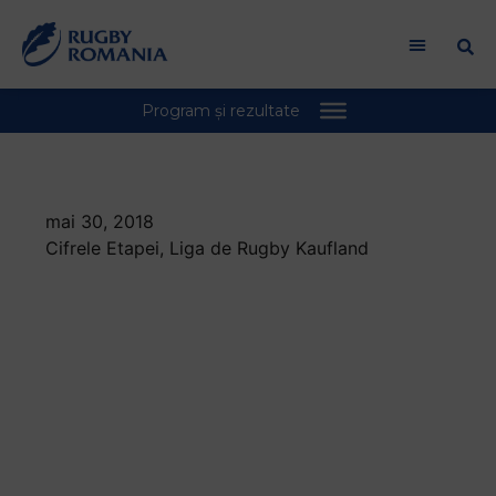
mai 30, 2018
Cifrele Etapei
,
Liga de Rugby Kaufland
STATISTICA|
Timisoara si Baia
Mare raman
principalele forte ale
SuperLigii CEC Bank