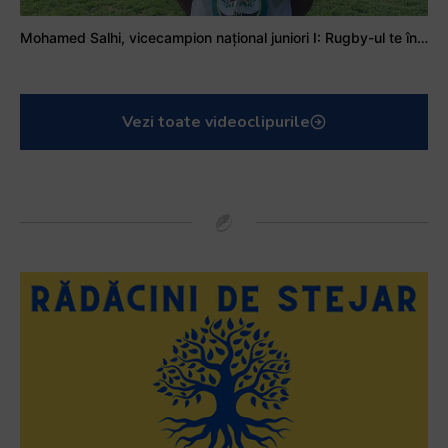
Mohamed Salhi, vicecampion național juniori I: Rugby-ul te învață să accepți și înfrângerile
Vezi toate videoclipurile