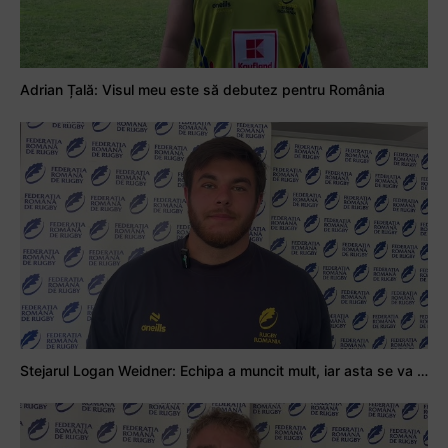
Adrian Țală: Visul meu este să debutez pentru România
Stejarul Logan Weidner: Echipa a muncit mult, iar asta se va vedea în meciurile de la Nations Cup