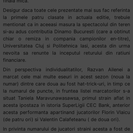
finala mica.
Desigur daca toate cele prezentate mai sus fac referinta
la primele patru clasate in actuala editie, trebuie
mentionat ca in aceeasi masura la spectacolul din teren
si-au adus contributia Dinamo Bucuresti (care a obtinut
chiar o remiza in compania campionilor en-titre),
Universitatea Cluj si Politehnica Iasi, acesta din urma
nevoita sa renunte la inceputul returului din ratiuni
financiare.
Din perspectiva individualitatilor, Razvan Ailenei a
marcat cele mai multe eseuri in acest sezon (noua la
numar) dintre care doua au fost hat-trick-uri, in timp ce
la numarul de puncte, in fruntea listei marcatorilor s-a
situat Taniela Maravunawasawsa, primul strain aflat in
acesta ipostaza in istoria SuperLigii CEC Bank, anterior
acesta performanta apartinand jucatorilor Florin Vlaicu
(de patru ori) si Valentin Calafeteanu ( de doua ori).
In privinta numarului de jucatori straini acesta a fost de