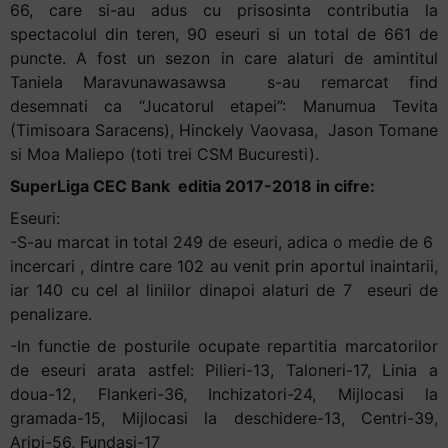
66, care si-au adus cu prisosinta contributia la
spectacolul din teren, 90 eseuri si un total de 661 de
puncte. A fost un sezon in care alaturi de amintitul
Taniela Maravunawasawsa s-au remarcat find
desemnati ca “Jucatorul etapei”: Manumua Tevita
(Timisoara Saracens), Hinckely Vaovasa, Jason Tomane
si Moa Maliepo (toti trei CSM Bucuresti).
SuperLiga CEC Bank editia 2017-2018 in cifre:
Eseuri:
-S-au marcat in total 249 de eseuri, adica o medie de 6
incercari , dintre care 102 au venit prin aportul inaintarii,
iar 140 cu cel al liniilor dinapoi alaturi de 7 eseuri de
penalizare.
-In functie de posturile ocupate repartitia marcatorilor
de eseuri arata astfel: Pilieri-13, Taloneri-17, Linia a
doua-12, Flankeri-36, Inchizatori-24, Mijlocasi la
gramada-15, Mijlocasi la deschidere-13, Centri-39,
Aripi-56, Fundasi-17