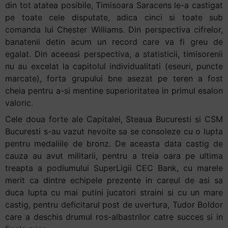
din tot atatea posibile, Timisoara Saracens le-a castigat
pe toate cele disputate, adica cinci si toate sub
comanda lui Chester Williams. Din perspectiva cifrelor,
banatenii detin acum un record care va fi greu de
egalat. Din aceeasi perspectiva, a statisticii, timisorenii
nu au excelat la capitolul individualitati (eseuri, puncte
marcate), forta grupului bne asezat pe teren a fost
cheia pentru a-si mentine superioritatea in primul esalon
valoric.
Cele doua forte ale Capitalei, Steaua Bucuresti si CSM
Bucuresti s-au vazut nevoite sa se consoleze cu o lupta
pentru medaliile de bronz. De aceasta data castig de
cauza au avut militarii, pentru a treia oara pe ultima
treapta a podiumului SuperLigii CEC Bank, cu marele
merit ca dintre echipele prezente in careul de asi sa
duca lupta cu mai putini jucatori straini si cu un mare
castig, pentru deficitarul post de uvertura, Tudor Boldor
care a deschis drumul ros-albastrilor catre succes si in