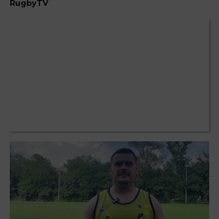
RugbyTV