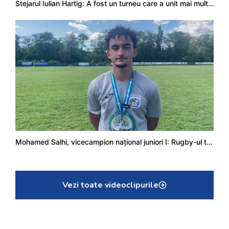
Stejarul Iulian Hartig: A fost un turneu care a unit mai mult echipa
Mohamed Salhi, vicecampion național juniori I: Rugby-ul te învață să accepți și înfrângerile
Vezi toate videoclipurile