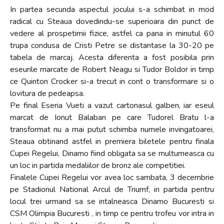
In partea secunda aspectul jocului s-a schimbat in mod
radical cu Steaua dovedindu-se superioara din punct de
vedere al prospetimii fizice, astfel ca pana in minutul 60
trupa condusa de Cristi Petre se distantase la 30-20 pe
tabela de marcaj. Acesta diferenta a fost posibila prin
eseurile marcate de Robert Neagu si Tudor Boldor in timp
ce Quinton Crocker si-a trecut in cont o transformare si o
lovitura de pedeapsa.
Pe final Eseria Vueti a vazut cartonasul galben, iar eseul
marcat de Ionut Balaban pe care Tudorel Bratu l-a
transformat nu a mai putut schimba numele invingatoarei,
Steaua obtinand astfel in premiera biletele pentru finala
Cupei Regelui, Dinamo fiind obligata sa se multumeasca cu
un loc in partida medaliilor de bronz ale competitiei.
Finalele Cupei Regelui vor avea loc sambata, 3 decembrie
pe Stadionul National Arcul de Triumf, in partida pentru
locul trei urmand sa se intalneasca Dinamo Bucuresti si
CSM Olimpia Bucuresti , in timp ce pentru trofeu vor intra in