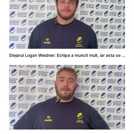
Stejarul Logan Weidner: Echipa a muncit mult, iar asta se va vedea în meciurile de la Nations Cup