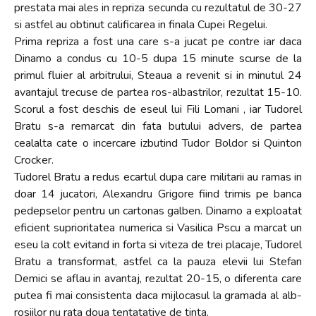
prestata mai ales in repriza secunda cu rezultatul de 30-27
si astfel au obtinut calificarea in finala Cupei Regelui.
Prima repriza a fost una care s-a jucat pe contre iar daca
Dinamo a condus cu 10-5 dupa 15 minute scurse de la
primul fluier al arbitrului, Steaua a revenit si in minutul 24
avantajul trecuse de partea ros-albastrilor, rezultat 15-10.
Scorul a fost deschis de eseul lui Fili Lomani , iar Tudorel
Bratu s-a remarcat din fata butului advers, de partea
cealalta cate o incercare izbutind Tudor Boldor si Quinton
Crocker.
Tudorel Bratu a redus ecartul dupa care militarii au ramas in
doar 14 jucatori, Alexandru Grigore fiind trimis pe banca
pedepselor pentru un cartonas galben. Dinamo a exploatat
eficient suprioritatea numerica si Vasilica Pscu a marcat un
eseu la colt evitand in forta si viteza de trei placaje, Tudorel
Bratu a transformat, astfel ca la pauza elevii lui Stefan
Demici se aflau in avantaj, rezultat 20-15, o diferenta care
putea fi mai consistenta daca mijlocasul la gramada al alb-
rosiilor nu rata doua tentatative de tinta.