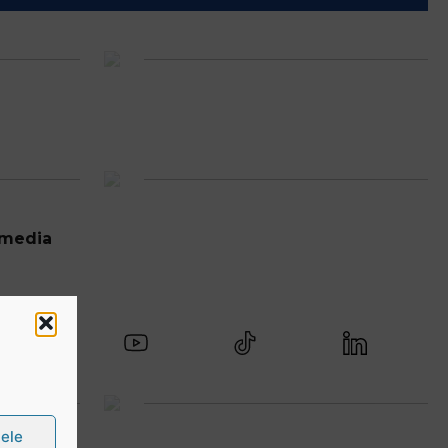
 media
țele