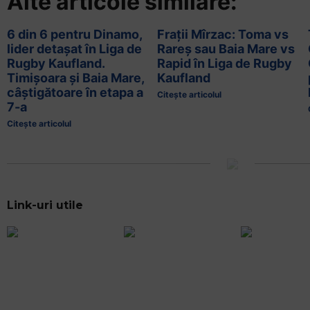
Alte articole similare:
6 din 6 pentru Dinamo,
Frații Mîrzac: Toma vs
lider detașat în Liga de
Rareș sau Baia Mare vs
Rugby Kaufland.
Rapid în Liga de Rugby
Timișoara și Baia Mare,
Kaufland
câștigătoare în etapa a
Citește articolul
7-a
Citește articolul
Link-uri utile