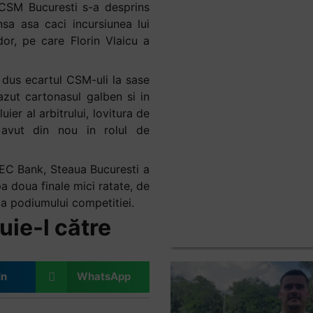
ca CSM Bucuresti s-a desprins
nsa asa caci incursiunea lui
or, pe care Florin Vlaicu a
 dus ecartul CSM-uli la sase
zut cartonasul galben si in
uier al arbitrului, lovitura de
 avut din nou in rolul de
CEC Bank, Steaua Bucuresti a
a doua finale mici ratate, de
a a podiumului competitiei.
uie-l către
In
WhatsApp