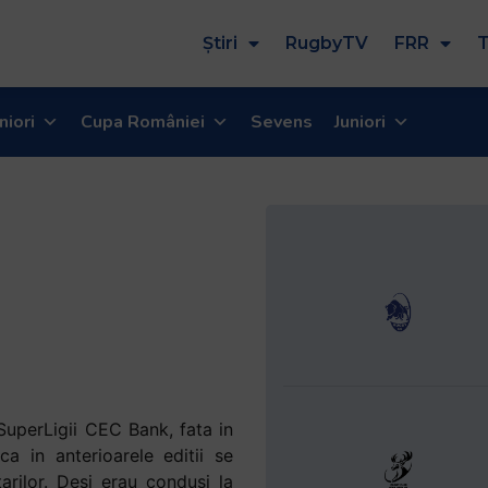
Știri
RugbyTV
FRR
T
niori
Cupa României
Sevens
Juniori
 SuperLigii CEC Bank, fata in
a in anterioarele editii se
tarilor. Desi erau condusi la