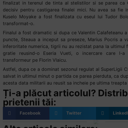
finalizat in terenul de tinta al stelistilor si se parea 
decisiv pentru castigarea finalei mici. Nu avea sa fie i
Kuselo Moyake a fost finalizata cu eseul lui Tudor Bold
transformat-o.
Finalul a fost dramatic si dupa ce Valentin Calafeteanu a
puncte, Steaua a inceput sa preseze, Marius Pocris a va
inferoritate numerica, tigrii nu au rezistat pana la ultimul fl
gratie reusind-o Eseria Vueti, o incercare care l-a
transformeur pe Florin Vlaicu.
Astfel, dupa ce a dominat sezonul regulat al SuperLigii 
salvat in ultimul minut o partida ce parea pierduta, ca dup
acesta data militarii au reusit sa incheie pe ultima treapt
Ți-a plăcut articolul? Distrib
prietenii tăi:
Facebook
Twitter
Linked