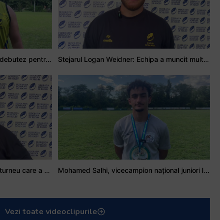
Adrian Țală: Visul meu este să debutez pentru România
Stejarul Logan Weidner: Echipa a muncit mult, iar asta se va vedea în meciurile de la Nations Cup
Stejarul Iulian Hartig: A fost un turneu care a unit mai mult echipa
Mohamed Salhi, vicecampion național juniori I: Rugby-ul te învață să accepți și înfrângerile
Vezi toate videoclipurile