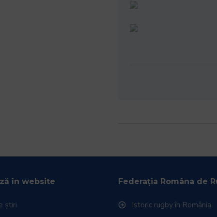
ză în website
Federația Româna de 
 știri
Istoric rugby în România