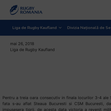
Liga de Rugby Kaufland
Divizia Națională de Se
mai 26, 2018
Liga de Rugby Kaufland
Steaua
cucereste
medaliile de
bronz
Pentru a treia oara consecutiv in finala locurilor 3-4 ale
fata s-au aflat Steaua Bucuresti si CSM Bucuresti, dac
impusesera tigrii, de acesta data victoria a revenit mili