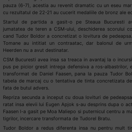
pauza (6-7), acestia au revenit dramatic cu un eseu marca
cu rezultatul de 22-21 au cucerit medaliile de bronz ale e
Startul de partida a gasit-o pe Steaua Bucuresti avan
jumatatea de teren a CSM-ului, deschiderea scorului c
cand Tudor Boldor a concretizat o lovitura de pedeapsa. I
Tomane au intitiat un contraatac, dar balonul de ur
Heerden nu a avut destinatar.
CSM Bucuresti avea insa sa treaca in avantaj la o incursi
pus pe picior gresit intrega defensiva a ros-albastrilor,
transformat de Daniel Faasen, pana la pauza Tudor Bo
tabela de marcaj cu o tentativa de tinta concretizata d
fata de butul advers.
Repriza secunda a inceput cu doua lovituri de pedeapsa
ratat insa elevii lui Eugen Apjok s-au desprins dupa o act
Faasen l-a gasit pe Moa Maliepo si puternicul centru a ma
tigrilor, incercare transformata de Tudorel Bratu.
Tudor Boldor a redus diferenta insa nu pentru mult 