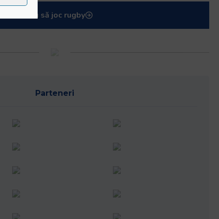
Vreau să joc rugby
Parteneri