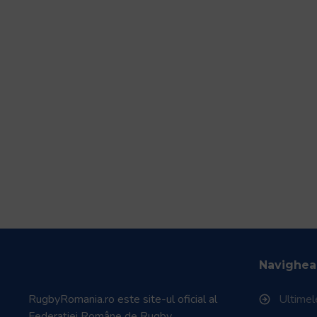
Navighea
RugbyRomania.ro
este site-ul oficial al
Ultimele
Federației Române de Rugby.