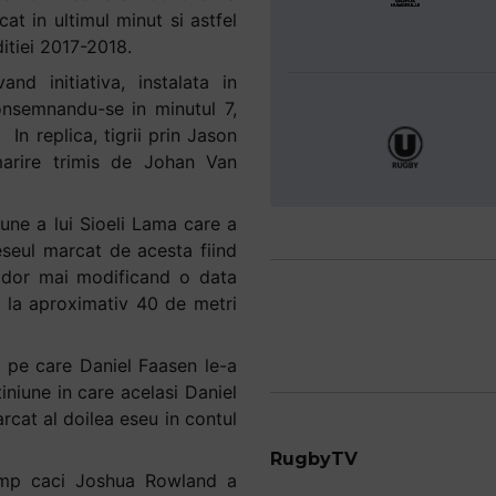
t in ultimul minut si astfel
ditiei 2017-2018.
d initiativa, instalata in
onsemnandu-se in minutul 7,
n replica, tigrii prin Jason
marire trimis de Johan Van
une a lui Sioeli Lama care a
 eseul marcat de acesta fiind
ldor mai modificand o data
e la aproximativ 40 de metri
 pe care Daniel Faasen le-a
iniune in care acelasi Daniel
rcat al doilea eseu in contul
RugbyTV
timp caci Joshua Rowland a