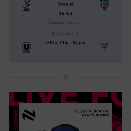
Steaua
18-83
Stadionul Tineretului
29.08.2026 | 0:
U Elbi Cluj - Rapid
-