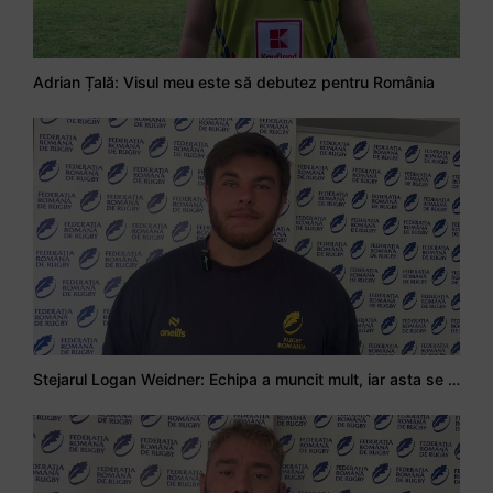
Adrian Țală: Visul meu este să debutez pentru România
Stejarul Logan Weidner: Echipa a muncit mult, iar asta se va vedea în meciurile de la Nations Cup