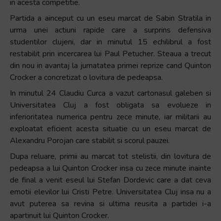
in acesta competitie.
Partida a ainceput cu un eseu marcat de Sabin Stratila in
urma unei actiuni rapide care a surprins defensiva
studentilor clujeni, dar in minutul 15 echilibrul a fost
restabilit prin incercarea lui Paul Petucher. Steaua a trecut
din nou in avantaj la jumatatea primei reprize cand Quinton
Crocker a concretizat o lovitura de pedeapsa.
In minutul 24 Claudiu Curca a vazut cartonasul galeben si
Universitatea Cluj a fost obligata sa evolueze in
inferioritatea numerica pentru zece minute, iar militarii au
exploatat eficient acesta situatie cu un eseu marcat de
Alexandru Porojan care stabilit si scorul pauzei.
Dupa reluare, primii au marcat tot stelistii, din lovitura de
pedeapsa a lui Quinton Crocker insa cu zece minute inainte
de final a venit eseul lui Stefan Dordevic care a dat ceva
emotii elevilor lui Cristi Petre. Universitatea Cluj insa nu a
avut puterea sa revina si ultima reusita a partidei i-a
apartinuit lui Quinton Crocker.