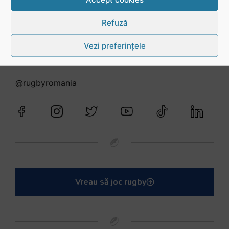
Refuză
Vezi preferințele
Urmărește-ne în social media
@rugbyromania
Vreau să joc rugby