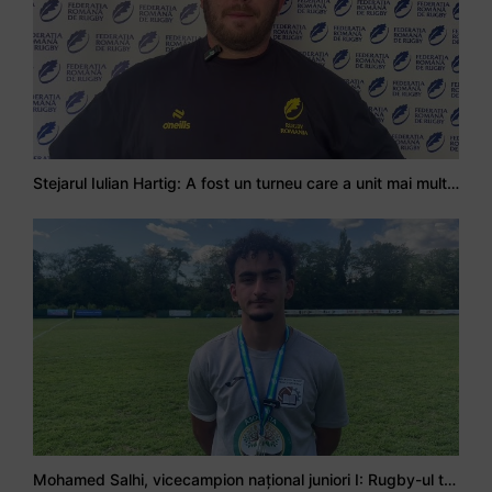
Stejarul Iulian Hartig: A fost un turneu care a unit mai mult echipa
Mohamed Salhi, vicecampion național juniori I: Rugby-ul te învață să accepți și înfrângerile