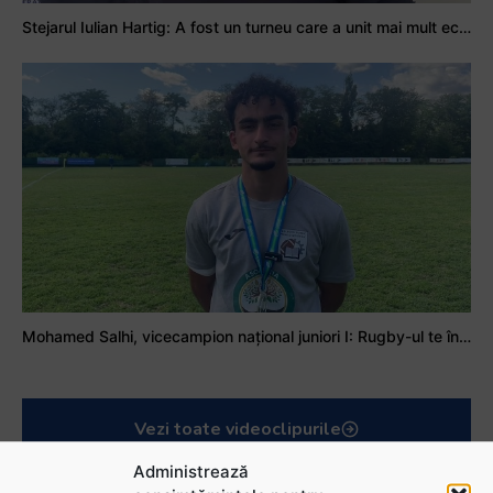
Stejarul Iulian Hartig: A fost un turneu care a unit mai mult echipa
Mohamed Salhi, vicecampion național juniori I: Rugby-ul te învață să accepți și înfrângerile
Vezi toate videoclipurile
Administrează