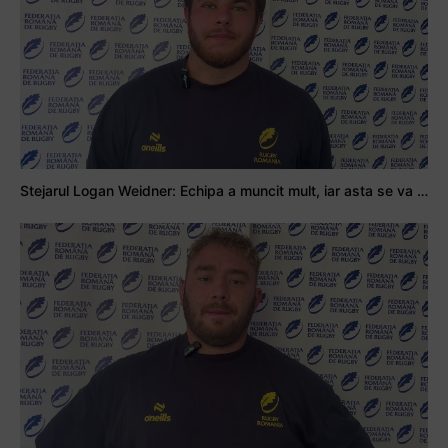
Stejarul Logan Weidner: Echipa a muncit mult, iar asta se va vedea în meciurile de la Nations Cup