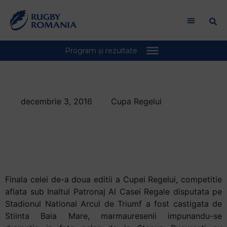
Welcome
to
All
in
One
Accessibility
screen
reader.
decembrie 3, 2016
Cupa Regelui
To
Stiinta Baia Mare a
start
the
castigat Cupa
All
Regelui editia 2016
in
One
Accessibility
Finala celei de-a doua editii a Cupei Regelui, competitie
screen
aflata sub Inaltul Patronaj Al Casei Regale disputata pe
reader,
Stadionul National Arcul de Triumf a fost castigata de
press
Stiinta Baia Mare, marmauresenii impunandu-se
"Ctrl