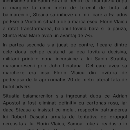
incursiune a lui Sabin Stratila pentru ca mai tarziu dupa
o margine la cinci metri de terenul de tinta al
baimarenilor, Steaua sa initieze un mol care a l-a adus
pe Eseria Vueti in situatia de a marca eseu. Florin Vlaicu
a ratat transformarea, balonul lovind bara si la pauza,
Stiinta Baia Mare avea un avantaj de 7-5.
In partea secunda s-a jucat pe contre, fiecare dintre
cele doua echipe cautand sa dea lovitura decisiva,
militarii printr-o noua incursiune a lui Sabin Stratila,
maramuresenii prin John Leiataua. Cel care avea sa
marcheze era insa Florin Vlaicu din lovitura de
pedeapsa de la aproximativ 20 de metri lateral fata de
butul advers.
Situatia baiamarenilor s-a ingreunat dupa ce Adrian
Apostol a fost eliminat definitiv cu cartonas rosu, iar
daca Steaua a insistat cu molul, respectiv patrunderea
lui Robert Dascalu urmata de tentativa de dropgol
nereusita a lui Florin Vlaicu, Samoa Luke a readus-o in