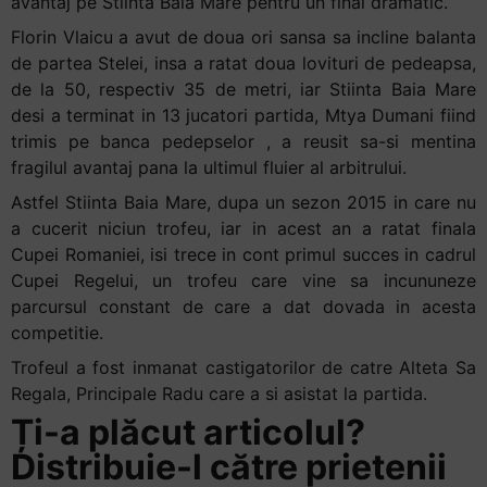
avantaj pe Stiinta Baia Mare pentru un final dramatic.
Florin Vlaicu a avut de doua ori sansa sa incline balanta
de partea Stelei, insa a ratat doua lovituri de pedeapsa,
de la 50, respectiv 35 de metri, iar Stiinta Baia Mare
desi a terminat in 13 jucatori partida, Mtya Dumani fiind
trimis pe banca pedepselor , a reusit sa-si mentina
fragilul avantaj pana la ultimul fluier al arbitrului.
Astfel Stiinta Baia Mare, dupa un sezon 2015 in care nu
a cucerit niciun trofeu, iar in acest an a ratat finala
Cupei Romaniei, isi trece in cont primul succes in cadrul
Cupei Regelui, un trofeu care vine sa incununeze
parcursul constant de care a dat dovada in acesta
competitie.
Trofeul a fost inmanat castigatorilor de catre Alteta Sa
Regala, Principale Radu care a si asistat la partida.
Ți-a plăcut articolul?
Distribuie-l către prietenii