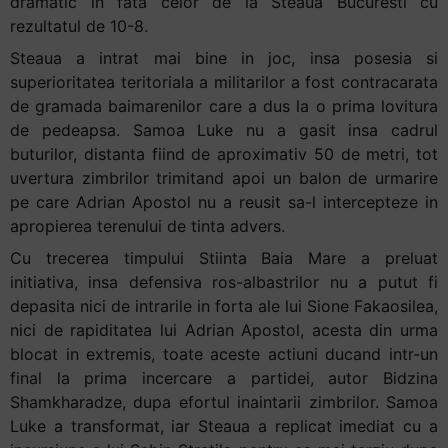
dramatic in fata celor de la Steaua Bucuresti cu
+
rezultatul de 10-8.
/".
Steaua a intrat mai bine in joc, insa posesia si
This
superioritatea teritoriala a militarilor a fost contracarata
shortcut
de gramada baimarenilor care a dus la o prima lovitura
activates
de pedeapsa. Samoa Luke nu a gasit insa cadrul
the
buturilor, distanta fiind de aproximativ 50 de metri, tot
screen
uvertura zimbrilor trimitand apoi un balon de urmarire
reader
pe care Adrian Apostol nu a reusit sa-l intercepteze in
to
apropierea terenului de tinta advers.
help
Cu trecerea timpului Stiinta Baia Mare a preluat
you
initiativa, insa defensiva ros-albastrilor nu a putut fi
navigate
depasita nici de intrarile in forta ale lui Sione Fakaosilea,
and
nici de rapiditatea lui Adrian Apostol, acesta din urma
interact
blocat in extremis, toate aceste actiuni ducand intr-un
with
final la prima incercare a partidei, autor Bidzina
the
Shamkharadze, dupa efortul inaintarii zimbrilor. Samoa
content.
Luke a transformat, iar Steaua a replicat imediat cu a