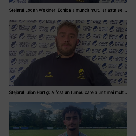
Stejarul Logan Weidner: Echipa a muncit mult, iar asta se va vedea în meciurile de la Nations Cup
Stejarul Iulian Hartig: A fost un turneu care a unit mai mult echipa