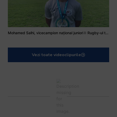
Mohamed Salhi, vicecampion național juniori I: Rugby-ul te învață să accepți și înfrângerile
Vezi toate videoclipurile