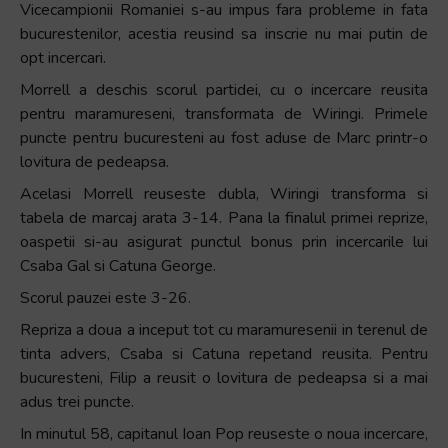
Vicecampionii Romaniei s-au impus fara probleme in fata
+
bucurestenilor, acestia reusind sa inscrie nu mai putin de
/".
opt incercari.
This
Morrell a deschis scorul partidei, cu o incercare reusita
shortcut
pentru maramureseni, transformata de Wiringi. Primele
activates
puncte pentru bucuresteni au fost aduse de Marc printr-o
the
lovitura de pedeapsa.
screen
reader
Acelasi Morrell reuseste dubla, Wiringi transforma si
to
tabela de marcaj arata 3-14. Pana la finalul primei reprize,
help
oaspetii si-au asigurat punctul bonus prin incercarile lui
you
Csaba Gal si Catuna George.
navigate
Scorul pauzei este 3-26.
and
Repriza a doua a inceput tot cu maramuresenii in terenul de
interact
tinta advers, Csaba si Catuna repetand reusita. Pentru
with
bucuresteni, Filip a reusit o lovitura de pedeapsa si a mai
the
adus trei puncte.
content.
In minutul 58, capitanul Ioan Pop reuseste o noua incercare,