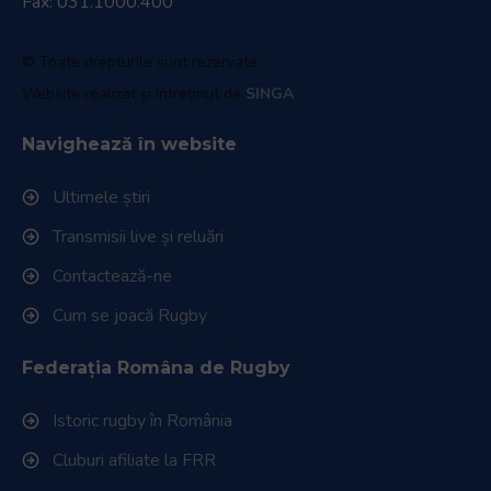
Fax: 031.1000.400
© Toate drepturile sunt rezervate.
Website realizat și întreținut de
SINGA
Navighează în website
Ultimele știri
Transmisii live și reluări
Contactează-ne
Cum se joacă Rugby
Federația Româna de Rugby
Istoric rugby în România
Cluburi afiliate la FRR