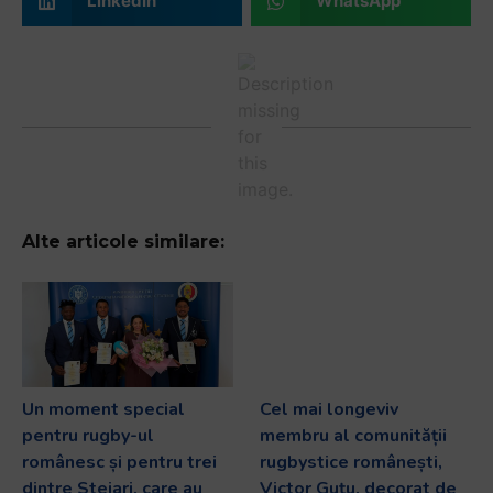
LinkedIn
WhatsApp
Alte articole similare:
Un moment special
Cel mai longeviv
pentru rugby-ul
membru al comunității
românesc și pentru trei
rugbystice românești,
dintre Stejari, care au
Victor Guțu, decorat de