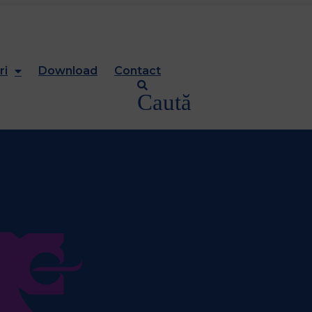
ri
Download
Contact
Caută
urma și rezultatele meciurilor anterioare.
l actual al echipelor din această ligă.