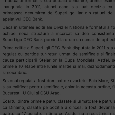
In actualul format si sub actuala denumire, primul esalon
+
inaugurala in 2011, atunci cand s-a luat decizia ca 
/".
primeasca denumirea de SuperLiga, iar din ratiuni de 
This
apelativul CEC Bank.
shortcut
Daca in ultimele editii ale Diviziei Nationale formatul a f
activates
echipe, noua structura a incercat sa dea consistenta 
the
SuperLiga CEC Bank pornind la drum un numar de opt ec
screen
Prima editie a SuperLigii CEC Bank disputata in 2011 s-a
reader
regulat cu partide tur-retur, urmat de semifinale si fina
to
cauza participarii Stejarilor la Cupa Mondiala. Astfel, s
help
primele 10 etape intre lunile martie si mai, deznodamant
you
si noiembrie.
navigate
and
Sezonul regulat a fost dominat de cvartetul Baia Mare, St
interact
s-au calificat pentru semifinale, chiar in aceasta ordine
with
Bucuresti, U Cluj si CSU Arad.
the
Ecartul dintre primele patru clasate si urmatoarele patru
content.
ca Dinamo, clasata pe pozitia a cincea, a fost devansa
patru, cu 17 puncte, in timp ce Aradul nu a reusit nici m