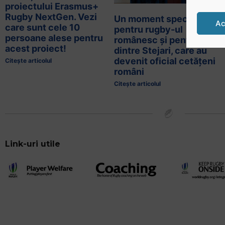
proiectului Erasmus+
Rugby NextGen. Vezi
Un moment special
Ac
care sunt cele 10
pentru rugby-ul
persoane alese pentru
românesc și pentru trei
acest proiect!
dintre Stejari, care au
devenit oficial cetățeni
Citește articolul
români
Citește articolul
Link-uri utile