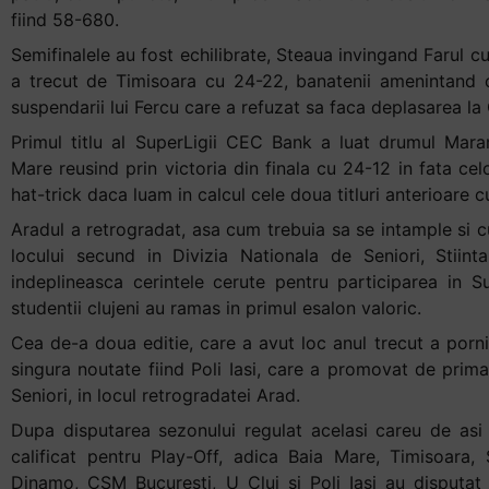
fiind 58-680.
Semifinalele au fost echilibrate, Steaua invingand Farul c
a trecut de Timisoara cu 24-22, banatenii amenintand 
suspendarii lui Fercu care a refuzat sa faca deplasarea l
Primul titlu al SuperLigii CEC Bank a luat drumul Mara
Mare reusind prin victoria din finala cu 24-12 in fata ce
hat-trick daca luam in calcul cele doua titluri anterioare c
Aradul a retrogradat, asa cum trebuia sa se intample si 
locului secund in Divizia Nationala de Seniori, Stiint
indeplineasca cerintele cerute pentru participarea in S
studentii clujeni au ramas in primul esalon valoric.
Cea de-a doua editie, care a avut loc anul trecut a porni
singura noutate fiind Poli Iasi, care a promovat de prima
Seniori, in locul retrogradatei Arad.
Dupa disputarea sezonului regulat acelasi careu de asi 
calificat pentru Play-Off, adica Baia Mare, Timisoara, 
Dinamo, CSM Bucuresti, U Cluj si Poli Iasi au disputat 