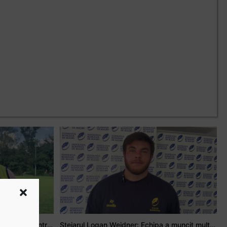
Adrian Țală: Visul meu este să debutez pentru România
Stejarul Logan Weidner: Echipa a muncit mult, iar asta se va vedea în meciurile de la Nations Cup