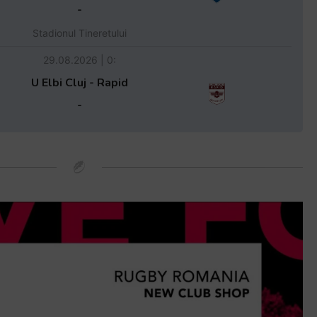
-
Stadionul Tineretului
29.08.2026 | 0:
U Elbi Cluj - Rapid
-