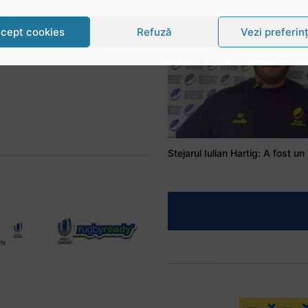
înaintat la gradul de
general de brigadă în
cept cookies
Refuză
Vezi preferin
retragere
Citește articolul