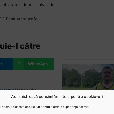
ctivitatea doar la nivel de
EC Bank arata astfel:
uie-l către
In
WhatsApp
Cel mai longeviv
membru al comunității
Administrează consimțămintele pentru cookie-uri
rugbystice românești,
Victor Guțu, decorat de
 nostru folosește cookie-uri pentru a oferi o experiență cât mai
Armata Română și