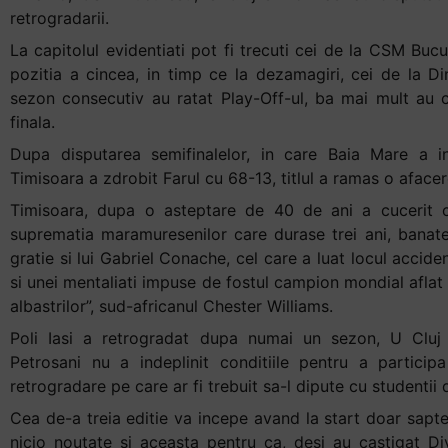
retrogradarii.
La capitolul evidentiati pot fi trecuti cei de la CSM Bucu
pozitia a cincea, in timp ce la dezamagiri, cei de la D
sezon consecutiv au ratat Play-Off-ul, ba mai mult au c
finala.
Dupa disputarea semifinalelor, in care Baia Mare a i
Timisoara a zdrobit Farul cu 68-13, titlul a ramas o afacer
Timisoara, dupa o asteptare de 40 de ani a cucerit c
suprematia maramuresenilor care durase trei ani, banate
gratie si lui Gabriel Conache, cel care a luat locul accide
si unei mentaliati impuse de fostul campion mondial aflat
albastrilor”, sud-africanul Chester Williams.
Poli Iasi a retrogradat dupa numai un sezon, U Cluj
Petrosani nu a indeplinit conditiile pentru a partici
retrogradare pe care ar fi trebuit sa-l dipute cu studentii
Cea de-a treia editie va incepe avand la start doar sap
nicio noutate si aceasta pentru ca, desi au castigat Div