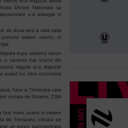
 valoric si-a disputat editia
fosta Divizie Nationala sa
sposorizare s-a adaugat si
ost de doua serii a cate sase
primului esalon valoric, in
hipe.
 disputa dupa sistemul sezon
le, o varianta mai scurta din
ezonul regulat si-a disputat
ul avand loc intre octombrie
eaua, Farul si Timisoara care
, fiind urmate de Dinamo, CSM
 a fost mare, avand in vedere
ta de Timisoara, clasata pe
acar un punct, punctaverajul