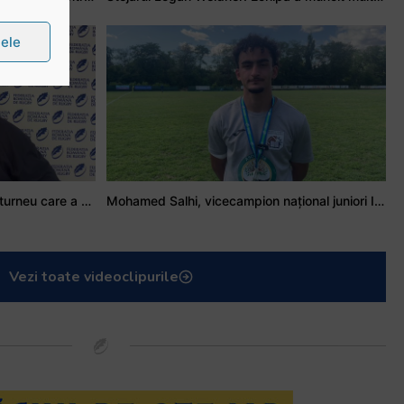
țele
Stejarul Iulian Hartig: A fost un turneu care a unit mai mult echipa
Mohamed Salhi, vicecampion național juniori I: Rugby-ul te învață să accepți și înfrângerile
Vezi toate videoclipurile