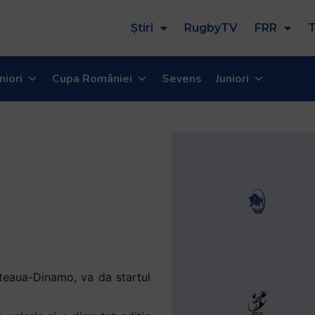
Știri
RugbyTV
FRR
T
niori
Cupa României
Sevens
Juniori
teaua-Dinamo, va da startul