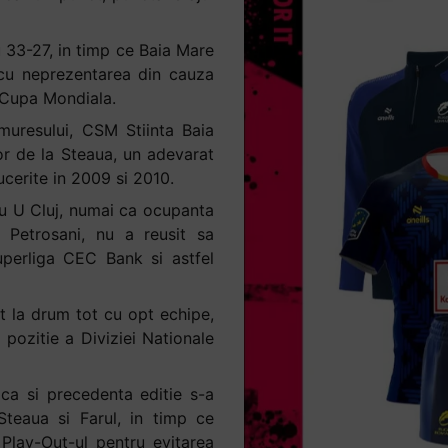
u 33-27, in timp ce Baia Mare
cu neprezentarea din cauza
a Cupa Mondiala.
muresului, CSM Stiinta Baia
lor de la Steaua, un adevarat
ucerite in 2009 si 2010.
cu U Cluj, numai ca ocupanta
a Petrosani, nu a reusit sa
uperliga CEC Bank si astfel
t la drum tot cu opt echipe,
 pozitie a Diviziei Nationale
ca si precedenta editie s-a
Steaua si Farul, in timp ce
Play-Out-ul pentru evitarea