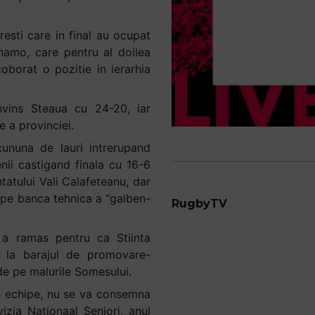
resti care in final au ocupat
inamo, care pentru al doilea
oborat o pozitie in ierarhia
nvins Steaua cu 24-20, iar
e a provinciei.
ununa de lauri intrerupand
nii castigand finala cu 16-6
ntatului Vali Calafeteanu, dar
 pe banca tehnica a “galben-
RugbyTV
 a ramas pentru ca Stiinta
pa la barajul de promovare-
 de pe malurile Somesului.
te echipe, nu se va consemna
izia Nationaal Seniori, anul