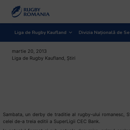
Welcome
to
All
in
One
Liga de Rugby Kaufland
Divizia Națională de Se
Accessibility
screen
martie 20, 2013
reader.
Liga de Rugby Kaufland
,
Știri
To
SuperLiga CEC
start
the
Bank inaintea
All
celei de a treia
in
One
editii
Accessibility
screen
Sambata, un derby de traditie al rugby-ului romanesc, S
reader,
celei de-a treia editii a SuperLigii CEC Bank.
press
"Ctrl