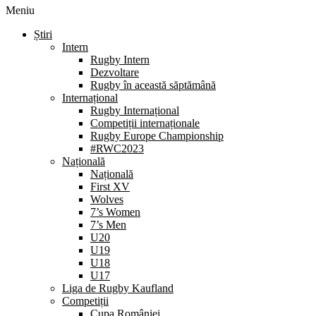
Meniu
Știri
Intern
Rugby Intern
Dezvoltare
Rugby în această săptămână
Internațional
Rugby Internațional
Competiții internaționale
Rugby Europe Championship
#RWC2023
Națională
Națională
First XV
Wolves
7’s Women
7’s Men
U20
U19
U18
U17
Liga de Rugby Kaufland
Competiții
Cupa României