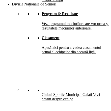
Divizia Națională de Seniori
Program & Rezultate
Vezi programul meciurilor care vor urma și
rezultatele meciurilor anterioare.
Clasament
Apasă aici pentru a vedea clasamentul
actual al echipelor din această ligă.
Clubul Sportiv Municipal Galati
Vezi
detalii despre echipă