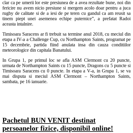
clar ca pe umerii lor este presiunea de a avea rezultate bune, noi din
fericire nu avem nicio presiune si mergem acolo doar pentru a juca
rugby de calitate si de a iesi de pe teren cu gandul ca am reusit sa
tinem piept unei asemenea echipe puternice”, a prefatat Radoi
aceasta intalnire.
Timisoara Saracens ar fi trebuit sa termine anul 2018, cu meciul din
etapa a IV-a a Challenge Cup, cu Northampton Saints, programat pe
15 decembrie, partida fiind anulata insa din cauza conditiilor
meteorologice din capitala Banatului.
In Grupa 1, pe primul loc se afla ASM Clermont cu 20 puncte,
urmata de Northampton Saints cu 15 puncte, Dragons cu 5 puncte si
Timisoara Saracens cu 0 puncte. In etapa a V-a, in Grupa 1, se va
mai disputa si meciul ASM Clermont – Northampton Saints,
sambata, pe 16 ianuarie.
Pachetul BUN VENIT destinat
persoanelor fizice, disponibil online!