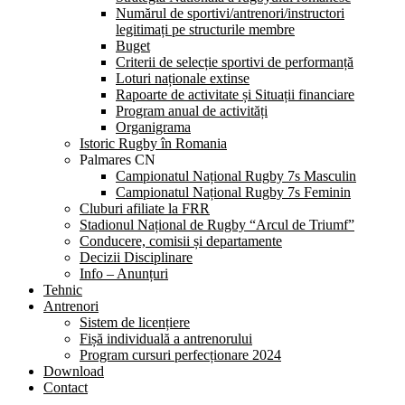
Numărul de sportivi/antrenori/instructori
legitimați pe structurile membre
Buget
Criterii de selecție sportivi de performanță
Loturi naționale extinse
Rapoarte de activitate și Situații financiare
Program anual de activități
Organigrama
Istoric Rugby în Romania
Palmares CN
Campionatul Național Rugby 7s Masculin
Campionatul Național Rugby 7s Feminin
Cluburi afiliate la FRR
Stadionul Național de Rugby “Arcul de Triumf”
Conducere, comisii și departamente
Decizii Disciplinare
Info – Anunțuri
Tehnic
Antrenori
Sistem de licențiere
Fișă individuală a antrenorului
Program cursuri perfecționare 2024
Download
Contact