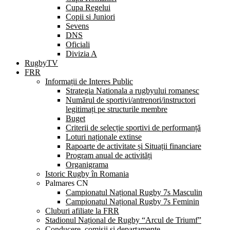
Cupa Regelui
Copii si Juniori
Sevens
DNS
Oficiali
Divizia A
RugbyTV
FRR
Informații de Interes Public
Strategia Nationala a rugbyului romanesc
Numărul de sportivi/antrenori/instructori
legitimați pe structurile membre
Buget
Criterii de selecție sportivi de performanță
Loturi naționale extinse
Rapoarte de activitate și Situații financiare
Program anual de activități
Organigrama
Istoric Rugby în Romania
Palmares CN
Campionatul Național Rugby 7s Masculin
Campionatul Național Rugby 7s Feminin
Cluburi afiliate la FRR
Stadionul Național de Rugby “Arcul de Triumf”
Conducere, comisii și departamente