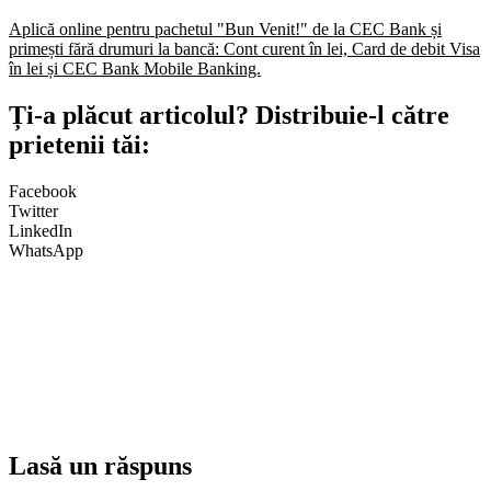
Aplică online pentru pachetul "Bun Venit!" de la CEC Bank și
primești fără drumuri la bancă: Cont curent în lei, Card de debit Visa
în lei și CEC Bank Mobile Banking.​
Ți-a plăcut articolul? Distribuie-l către
prietenii tăi:
Facebook
Twitter
LinkedIn
WhatsApp
Lasă un răspuns