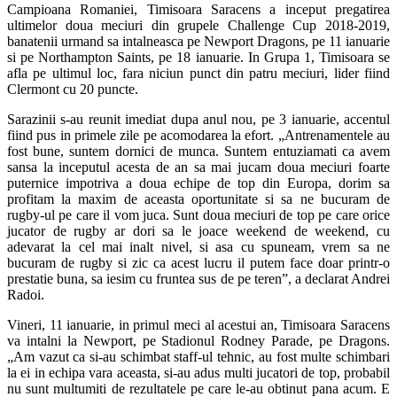
Campioana Romaniei, Timisoara Saracens a inceput pregatirea
ultimelor doua meciuri din grupele Challenge Cup 2018-2019,
banatenii urmand sa intalneasca pe Newport Dragons, pe 11 ianuarie
si pe Northampton Saints, pe 18 ianuarie. In Grupa 1, Timisoara se
afla pe ultimul loc, fara niciun punct din patru meciuri, lider fiind
Clermont cu 20 puncte.
Sarazinii s-au reunit imediat dupa anul nou, pe 3 ianuarie, accentul
fiind pus in primele zile pe acomodarea la efort. „Antrenamentele au
fost bune, suntem dornici de munca. Suntem entuziamati ca avem
sansa la inceputul acesta de an sa mai jucam doua meciuri foarte
puternice impotriva a doua echipe de top din Europa, dorim sa
profitam la maxim de aceasta oportunitate si sa ne bucuram de
rugby-ul pe care il vom juca. Sunt doua meciuri de top pe care orice
jucator de rugby ar dori sa le joace weekend de weekend, cu
adevarat la cel mai inalt nivel, si asa cu spuneam, vrem sa ne
bucuram de rugby si zic ca acest lucru il putem face doar printr-o
prestatie buna, sa iesim cu fruntea sus de pe teren”, a declarat Andrei
Radoi.
Vineri, 11 ianuarie, in primul meci al acestui an, Timisoara Saracens
va intalni la Newport, pe Stadionul Rodney Parade, pe Dragons.
„Am vazut ca si-au schimbat staff-ul tehnic, au fost multe schimbari
la ei in echipa vara aceasta, si-au adus multi jucatori de top, probabil
nu sunt multumiti de rezultatele pe care le-au obtinut pana acum. E