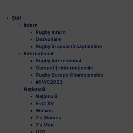
Știri
Intern
Rugby Intern
Dezvoltare
Rugby în această săptămână
Internațional
Rugby Internațional
Competiții internaționale
Rugby Europe Championship
#RWC2023
Națională
Națională
First XV
Wolves
7’s Women
7’s Men
U20