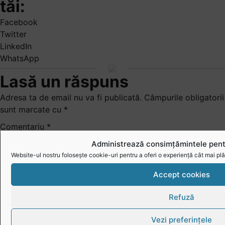
tăi:
Facebook
Twitter
LinkedIn
WhatsApp
Lasă un răspuns
Adresa ta de email nu va fi publicată.
Câmpurile obligatorii
sunt marcate cu
*
Comentariu
*
Administrează consimțămintele pent
Website-ul nostru folosește cookie-uri pentru a oferi o experiență cât mai plă
Accept cookies
Refuză
Vezi preferințele