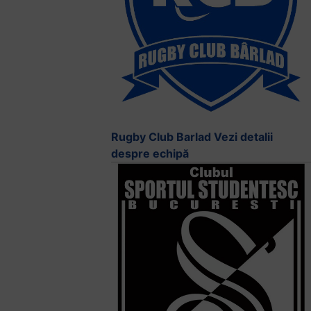
Rugby Club Barlad
Vezi detalii
despre echipă