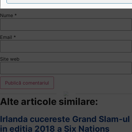
Nume
*
Email
*
Site web
Alte articole similare:
Irlanda cucereste Grand Slam-ul
in editia 2018 a Six Nations