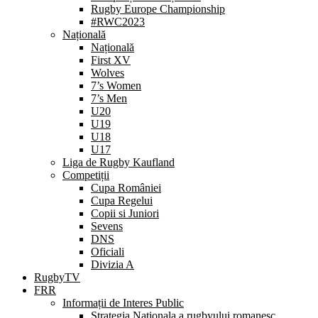
Rugby Europe Championship
#RWC2023
Națională
Națională
First XV
Wolves
7’s Women
7’s Men
U20
U19
U18
U17
Liga de Rugby Kaufland
Competiții
Cupa României
Cupa Regelui
Copii si Juniori
Sevens
DNS
Oficiali
Divizia A
RugbyTV
FRR
Informații de Interes Public
Strategia Nationala a rugbyului romanesc