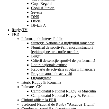
Cupa Regelui
Copii si Juniori
Sevens
DNS
Oficiali
Divizia A
RugbyTV
FRR
Informații de Interes Public
Strategia Nationala a rugbyului romanesc
Numărul de sportivi/antrenori/instructori
legitimați pe structurile membre
Buget
Criterii de selecție sportivi de performanță
Loturi naționale extinse
Rapoarte de activitate și Situații financiare
Program anual de activități
Organigrama
Istoric Rugby în Romania
Palmares CN
Campionatul Național Rugby 7s Masculin
Campionatul Național Rugby 7s Feminin
Cluburi afiliate la FRR
Stadionul Național de Rugby “Arcul de Triumf”
Conducere, comisii și departamente