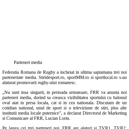
Parteneri media
Federatia Romana de Rugby a incheiat in ultima saptamana trei noi
parteneriate media. Stiridesport.ro, sportMM.ro si sportlocal.ro s-au
alaturat promovarii rugby-ului romanesc.
„Nu sunt insa singurii, in perioada urmatoare, FRR va anunta noi
parteneri media, dorind sa creasca vizibilitatea sportului cu balonul
oval atat in presa locala, cat si in cea nationala. Discutam de un
cotidian national, unul de sport si o televiziune de stiri, plus alte
institutii media locale puternice”, a declarat Directorul de Marketing
si Comunicare al FRR, Lucian Lorin.
Pe langa cei trei parteneri noi, FRR are alaturi si TVR1, TVR2,