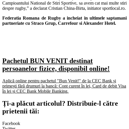
Campioantului National de Stiri Sportive, sa avem cat mai multe stiri
despre rugby,” a declarat Cristian China-Birta, initiator sportlocal.ro.
Federatia Romana de Rugby a incheiat in ultimele saptamani
partneriate cu Straco Grup, Carrefour si Alexander Hotel.
Pachetul BUN VENIT destinat
persoanelor fizice, disponibil online!
Aplică online pentru pachetul "Bun Venit!" de la CEC Bank și
primești fără drumuri la bancă: Cont curent în lei, Card de debit Visa
în lei și CEC Bank Mobile Banking.​
Ți-a plăcut articolul? Distribuie-l către
prietenii tăi:
Facebook
Twitter