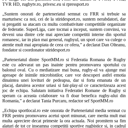
TVR HD, rugbytv.ro, privesc.eu si rpressport.ro
„Suntem onorati de parteneriatul semnat cu FRR si trebuie sa
marturisesc ca noi, cei de la stiridesport.ro, suntem nerabdatori, dar
si pregatiti sa atacam cu multa combativitate competitiile organizate
de federatie. SuperLiga, care tocmai a inceput, suntem convinsi, va
deveni una dintre cele mai apreciate competitii interne din sportul
romanesc, iar in plan mai general, rugbyul, un sport care va culege o
atentie mult mai apropiata de ceea ce ofera,” a declarat Dan Olteanu,
fondator si coordonator stiridesport.ro
„Parteneriatul dintre SportMM.ro si Federatia Romana de Rugby
este cu adevarat un pas inainte pentru promovarea sportului cu
balonul oval. Cu o mediatizare mai buna, rugby-ul va ajunge mai
aproape de inimile microbistilor, care vor descoperi astfel emotia
dinaintea unei lovituri de pedeapsa, dar si forta emanata de un
placaj, daruirea acestor uriasi si fair-play-ul ce caracterizeaza acest
joc de echipa. Salutam initiativa Federatiei Romane de Rugby si
speram ca aceasta colaborare va fi doar benefica rugby-ului din
Romania,” a declarat Tania Purcaru, redactor sef SportMM.ro
„Echipa sportlocal.ro este onorata de Parteneriatul media semnat cu
FRR pentru promovarea acetui sport minunat, care merita mult mai
multa apreciere decat primeste la ora actuala. Noi promitem sa fim
alaturi de tot ce inseamna competitii sportive rugbistice si, in cadrul