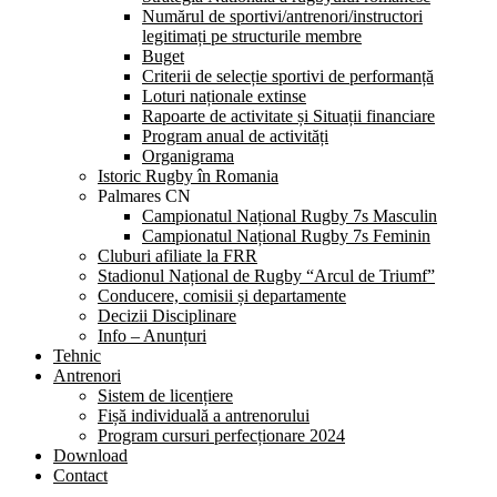
Numărul de sportivi/antrenori/instructori
legitimați pe structurile membre
Buget
Criterii de selecție sportivi de performanță
Loturi naționale extinse
Rapoarte de activitate și Situații financiare
Program anual de activități
Organigrama
Istoric Rugby în Romania
Palmares CN
Campionatul Național Rugby 7s Masculin
Campionatul Național Rugby 7s Feminin
Cluburi afiliate la FRR
Stadionul Național de Rugby “Arcul de Triumf”
Conducere, comisii și departamente
Decizii Disciplinare
Info – Anunțuri
Tehnic
Antrenori
Sistem de licențiere
Fișă individuală a antrenorului
Program cursuri perfecționare 2024
Download
Contact