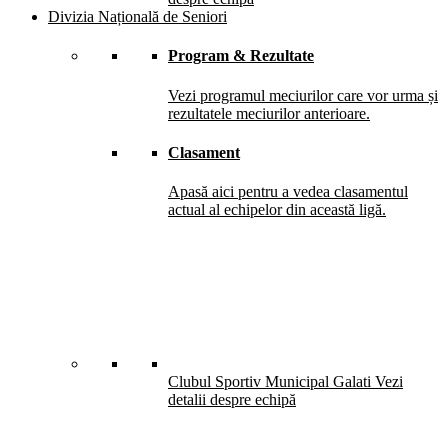
Divizia Națională de Seniori
Program & Rezultate
Vezi programul meciurilor care vor urma și
rezultatele meciurilor anterioare.
Clasament
Apasă aici pentru a vedea clasamentul
actual al echipelor din această ligă.
Clubul Sportiv Municipal Galati
Vezi
detalii despre echipă