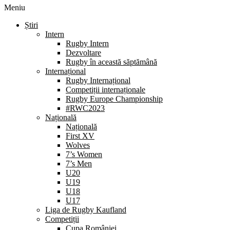
Meniu
Știri
Intern
Rugby Intern
Dezvoltare
Rugby în această săptămână
Internațional
Rugby Internațional
Competiții internaționale
Rugby Europe Championship
#RWC2023
Națională
Națională
First XV
Wolves
7’s Women
7’s Men
U20
U19
U18
U17
Liga de Rugby Kaufland
Competiții
Cupa României