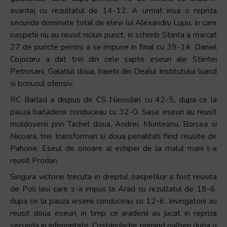
avantaj cu rezultatul de 14-12. A urmat insa o repriza
secunda dominate total de elevi lui Alexandru Lupu, in care
oaspetii nu au reusit niciun punct, in schimb Stiinta a marcat
27 de puncte pentru a se impune in final cu 39-14. Daniel
Cojocaru a dat trei din cele sapte eseuri ale Stiintei
Petrosani, Galatiul doua, baietii din Dealul Institutului luand
si bonusul ofensiv.
RC Barlad a dispus de CS Navodari cu 42-5, dupa ce la
pauza barladenii conduceau cu 32-0. Sase eseuri au reusit
moldovenii prin Tachel doua, Andrei, Munteanu, Borcea si
Nicoara, trei transformari si doua penalitati fiind reusite de
Pahone. Eseul de onoare al echipei de la malul marii l-a
reusit Prodan.
Singura victorie trecuta in dreptul oaspetilor a fost reusita
de Poli Iasi care s-a impus la Arad cu rezultatul de 18-6,
dupa ce la pauza iesenii conduceau cu 12-6. Invingatorii au
reusit doua eseuri, in timp ce aradenii au jucat in repriza
secunda in inferioritate, Costandache primind galben dupa o