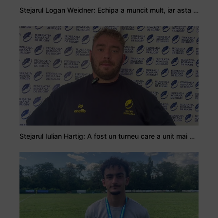
Stejarul Logan Weidner: Echipa a muncit mult, iar asta se va vedea în meciurile de la Nations Cup
Stejarul Iulian Hartig: A fost un turneu care a unit mai mult echipa