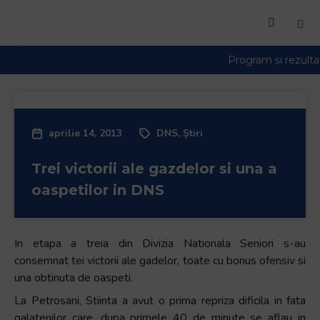
aprilie 14, 2013
DNS
,
Știri
Trei victorii ale gazdelor si una a
oaspetilor in DNS
In etapa a treia din Divizia Nationala Seniori s-au
consemnat tei victorii ale gadelor, toate cu bonus ofensiv si
una obtinuta de oaspeti.
La Petrosani, Stiinta a avut o prima repriza dificila in fata
galatenilor care, dupa primele 40 de minute se aflau in