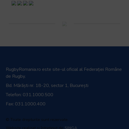
RugbyRomania.ro
este site-ul oficial al Federației Române
de Rugby.
Bd. Mărăști nr. 18-20, sector 1, București
Telefon:
031.1000.500
Fax: 031.1000.400
© Toate drepturile sunt rezervate.
Website realizat și întreținut de
SINGA