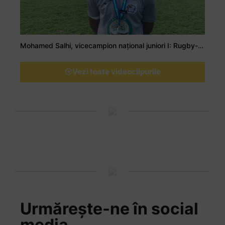
Mohamed Salhi, vicecampion național juniori I: Rugby-ul te învață să accepți și înfrângerile
Vezi toate videoclipurile
Urmărește-ne în social
media