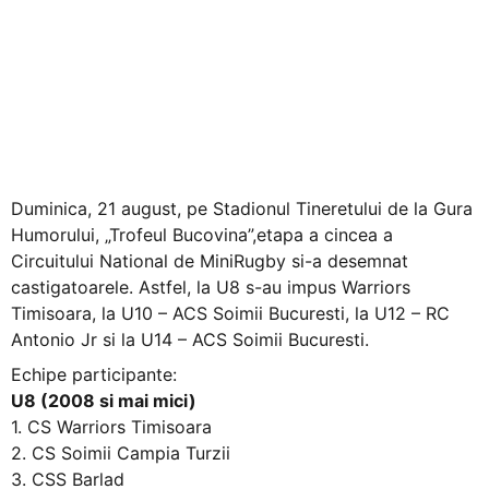
si-a desemnat
castigatoarele la
cele patru categorii
de varsta
Duminica, 21 august, pe Stadionul Tineretului de la Gura
Humorului, „Trofeul Bucovina”,etapa a cincea a
Circuitului National de MiniRugby si-a desemnat
castigatoarele. Astfel, la U8 s-au impus Warriors
Timisoara, la U10 – ACS Soimii Bucuresti, la U12 – RC
Antonio Jr si la U14 – ACS Soimii Bucuresti.
Echipe participante:
U8 (2008 si mai mici)
1. CS Warriors Timisoara
2. CS Soimii Campia Turzii
3. CSS Barlad