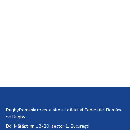
RugbyRomania.ro
este site-ul oficial al Federației Române
de Rugby.
Bd. Mărăști nr. 18-20, sector 1, București