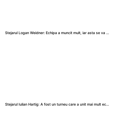
Stejarul Logan Weidner: Echipa a muncit mult, iar asta se va vedea în meciurile de la Nations Cup
Stejarul Iulian Hartig: A fost un turneu care a unit mai mult echipa