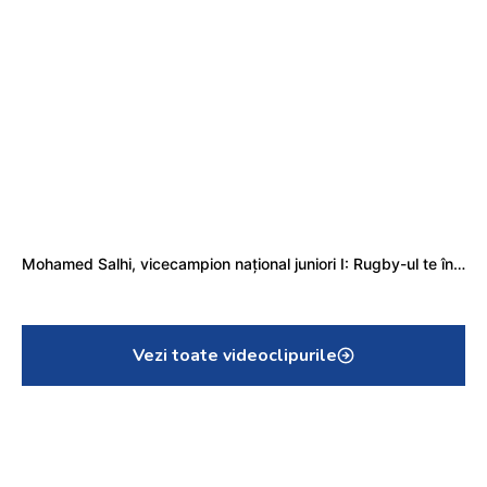
Mohamed Salhi, vicecampion național juniori I: Rugby-ul te învață să accepți și înfrângerile
Vezi toate videoclipurile