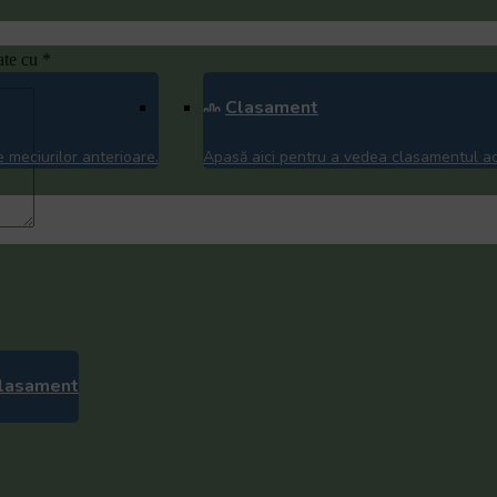
ate cu
*
Clasament
 meciurilor anterioare.
Apasă aici pentru a vedea clasamentul act
lasament