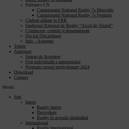
Palmares CN
Campionatul Național Rugby 7s Masculin
Campionatul Național Rugby 7s Feminin
Cluburi afiliate la FRR
Stadionul Național de Rugby “Arcul de Triumf”
Conducere, comisii și departamente
Decizii Disciplinare
Info – Anunțuri
Tehnic
Antrenori
Sistem de licențiere
Fișă individuală a antrenorului
Program cursuri perfecționare 2024
Download
Contact
Meniu
Știri
Intern
Rugby Intern
Dezvoltare
Rugby în această săptămână
Internațional
Rugby Internațional