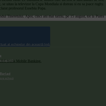
, se uitau la televizor la Cupa Mondiala si doreau si eu sa joace rugby.
eclarat profesorul Eusebiu Popa.
l Tineretului. Apoi, cinci ani mai tarziu, pe 15 august, tot la Piatra
ual al echipelor din această ligă.
a
spre echipă
și CEC Bank Mobile Banking.​
Barlad
spre echipă