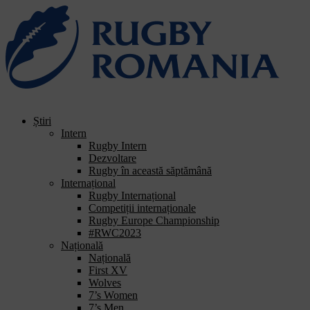
Welcome
to
All
in
One
Accessibility
screen
reader.
To
Știri
start
Intern
the
Rugby Intern
All
Dezvoltare
in
Rugby în această săptămână
One
Internațional
Accessibility
Rugby Internațional
screen
Competiții internaționale
reader,
Rugby Europe Championship
press
#RWC2023
"Ctrl
Națională
+
Națională
/".
First XV
This
Wolves
shortcut
7’s Women
activates
7’s Men
the