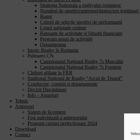
Strategia Nationala a rugbyului romanesc
Numărul de sportivi/antrenori/instructori legitimați
Buget
Criterii de selecție sportivi de performanță
Loturi naționale extinse
Rapoarte de activitate și Situații financiare
Program anual de activități
Organigrama
Istoric Rugby în Romania
Palmares CN
Campionatul Național Rugby 7s Masculin
Campionatul Național Rugby 7s Feminin
Cluburi afiliate la FRR
Stadionul Național de Rugby “Arcul de Triumf”
Conducere, comisii și departamente
Decizii Disciplinare
Info – Anunțuri
Tehnic
Antrenori
Sistem de licențiere
Fișă individuală a antrenorului
Program cursuri perfecționare 2024
Download
Websit
Contact