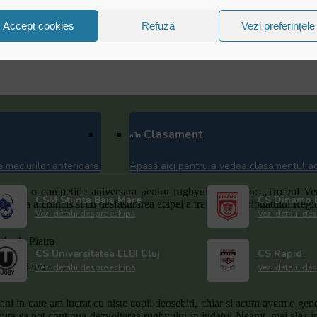
Accept cookies
Refuză
Vezi preferințele
Clasament
ani de rugby la Piatra Neamt
 meciurilor anterioare.
Apasă aici pentru a vedea clasamentul act
mbrie, o competitie aniversara pentru rugbyul neamtean: „Trofeul V
CSM Stiinta Baia Mare
CS Dinamo B
itia a coincis si cu desfasurarea etapei a treia a Campionatului Regio
Vezi detalii despre echipă
Vezi detalii de
CS Universitatea ELBI Cluj
CS Rapid
y la Piatra
Vezi detalii despre echipă
Vezi detalii de
 ani in care am lucrat cu niste copii deosebiti, chiar si acum avem o gene
ta sa pot continua dezvoltarea rugbyului in judetul Neamt, mai ales in 