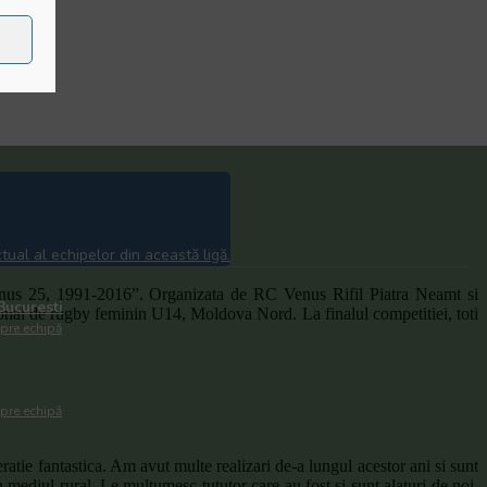
ual al echipelor din această ligă.
enus 25, 1991-2016”. Organizata de RC Venus Rifil Piatra Neamt si
ucuresti
nal de rugby feminin U14, Moldova Nord. La finalul competitiei, toti
spre echipă
spre echipă
ratie fantastica. Am avut multe realizari de-a lungul acestor ani si sunt
mediul rural. Le multumesc tututor care au fost si sunt alaturi de noi,