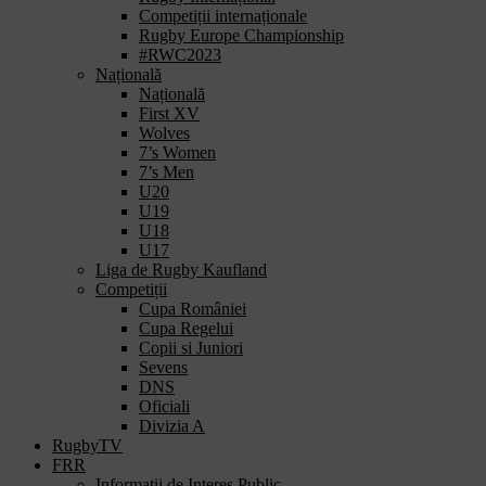
Competiții internaționale
Rugby Europe Championship
#RWC2023
Națională
Națională
First XV
Wolves
7’s Women
7’s Men
U20
U19
U18
U17
Liga de Rugby Kaufland
Competiții
Cupa României
Cupa Regelui
Copii si Juniori
Sevens
DNS
Oficiali
Divizia A
RugbyTV
FRR
Informații de Interes Public