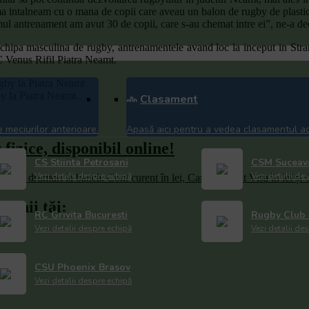
 ma intalneam cu o mana de copii care aveau un balon de rugby de plastic
mul antrenament am avut 30 de copii, care s-au chemat intre ei”, ne-a d
chipa masculina de rugby, antrenamentele avand loc la inceput in Strandu
C Venus Rifil Piatra Neamt.
y la Piatra Neamt.
Clasament
 meciurilor anterioare.
Apasă aici pentru a vedea clasamentul act
izice, disponibil online!
CS Stiinta Petrosani
CSM Suceav
Vezi detalii despre echipă
Vezi detalii de
 fără drumuri la bancă: Cont curent în lei, Card de debit Visa în lei 
etenii tăi:
RC Grivita Bucuresti
Rugby Club 
Vezi detalii despre echipă
Vezi detalii de
CSU Phoenix Brasov
Vezi detalii despre echipă