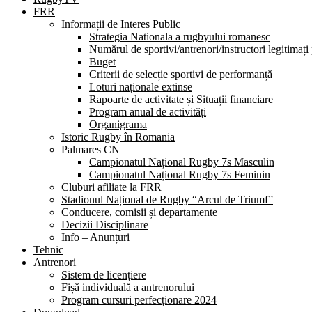
FRR
Informații de Interes Public
Strategia Nationala a rugbyului romanesc
Numărul de sportivi/antrenori/instructori legitimați
Buget
Criterii de selecție sportivi de performanță
Loturi naționale extinse
Rapoarte de activitate și Situații financiare
Program anual de activități
Organigrama
Istoric Rugby în Romania
Palmares CN
Campionatul Național Rugby 7s Masculin
Campionatul Național Rugby 7s Feminin
Cluburi afiliate la FRR
Stadionul Național de Rugby “Arcul de Triumf”
Conducere, comisii și departamente
Decizii Disciplinare
Info – Anunțuri
Tehnic
Antrenori
Sistem de licențiere
Fișă individuală a antrenorului
Program cursuri perfecționare 2024