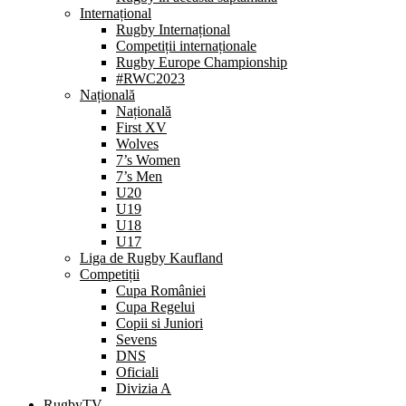
Internațional
Rugby Internațional
Competiții internaționale
Rugby Europe Championship
#RWC2023
Națională
Națională
First XV
Wolves
7’s Women
7’s Men
U20
U19
U18
U17
Liga de Rugby Kaufland
Competiții
Cupa României
Cupa Regelui
Copii si Juniori
Sevens
DNS
Oficiali
Divizia A
RugbyTV