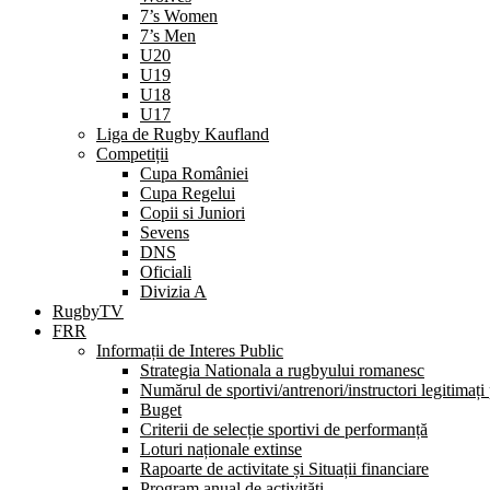
7’s Women
7’s Men
U20
U19
U18
U17
Liga de Rugby Kaufland
Competiții
Cupa României
Cupa Regelui
Copii si Juniori
Sevens
DNS
Oficiali
Divizia A
RugbyTV
FRR
Informații de Interes Public
Strategia Nationala a rugbyului romanesc
Numărul de sportivi/antrenori/instructori legitimați
Buget
Criterii de selecție sportivi de performanță
Loturi naționale extinse
Rapoarte de activitate și Situații financiare
Program anual de activități