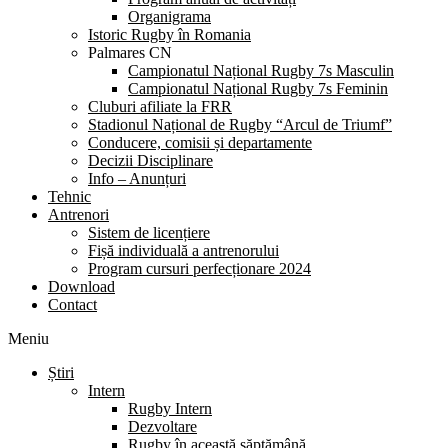
Organigrama
Istoric Rugby în Romania
Palmares CN
Campionatul Național Rugby 7s Masculin
Campionatul Național Rugby 7s Feminin
Cluburi afiliate la FRR
Stadionul Național de Rugby “Arcul de Triumf”
Conducere, comisii și departamente
Decizii Disciplinare
Info – Anunțuri
Tehnic
Antrenori
Sistem de licențiere
Fișă individuală a antrenorului
Program cursuri perfecționare 2024
Download
Contact
Meniu
Știri
Intern
Rugby Intern
Dezvoltare
Rugby în această săptămână