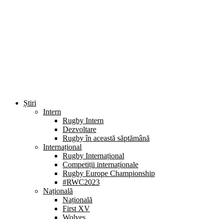
Știri
Intern
Rugby Intern
Dezvoltare
Rugby în această săptămână
Internațional
Rugby Internațional
Competiții internaționale
Rugby Europe Championship
#RWC2023
Națională
Națională
First XV
Wolves