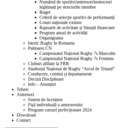
Numărul de sportivi/antrenori/instructori
legitimați pe structurile membre
Buget
Criterii de selecție sportivi de performanță
Loturi naționale extinse
Rapoarte de activitate și Situații financiare
Program anual de activități
Organigrama
Istoric Rugby în Romania
Palmares CN
Campionatul Național Rugby 7s Masculin
Campionatul Național Rugby 7s Feminin
Cluburi afiliate la FRR
Stadionul Național de Rugby “Arcul de Triumf”
Conducere, comisii și departamente
Decizii Disciplinare
Info – Anunțuri
Tehnic
Antrenori
Sistem de licențiere
Fișă individuală a antrenorului
Program cursuri perfecționare 2024
Download
Contact