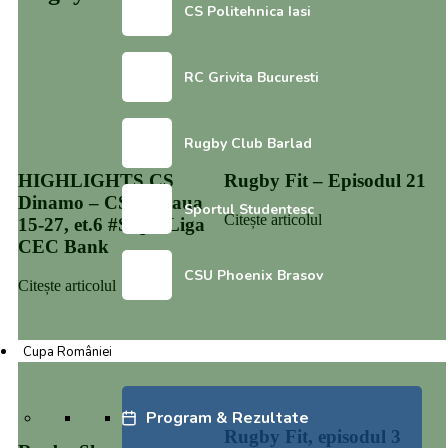
CS Politehnica Iasi
RC Grivita Bucuresti
Rugby Club Barlad
Rugby Fit – Episodul 21
HIGHLIGHTS CS
Dinamo – CSA Steaua
Sportul Studentesc
Citește articolul
15-27, et.6 #SuperLiga
CEC Bank
CSU Phoenix Brasov
Citește articolul
Cupa României
Program & Rezultate
Rugby Fit, episodul 3