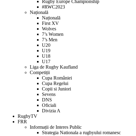
Rugby Europe Championship
#RWC2023
Națională
Națională
First XV
Wolves
7’s Women
7’s Men
U20
U19
U18
U17
Liga de Rugby Kaufland
Competiții
Cupa României
Cupa Regelui
Copii si Juniori
Sevens
DNS
Oficiali
Divizia A
RugbyTV
FRR
Informații de Interes Public
Strategia Nationala a rugbyului romanesc