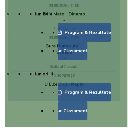
08.08.2026 | 11:00
Juniori II
Baia Mare - Dinamo
-
Arena Zimbrilor
Program & Rezultate
08.08.2026 | 11:00
Gura Humorului -
Clasament
Steaua
-
Stadionul Tineretului
Juniori III
29.08.2026 | 0:
U Elbi Cluj - Rapid
-
Program & Rezultate
Clasament