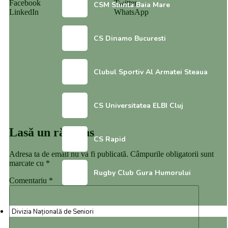
Facebook
Twitter
CSM Stiinta Baia Mare
LinkedIn
WhatsApp
CS Dinamo Bucuresti
Clubul Sportiv Al Armatei Steaua
CS Universitatea ELBI Cluj
Lasă un răspuns
CS Rapid
Adresa ta de email nu va fi publicată.
Câmpurile obligatorii sunt
marcate cu
*
Rugby Club Gura Humorului
Comentariu
*
Divizia Națională de Seniori