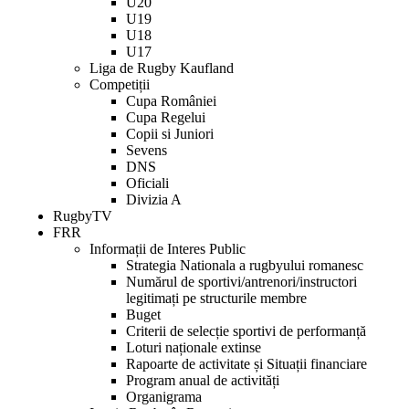
U20
U19
U18
U17
Liga de Rugby Kaufland
Competiții
Cupa României
Cupa Regelui
Copii si Juniori
Sevens
DNS
Oficiali
Divizia A
RugbyTV
FRR
Informații de Interes Public
Strategia Nationala a rugbyului romanesc
Numărul de sportivi/antrenori/instructori
legitimați pe structurile membre
Buget
Criterii de selecție sportivi de performanță
Loturi naționale extinse
Rapoarte de activitate și Situații financiare
Program anual de activități
Organigrama