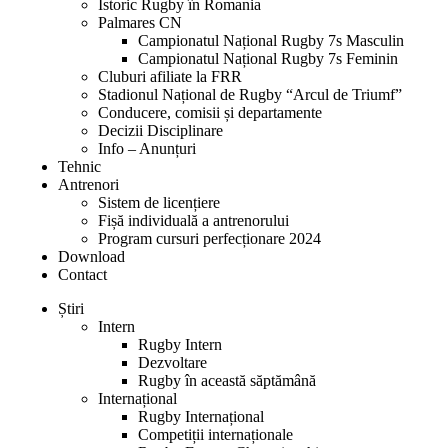
Istoric Rugby în Romania
Palmares CN
Campionatul Național Rugby 7s Masculin
Campionatul Național Rugby 7s Feminin
Cluburi afiliate la FRR
Stadionul Național de Rugby “Arcul de Triumf”
Conducere, comisii și departamente
Decizii Disciplinare
Info – Anunțuri
Tehnic
Antrenori
Sistem de licențiere
Fișă individuală a antrenorului
Program cursuri perfecționare 2024
Download
Contact
Știri
Intern
Rugby Intern
Dezvoltare
Rugby în această săptămână
Internațional
Rugby Internațional
Competiții internaționale