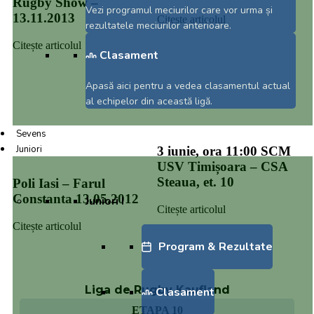
Rugby Show –
Vezi programul meciurilor care vor urma și
13.11.2013
Citește articolul
rezultatele meciurilor anterioare.
Citește articolul
Clasament
Apasă aici pentru a vedea clasamentul actual
al echipelor din această ligă.
Sevens
Juniori
3 iunie, ora 11:00 SCM
USV Timișoara – CSA
Steaua, et. 10
Poli Iasi – Farul
Constanta 13.05.2012
Juniori I
Citește articolul
Citește articolul
Program & Rezultate
Liga de Rugby Kaufland
Clasament
ETAPA 10