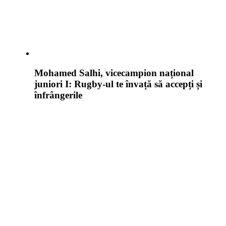
Mohamed Salhi, vicecampion național
juniori I: Rugby-ul te învață să accepți și
înfrângerile
Vezi toate videoclipurile