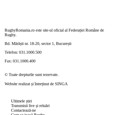
RugbyRomania.ro
este site-ul oficial al Federației Române de
Rugby.
Bd. Mărăști nr. 18-20, sector 1, București
Telefon:
031.1000.500
Fax: 031.1000.400
© Toate drepturile sunt rezervate.
Website realizat și întreținut de
SINGA
Navighează în website
Ultimele știri
Transmisii live și reluări
Contactează-ne
Cum se joacă Rugby