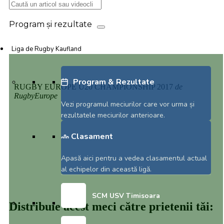
Liga de Rugby Kaufland
#U20RugbyEurope Championship Portugalia
– Olanda 42-5
Program & Rezultate
RUGBY EUROPE U20 CHAMPIONSHIP 2017
de
RugbyEurope
Vezi programul meciurilor care vor urma și
rezultatele meciurilor anterioare.
Clasament
Apasă aici pentru a vedea clasamentul actual
al echipelor din această ligă.
SCM USV Timisoara
Distribuie acest meci către prietenii tăi: