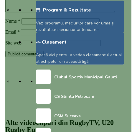
Program & Rezultate
Nume
*
Vezi programul meciurilor care vor urma și
rezultatele meciurilor anterioare.
Email
*
Clasament
Site web
Apasă aici pentru a vedea clasamentul actual
al echipelor din această ligă.
Clubul Sportiv Municipal Galati
CS Stiinta Petrosani
CSM Suceava
Alte videoclipuri din
RugbyTV
,
U20
Rugby Europe