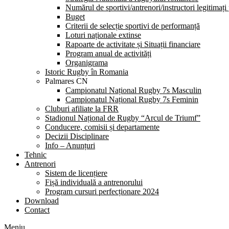
Numărul de sportivi/antrenori/instructori legitimați
Buget
Criterii de selecție sportivi de performanță
Loturi naționale extinse
Rapoarte de activitate și Situații financiare
Program anual de activități
Organigrama
Istoric Rugby în Romania
Palmares CN
Campionatul Național Rugby 7s Masculin
Campionatul Național Rugby 7s Feminin
Cluburi afiliate la FRR
Stadionul Național de Rugby “Arcul de Triumf”
Conducere, comisii și departamente
Decizii Disciplinare
Info – Anunțuri
Tehnic
Antrenori
Sistem de licențiere
Fișă individuală a antrenorului
Program cursuri perfecționare 2024
Download
Contact
Meniu