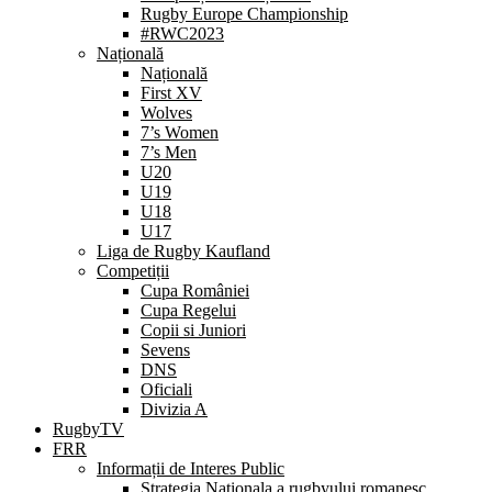
Rugby Europe Championship
#RWC2023
Națională
Națională
First XV
Wolves
7’s Women
7’s Men
U20
U19
U18
U17
Liga de Rugby Kaufland
Competiții
Cupa României
Cupa Regelui
Copii si Juniori
Sevens
DNS
Oficiali
Divizia A
RugbyTV
FRR
Informații de Interes Public
Strategia Nationala a rugbyului romanesc