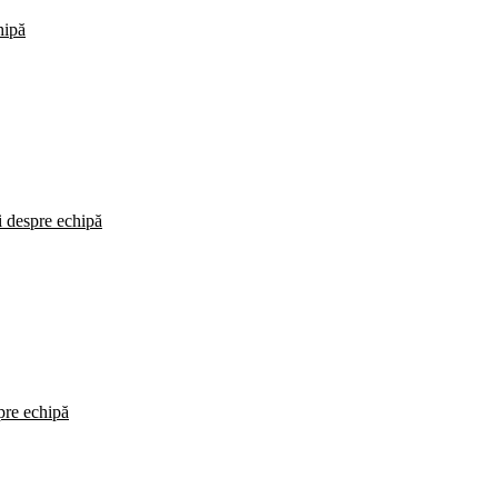
hipă
i despre echipă
spre echipă