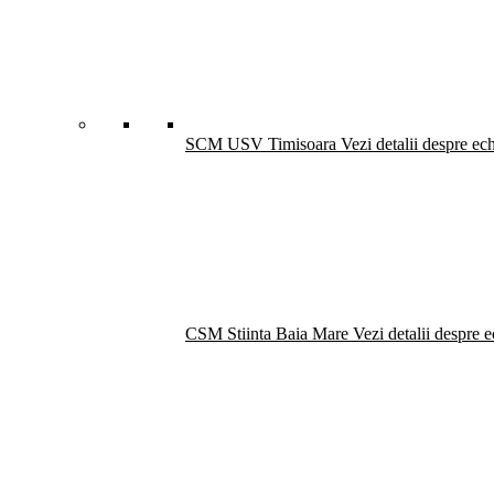
SCM USV Timisoara
Vezi detalii despre ec
CSM Stiinta Baia Mare
Vezi detalii despre 