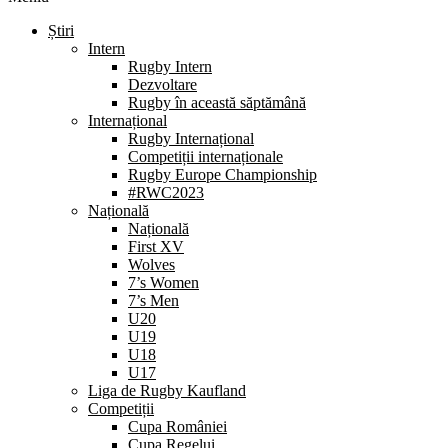
Știri
Intern
Rugby Intern
Dezvoltare
Rugby în această săptămână
Internațional
Rugby Internațional
Competiții internaționale
Rugby Europe Championship
#RWC2023
Națională
Națională
First XV
Wolves
7’s Women
7’s Men
U20
U19
U18
U17
Liga de Rugby Kaufland
Competiții
Cupa României
Cupa Regelui