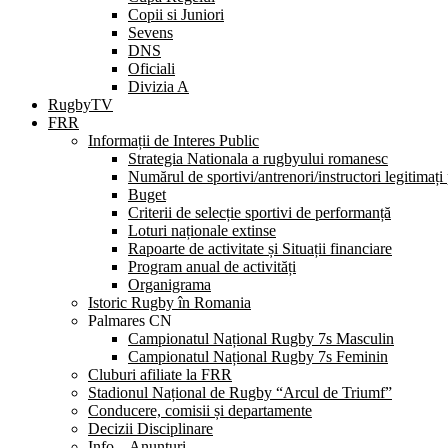
Copii si Juniori
Sevens
DNS
Oficiali
Divizia A
RugbyTV
FRR
Informații de Interes Public
Strategia Nationala a rugbyului romanesc
Numărul de sportivi/antrenori/instructori legitimați
Buget
Criterii de selecție sportivi de performanță
Loturi naționale extinse
Rapoarte de activitate și Situații financiare
Program anual de activități
Organigrama
Istoric Rugby în Romania
Palmares CN
Campionatul Național Rugby 7s Masculin
Campionatul Național Rugby 7s Feminin
Cluburi afiliate la FRR
Stadionul Național de Rugby “Arcul de Triumf”
Conducere, comisii și departamente
Decizii Disciplinare
Info – Anunțuri