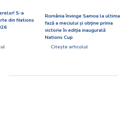
erelor! S-a
România învinge Samoa la ultima
arte din Nations
fază a meciului și obține prima
026
victorie în ediția inaugurală
Nations Cup
lul
Citește articolul