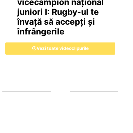
vicecampion național
juniori I: Rugby-ul te
învață să accepți și
înfrângerile
Vezi toate videoclipurile