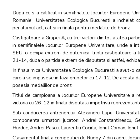
Dupa ce s-a calificat in semifinalele Jocurilor Europene Univ
Romaniei, Universitatea Ecologica Bucuresti a incheiat c
penultimul act, cat si in finala pentru medaliile de bronz.
Castigatoare a Grupei A, cu trei victorii din tot atatea part
in semifinalele Jocurilor Europene Universitare, unde a in
SEU, o echipa extrem de puternica, tripla castigatoare a tr
21-14, dupa o partida extrem de disputata si astfel, echipa
In finala mica Universitatea Ecologica Bucuresti a avut-o ca
careia se impusese in faza grupelor cu 17-12. De acesta data 
posesia medaliilor de bronz.
Titlul de campioana a Jocurilor Europene Universitare a 
victoria cu 26-12 in finala disputata impotriva reprezentant
Sub conducerea antrenorului Alexandru Lupu, Universitat
componenta urmatorii jucatori: Andrei Constantinescu, G
Hurduc, Andrei Pascu, Laurentiu Cocirla, Ionut Coman, Ionu
Clasamentul final a competitiei de Rugby 7 din cadrul Jocu