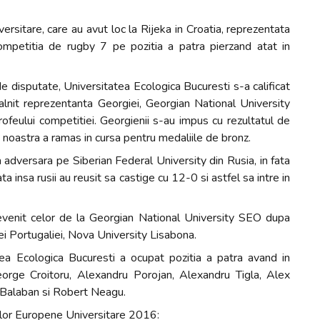
ersitare, care au avut loc la Rijeka in Croatia, reprezentata
ompetitia de rugby 7 pe pozitia a patra pierzand atat in
ide disputate, Universitatea Ecologica Bucuresti s-a calificat
talnit reprezentanta Georgiei, Georgian National University
ofeului competitiei. Georgienii s-au impus cu rezultatul de
 noastra a ramas in cursa pentru medaliile de bronz.
 adversara pe Siberian Federal University din Rusia, in fata
insa rusii au reusit sa castige cu 12-0 si astfel sa intre in
revenit celor de la Georgian National University SEO dupa
ei Portugaliei, Nova University Lisabona.
ea Ecologica Bucuresti a ocupat pozitia a patra avand in
eorge Croitoru, Alexandru Porojan, Alexandru Tigla, Alex
t Balaban si Robert Neagu.
rilor Europene Universitare 2016: