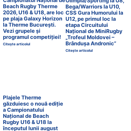
Campionatul Național de
Olimpia/Sporting la U8,
Beach Rugby Therme
Bega/Warriors la U10,
2026, U16 & U18, are loc
CSS Gura Humorului la
pe plaja Galaxy Horizon
U12, pe primul loc la
la Therme București.
etapa Circuitului
Vezi grupele și
Național de MiniRugby
programul competiției!
„Trofeul Moldovei –
Brândușa Andronic”
Citește articolul
Citește articolul
Plajele Therme
găzduiesc o nouă ediție
a Campionatului
Național de Beach
Rugby U16 & U18 la
începutul lunii august