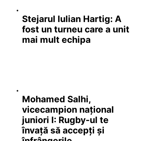
Stejarul Iulian Hartig: A
fost un turneu care a unit
mai mult echipa
Mohamed Salhi,
vicecampion național
juniori I: Rugby-ul te
învață să accepți și
înfrângerile