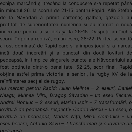
echipă marcând și trecând la conducere s-a repetat până
în minutul 26, la scorul de 21-15 pentru Rapid. Alin Ștefan
de la Năvodari a primit cartonaș galben, gazdele au
profitat de superioritatea numerică și au marcat o nouă
încercare pentru a se detașa la 26-15. Oaspeții au închis
scorul în prima repriză, cu un eseu, 28-22. Partea secundă
a fost dominată de Rapid care și-a impus jocul și a marcat
încă două încercări și a punctat din două lovituri de
pedeapsă, în timp ce singurele puncte ale Năvodariului au
fost obținute dintr-o penalitate, 52-25, scor final. Rapid
obține astfel prima victorie la seniori, la rugby XV de la
reînființarea secției de rugby.
Au marcat pentru Rapid: Iulian Melinte – 2 eseuri, Daniel
Neagu, Mihnea Miru, Dragoș Săvădan – un eseu fiecare,
Andrei Homiuc – 2 eseuri, Marian Ispir – 7 transformări, o
lovitură de pedeapsă, respectiv Codrin Bercu – un eseu, o
lovitură de pedeapsă, Marian Niță, Mihai Comănici – un
eseu fiecare, Antonio Savu – 2 transformări și o lovitură de
pedeapsă.