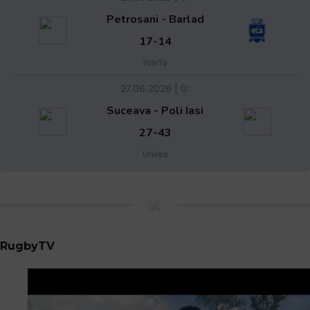
Petrosani - Barlad
17-14
?tiin?a
27.06.2026 | 0:
Suceava - Poli Iasi
27-43
Unirea
RugbyTV