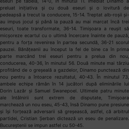
eseuri pe tabelă, 14-0, în minutul 11. Imediat Dinamo a
preluat inițiativa și cu două eseuri și o lovitură de
pedeapsă a trecut la conducere, 15-14. Treptat alb-roșii și-
au impus jocul și până la pauză au mai marcat încă trei
eseuri, toate transformate, 36-14. Timișoara a reușit să
micșoreze ecartul cu o ultimă încercare înainte de pauză,
pentru a forța revenirea în partea secundă, 36-21 scorul
pauzei. Bănățeanii au început la fel de bine ca în prima
parte marcând trei eseuri pentru a prelua din nou,
conducerea, 40-36, în minutul 56. Două minute mai târziu
profitând de o greșeală a gazdelor, Dinamo punctează din
nou pentru a întoarce rezultatul, 40-43. În minutul 73,
ambele echipe rămân în 14 jucători după eliminările lui
Dorin Lazăr și Samuel Swanepoel. Ultimele patru minute
ale întâlnirii sunt extrem de disputate, Timișoara
marchează un nou eseu, 45-43, însă Dinamo pune presiune
și își forțează adversarii să greșească, astfel, că arbitrul
partidei, Cristian Șerban dictează un eseu de penalizare.
Bucureștenii se impun astfel cu 50-45.