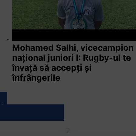
Mohamed Salhi, vicecampion
național juniori I: Rugby-ul te
învață să accepți și
înfrângerile
Vezi toate videoclipurile