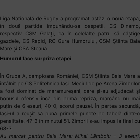
Liga Națională de Rugby a programat astăzi o nouă etapă,
în două partide impunându-se oaspeții, CS Dinamo,
respectiv CSM Galați, ca în celelalte patru să câștige
gazdele, CS Rapid, RC Gura Humorului, CSM Știința Baia
Mare și CSA Steaua
Humorul face surpriza etapei
În Grupa A, campioana României, CSM Știința Baia Mare a
întâlnit pe CS Politehnica Iași. Meciul de pe Arena Zimbrilor
a fost dominat de maramureșeni, care și-au adjudecat și
bonusul ofensiv încă din prima repriză, marcând nu mai
puțin de 6 eseuri, 40-0, scorul pauzei. În partea secundă,
Iași-ul a reușit să pună primele puncte pe tabelă dintr-o
penalitate, 47-3 în minutul 51. Zimbrii s-au impus la final cu
68-3.
Au marcat pentru Baia Mare: Mihai Lămboiu – 3 eseuri,