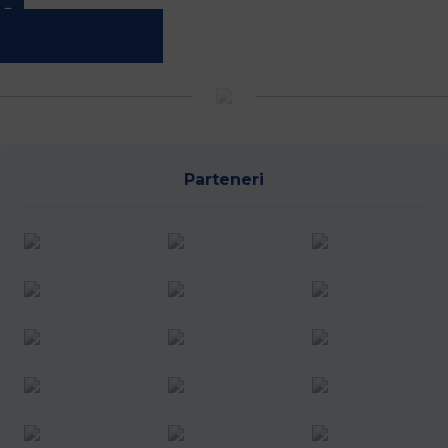
Vreau să joc rugby
Parteneri