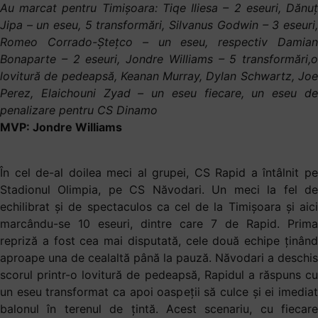
Au marcat pentru Timișoara: Tiqe Iliesa – 2 eseuri, Dănuț
Jipa – un eseu, 5 transformări, Silvanus Godwin – 3 eseuri,
Romeo Corrado-Ștețco – un eseu, respectiv Damian
Bonaparte – 2 eseuri, Jondre Williams – 5 transformări,o
lovitură de pedeapsă, Keanan Murray, Dylan Schwartz, Joe
Perez, Elaichouni Zyad – un eseu fiecare, un eseu de
penalizare pentru CS Dinamo
MVP: Jondre Williams
În cel de-al doilea meci al grupei, CS Rapid a întâlnit pe
Stadionul Olimpia, pe CS Năvodari. Un meci la fel de
echilibrat și de spectaculos ca cel de la Timișoara și aici
marcându-se 10 eseuri, dintre care 7 de Rapid. Prima
repriză a fost cea mai disputată, cele două echipe ținând
aproape una de cealaltă până la pauză. Năvodari a deschis
scorul printr-o lovitură de pedeapsă, Rapidul a răspuns cu
un eseu transformat ca apoi oaspeții să culce și ei imediat
balonul în terenul de țintă. Acest scenariu, cu fiecare