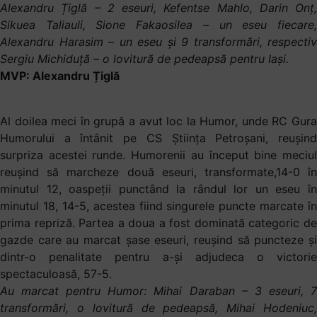
Alexandru Țiglă – 2 eseuri, Kefentse Mahlo, Darin Onț,
Sikuea Taliauli, Sione Fakaosilea – un eseu fiecare,
Alexandru Harasim – un eseu și 9 transformări, respectiv
Sergiu Michiduță – o lovitură de pedeapsă pentru Iași.
MVP: Alexandru Țiglă
Al doilea meci în grupă a avut loc la Humor, unde RC Gura
Humorului a întânit pe CS Știința Petroșani, reușind
surpriza acestei runde. Humorenii au început bine meciul
reușind să marcheze două eseuri, transformate,14-0 în
minutul 12, oaspeții punctând la rândul lor un eseu în
minutul 18, 14-5, acestea fiind singurele puncte marcate în
prima repriză. Partea a doua a fost dominată categoric de
gazde care au marcat șase eseuri, reușind să puncteze și
dintr-o penalitate pentru a-și adjudeca o victorie
spectaculoasă, 57-5.
Au marcat pentru Humor: Mihai Daraban – 3 eseuri, 7
transformări, o lovitură de pedeapsă, Mihai Hodeniuc,