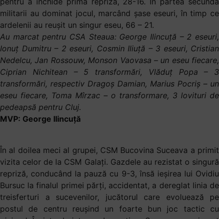
pentru a închide prima repriză, 28-16. În partea secundă
militarii au dominat jocul, marcând șase eseuri, în timp ce
ardelenii au reușit un singur eseu, 66 – 21.
Au marcat pentru CSA Steaua: George Ilincuță – 2 eseuri,
Ionuț Dumitru – 2 eseuri, Cosmin Iliuță – 3 eseuri, Cristian
Nedelcu, Jan Rossouw, Monson Vaovasa – un eseu fiecare,
Ciprian Nichitean – 5 transformări, Vlăduț Popa – 3
transformări, respectiv Dragoș Damian, Marius Pocriș – un
eseu fiecare, Toma Mîrzac – o transformare, 3 lovituri de
pedeapsă pentru Cluj.
MVP: George Ilincuță
În al doilea meci al grupei, CSM Bucovina Suceava a primit
vizita celor de la CSM Galați. Gazdele au rezistat o singură
repriză, conducând la pauză cu 9-3, însă ieșirea lui Ovidiu
Bursuc la finalul primei părți, accidentat, a dereglat linia de
treisferturi a sucevenilor, jucătorul care evoluează pe
postul de centru reușind un foarte bun joc tactic cu