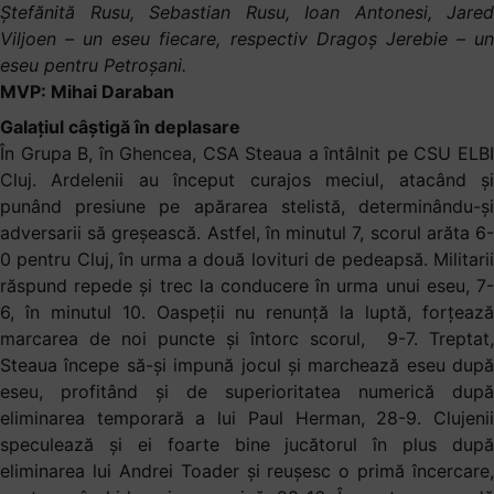
Ștefănită Rusu, Sebastian Rusu, Ioan Antonesi, Jared
Viljoen – un eseu fiecare, respectiv Dragoș Jerebie – un
eseu pentru Petroșani.
MVP: Mihai Daraban
Galațiul câștigă în deplasare
În Grupa B, în Ghencea, CSA Steaua a întâlnit pe CSU ELBI
Cluj. Ardelenii au început curajos meciul, atacând și
punând presiune pe apărarea stelistă, determinându-și
adversarii să greșească. Astfel, în minutul 7, scorul arăta 6-
0 pentru Cluj, în urma a două lovituri de pedeapsă. Militarii
răspund repede și trec la conducere în urma unui eseu, 7-
6, în minutul 10. Oaspeții nu renunță la luptă, forțează
marcarea de noi puncte și întorc scorul, 9-7. Treptat,
Steaua începe să-și impună jocul și marchează eseu după
eseu, profitând și de superioritatea numerică după
eliminarea temporară a lui Paul Herman, 28-9. Clujenii
speculează și ei foarte bine jucătorul în plus după
eliminarea lui Andrei Toader și reușesc o primă încercare,