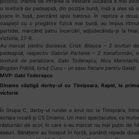
piciorul. Înainte de intrarea la vestiare Suceava a mai avut
o lovitură de pedeapsă, din poziție bună, însă a ales să o
joace în tușă, pierzând apoi balonul. În repriza a doua,
oaspeții cu o pregătire fizică mai bună, au impus ritmul
partidei, marcând patru încercări, adjudecându-și la final,
victoria, 27-9.
Au marcat pentru Suceava: Cristi Bilauca – 3 lovituri de
pedeapsă, respectiv Gabriel Partenie – 2 transformări, o
lovitură de penalizare, Gabi Toderașcu, Nicu Manolachi,
Bogdan Frățilă, Ionuț Cucu – un eseu fiecare pentru Galați.
MVP: Gabi Toderașcu
Dinamo câștigă derby-ul cu Timișoara, Rapid, la prima
victorie
În Grupa C, derby-ul rundei a avut loc la Timișoara, între
echipa locală și CS Dinamo. Un meci spectaculos, cu multe
răsturnări de scor, în care s-au marcat nu mai puțin de 14
eseuri. Bănățenii au început în forță, punând repede două