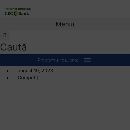
Meniu
Caută
august 19, 2023
Competiții
2 victorii ale oaspeților
și 4 ale gazdelor în
etapa a doua a Ligii
Naționale de Rugby