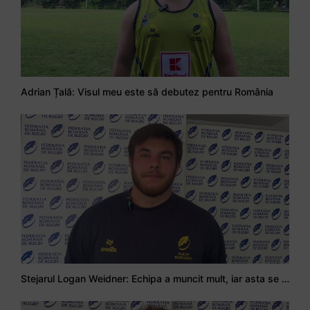
Adrian Țală: Visul meu este să debutez pentru România
Stejarul Logan Weidner: Echipa a muncit mult, iar asta se va vedea în meciurile de la Nations Cup