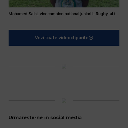
Mohamed Salhi, vicecampion național juniori I: Rugby-ul te învață să accepți și înfrângerile
Vezi toate videoclipurile
Urmărește-ne în social media