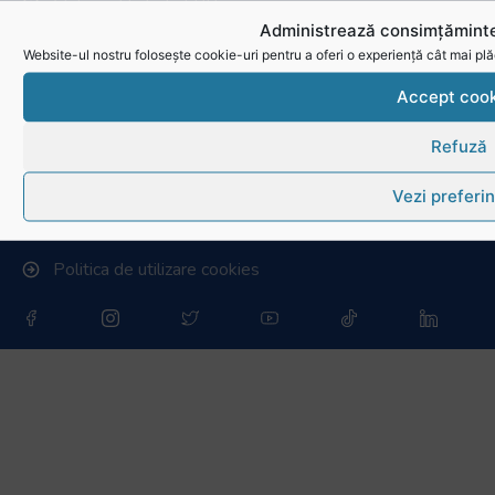
Cluburi afiliate la FRR
Administrează consimțăminte
Stadionul național de rugby
Website-ul nostru folosește cookie-uri pentru a oferi o experiență cât mai plă
Conducere, comisii și departamente
Accept cook
Info - Anunțuri
Refuză
Link-uri utile
Vezi preferin
Download
Politica de utilizare cookies