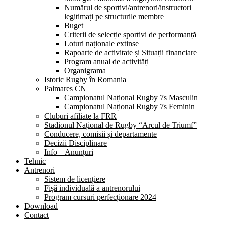
Numărul de sportivi/antrenori/instructori
legitimați pe structurile membre
Buget
Criterii de selecție sportivi de performanță
Loturi naționale extinse
Rapoarte de activitate și Situații financiare
Program anual de activități
Organigrama
Istoric Rugby în Romania
Palmares CN
Campionatul Național Rugby 7s Masculin
Campionatul Național Rugby 7s Feminin
Cluburi afiliate la FRR
Stadionul Național de Rugby “Arcul de Triumf”
Conducere, comisii și departamente
Decizii Disciplinare
Info – Anunțuri
Tehnic
Antrenori
Sistem de licențiere
Fișă individuală a antrenorului
Program cursuri perfecționare 2024
Download
Contact