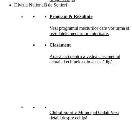
Divizia Națională de Seniori
Program & Rezultate
Vezi programul meciurilor care vor urma și
rezultatele meciurilor anterioare.
Clasament
Apasă aici pentru a vedea clasamentul
actual al echipelor din această ligă.
Clubul Sportiv Municipal Galati
Vezi
detalii despre echipă