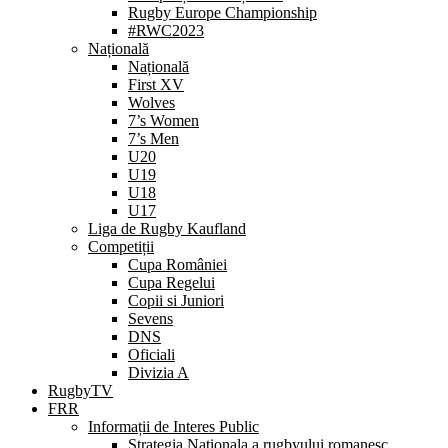
Rugby Europe Championship
#RWC2023
Națională
Națională
First XV
Wolves
7’s Women
7’s Men
U20
U19
U18
U17
Liga de Rugby Kaufland
Competiții
Cupa României
Cupa Regelui
Copii si Juniori
Sevens
DNS
Oficiali
Divizia A
RugbyTV
FRR
Informații de Interes Public
Strategia Nationala a rugbyului romanesc