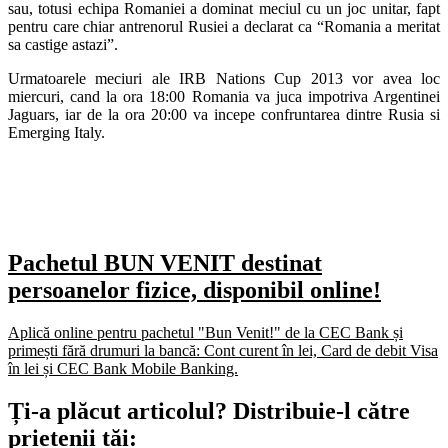
sau, totusi echipa Romaniei a dominat meciul cu un joc unitar, fapt
pentru care chiar antrenorul Rusiei a declarat ca “Romania a meritat
sa castige astazi”.
Urmatoarele meciuri ale IRB Nations Cup 2013 vor avea loc
miercuri, cand la ora 18:00 Romania va juca impotriva Argentinei
Jaguars, iar de la ora 20:00 va incepe confruntarea dintre Rusia si
Emerging Italy.
Pachetul BUN VENIT destinat
persoanelor fizice, disponibil online!
Aplică online pentru pachetul "Bun Venit!" de la CEC Bank și
primești fără drumuri la bancă: Cont curent în lei, Card de debit Visa
în lei și CEC Bank Mobile Banking.​
Ți-a plăcut articolul? Distribuie-l către
prietenii tăi: