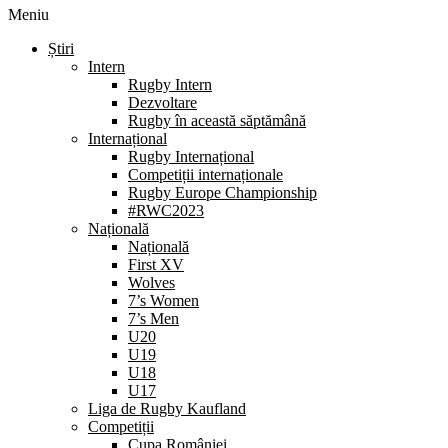
Meniu
Știri
Intern
Rugby Intern
Dezvoltare
Rugby în această săptămână
Internațional
Rugby Internațional
Competiții internaționale
Rugby Europe Championship
#RWC2023
Națională
Națională
First XV
Wolves
7’s Women
7’s Men
U20
U19
U18
U17
Liga de Rugby Kaufland
Competiții
Cupa României