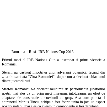
Romania – Rusia IRB Nations Cup 2013.
Primul meci al IRB Nations Cup a insemnat si prima victorie a
Romaniei.
Stejarii au castigat impotriva unor adversari puternici, facand din
ziua de sambata “Ziua Romaniei”, dupa cum a declarat chiar unul
dintre jucatorii rusi.
Staff-ul Romaniei s-a declarat multumit de performanta jucatorilor
nostri, mai ales ca un prim meci inseamna intotdeauna un efort de
adaptare, de constructie a coeziunii de grup. Asa cum puncta si
antrenorul Marius Tincu, echipa a fost foarte unita in joc, un aspect
pozitiv notabil mai ales ca aveam in componenta si trei debutanti.