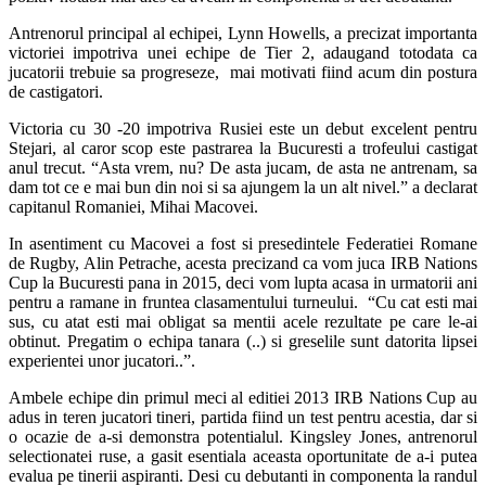
Antrenorul principal al echipei, Lynn Howells, a precizat importanta
victoriei impotriva unei echipe de Tier 2, adaugand totodata ca
jucatorii trebuie sa progreseze, mai motivati fiind acum din postura
de castigatori.
Victoria cu 30 -20 impotriva Rusiei este un debut excelent pentru
Stejari, al caror scop este pastrarea la Bucuresti a trofeului castigat
anul trecut. “Asta vrem, nu? De asta jucam, de asta ne antrenam, sa
dam tot ce e mai bun din noi si sa ajungem la un alt nivel.” a declarat
capitanul Romaniei, Mihai Macovei.
In asentiment cu Macovei a fost si presedintele Federatiei Romane
de Rugby, Alin Petrache, acesta precizand ca vom juca IRB Nations
Cup la Bucuresti pana in 2015, deci vom lupta acasa in urmatorii ani
pentru a ramane in fruntea clasamentului turneului. “Cu cat esti mai
sus, cu atat esti mai obligat sa mentii acele rezultate pe care le-ai
obtinut. Pregatim o echipa tanara (..) si greselile sunt datorita lipsei
experientei unor jucatori..”.
Ambele echipe din primul meci al editiei 2013 IRB Nations Cup au
adus in teren jucatori tineri, partida fiind un test pentru acestia, dar si
o ocazie de a-si demonstra potentialul. Kingsley Jones, antrenorul
selectionatei ruse, a gasit esentiala aceasta oportunitate de a-i putea
evalua pe tinerii aspiranti. Desi cu debutanti in componenta la randul