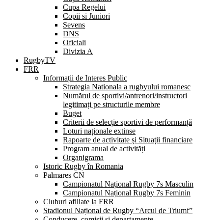
Cupa Regelui
Copii si Juniori
Sevens
DNS
Oficiali
Divizia A
RugbyTV
FRR
Informații de Interes Public
Strategia Nationala a rugbyului romanesc
Numărul de sportivi/antrenori/instructori
legitimați pe structurile membre
Buget
Criterii de selecție sportivi de performanță
Loturi naționale extinse
Rapoarte de activitate și Situații financiare
Program anual de activități
Organigrama
Istoric Rugby în Romania
Palmares CN
Campionatul Național Rugby 7s Masculin
Campionatul Național Rugby 7s Feminin
Cluburi afiliate la FRR
Stadionul Național de Rugby “Arcul de Triumf”
Conducere, comisii și departamente