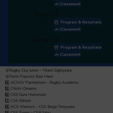
ACS Șoimii București – CS Florin Popovici Baia Mare 49-0
Clasament
CSS Gura Humorului – CNAV/Dinamo 5-12
Juniori II
Warriors Timișoara/CSS Bega – CSS Bârlad 0-5
ACS Șoimii București – Rugby Cluj Junior/Titanii Sighișoara
Program & Rezultate
28-3
Clasament
CSS Gura Humorului – ACSOV Pantelimon/Rugy Academy
5-19
Juniori III
ACS Warriors Timisoara/CSS Bega Timișoara – CSM/CSR
Program & Rezultate
Sibiu 12-0
Clasament
Clasament Final U14
🥇 ACS Șoimii București
🥈Rugby Cluj Junior – Titanii Sighișoara
🥉Florin Popovici Baia Mare
4️⃣ ACSOV Pantelimon – Rugby Academy
5️⃣ CNAV-Dinamo
6️⃣ CSS Gura Humorului
7️⃣ CSS Bârlad
8️⃣ ACS Warriors – CSS Bega Timișoara
9️⃣ CSS Șoimii – CSR Sibiu