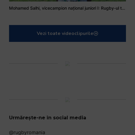
Mohamed Salhi, vicecampion național juniori I: Rugby-ul te învață să accepți și înfrângerile
Vezi toate videoclipurile
Urmărește-ne în social media
@rugbyromania