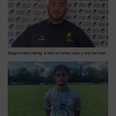
Stejarul Iulian Hartig: A fost un turneu care a unit mai mult echipa