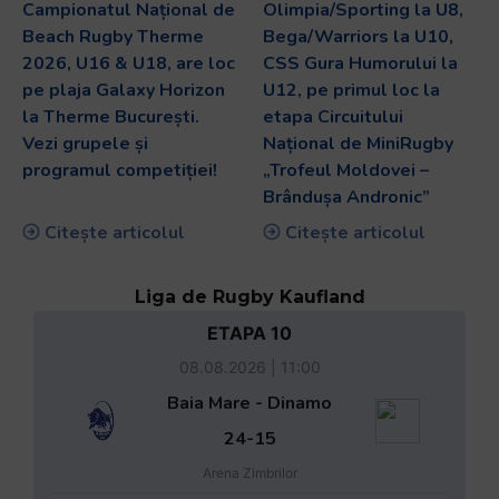
Campionatul Național de
Olimpia/Sporting la U8,
Beach Rugby Therme
Bega/Warriors la U10,
2026, U16 & U18, are loc
CSS Gura Humorului la
pe plaja Galaxy Horizon
U12, pe primul loc la
la Therme București.
etapa Circuitului
Vezi grupele și
Național de MiniRugby
programul competiției!
„Trofeul Moldovei –
Brândușa Andronic”
Citește articolul
Citește articolul
Liga de Rugby Kaufland
ETAPA 10
08.08.2026 | 11:00
Baia Mare - Dinamo
24-15
Arena Zimbrilor