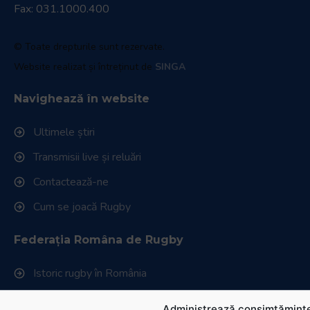
Fax: 031.1000.400
© Toate drepturile sunt rezervate.
Website realizat și întreținut de
SINGA
Navighează în website
Ultimele știri
Transmisii live și reluări
Contactează-ne
Cum se joacă Rugby
Federația Româna de Rugby
Istoric rugby în România
Cluburi afiliate la FRR
Administrează consimțăminte