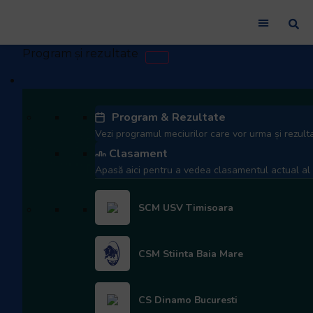
Liga de Rugby Kaufland
Program & Rezultate
iunie 16, 2025
Copii si Juniori
Vezi programul meciurilor care vor urma și rezulta
Clasament
ACS Șoimii București, campioană
Apasă aici pentru a vedea clasamentul actual al e
la U14. Podiumul este completat
de ACS Rugby Cluj Junior&Titanii
SCM USV Timisoara
Sighișoara și CS Florin Popovici
Baia Mare.
CSM Stiinta Baia Mare
CS Dinamo Bucuresti
Între 14-15 iunie, pe terenul de rugby din Parcul Sportiv