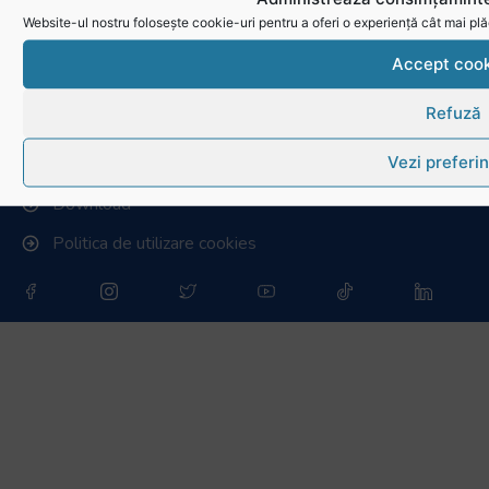
Stadionul național de rugby
Website-ul nostru folosește cookie-uri pentru a oferi o experiență cât mai plă
Conducere, comisii și departamente
Accept cook
Info - Anunțuri
Refuză
Link-uri utile
Vezi preferin
Download
Politica de utilizare cookies