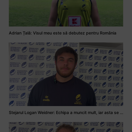
Adrian Țală: Visul meu este să debutez pentru România
Stejarul Logan Weidner: Echipa a muncit mult, iar asta se va vedea în meciurile de la Nations Cup