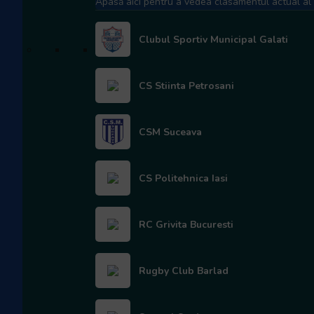
Apasă aici pentru a vedea clasamentul actual al e
CSS Gura Humorului
ACS Warriors Timisoara-CSS Bega
Clubul Sportiv Municipal Galati
Grupa B
CSS Barlad
CNAV-Dinamo
CS Stiinta Petrosani
CSFP Baia Mare
Grupa C
CSM Suceava
Rugby Cluj Jr-Titanii Sighișoara
Rugby Academy – ACSOV Pantelimon
CSM -CSR Sibiu
CS Politehnica Iasi
Rezultatele meicurilor de sâmbătă 14.06 – Meciuri Grupe
Soimii Bucuresti vs CSS Gura Humorului 52-0
RC Grivita Bucuresti
CSS Barlad vs CNAV-Dinamo 15-19
Rugby Cluj Jr/Titanii Sighișoara vs Rugby Academy /
ACSOV Pantelimon 15-7
Rugby Club Barlad
ACS Warriors Timisoara/CSS Bega vs CSS Gura Humorului
0-12
CSFP Baia Mare vs CNAV-Dinamo 17-0