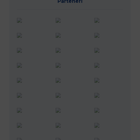
Urmărește-ne în social media
@rugbyromania