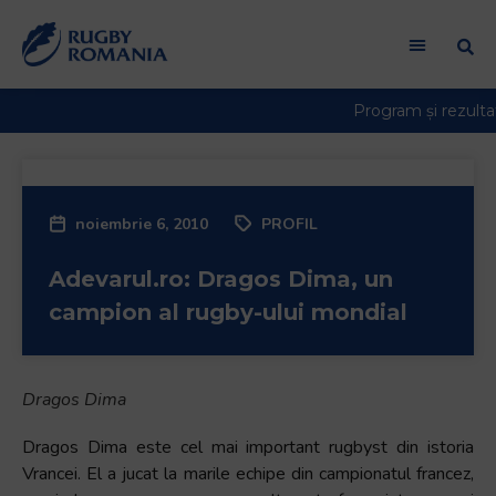
Welcome
to
All
in
One
Accessibility
screen
reader.
noiembrie 6, 2010
PROFIL
To
start
Adevarul.ro: Dragos Dima, un
the
All
campion al rugby-ului mondial
in
One
Accessibility
Dragos Dima
screen
reader,
Dragos Dima este cel mai important rugbyst din istoria
press
Vrancei. El a jucat la marile echipe din campionatul francez,
"Ctrl