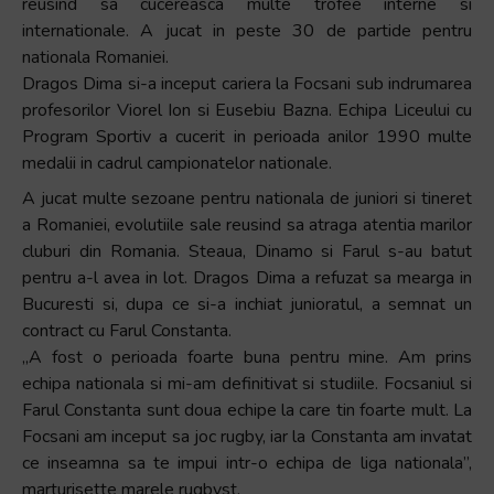
reusind sa cucereasca multe trofee interne si
+
internationale. A jucat in peste 30 de partide pentru
/".
nationala Romaniei.
This
Dragos Dima si-a inceput cariera la Focsani sub indrumarea
shortcut
profesorilor Viorel Ion si Eusebiu Bazna. Echipa Liceului cu
activates
Program Sportiv a cucerit in perioada anilor 1990 multe
the
medalii in cadrul campionatelor nationale.
screen
A jucat multe sezoane pentru nationala de juniori si tineret
reader
a Romaniei, evolutiile sale reusind sa atraga atentia marilor
to
cluburi din Romania. Steaua, Dinamo si Farul s-au batut
help
pentru a-l avea in lot. Dragos Dima a refuzat sa mearga in
you
Bucuresti si, dupa ce si-a inchiat junioratul, a semnat un
navigate
contract cu Farul Constanta.
and
„A fost o perioada foarte buna pentru mine. Am prins
interact
echipa nationala si mi-am definitivat si studiile. Focsaniul si
with
Farul Constanta sunt doua echipe la care tin foarte mult. La
the
Focsani am inceput sa joc rugby, iar la Constanta am invatat
content.
ce inseamna sa te impui intr-o echipa de liga nationala”,
marturisette marele rugbyst.