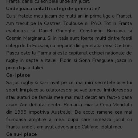
Franta, dar si cu echipele unde am jucat.
Unde joaca ceilalti colegi de generatie?
Eu si fratele meu jucam de multi ani in prima liga a Frantei.
Am trecut pe la Castres, Toulouse si PAO. Tot in Franta
evolueaza si Daniel Gheoghe, Constantin Buruiana si
Cosmin Marginanu. Si in Italia sunt foarte multi dintre fostii
colegi de la Focsani, nu neparat din generatia mea. Costinel
Pascu este la Parma si este capitanul echipei nationale de
rugby in sapte a Italiei. Florin si Sorin Frangulea joaca in
prima liga a Italiei.
Ce-i place
Sa joc rugby si sa-i invat pe cei mai mici secretele acestui
sport. Imi place sa calatoresc si sa vad lumea. Imi doresc sa
stau alaturi de familia mea mai mult decat am faut-o pana
acum. Am debutat pentru Romania chiar la Cupa Mondiala
din 1999 impotriva Australiei. De acolo ramane cea mai
frumoasa amintire a mea, dupa care urmeaza jocul cu
Franta, unde l-am avut adversar pe Califano, idolul meu.
Ce nu-i place