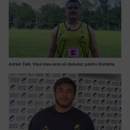
RugbyTV