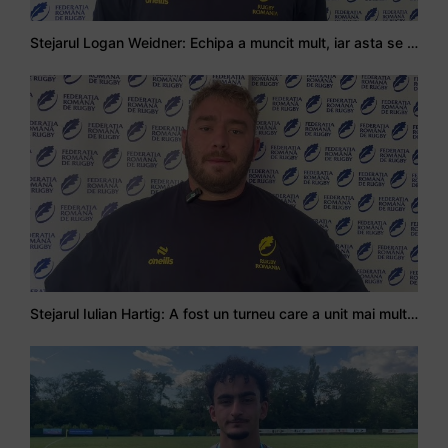
Adrian Țală: Visul meu este să debutez pentru România
Stejarul Logan Weidner: Echipa a muncit mult, iar asta se va vedea în meciurile de la Nations Cup