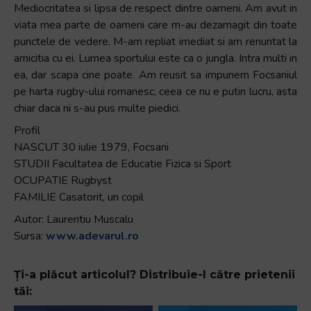
Mediocritatea si lipsa de respect dintre oameni. Am avut in
viata mea parte de oameni care m-au dezamagit din toate
punctele de vedere. M-am repliat imediat si am renuntat la
amicitia cu ei. Lumea sportului este ca o jungla. Intra multi in
ea, dar scapa cine poate. Am reusit sa impunem Focsaniul
pe harta rugby-ului romanesc, ceea ce nu e putin lucru, asta
chiar daca ni s-au pus multe piedici.
Profil
NASCUT 30 iulie 1979, Focsani
STUDII Facultatea de Educatie Fizica si Sport
OCUPATIE Rugbyst
FAMILIE Casatorit, un copil
Autor: Laurentiu Muscalu
Sursa:
www.adevarul.ro
Ți-a plăcut articolul? Distribuie-l către prietenii
tăi: