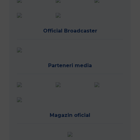
Vreau să joc rugby
Parteneri