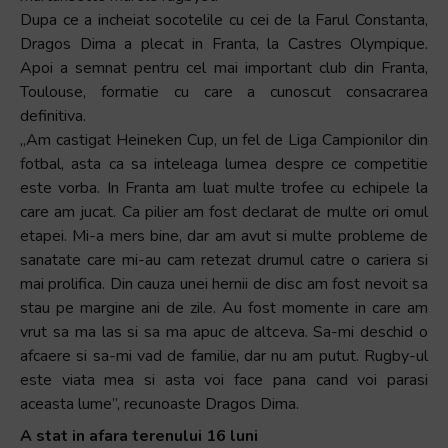
Dupa ce a incheiat socotelile cu cei de la Farul Constanta,
Dragos Dima a plecat in Franta, la Castres Olympique.
Apoi a semnat pentru cel mai important club din Franta,
Toulouse, formatie cu care a cunoscut consacrarea
definitiva.
„Am castigat Heineken Cup, un fel de Liga Campionilor din
fotbal, asta ca sa inteleaga lumea despre ce competitie
este vorba. In Franta am luat multe trofee cu echipele la
care am jucat. Ca pilier am fost declarat de multe ori omul
etapei. Mi-a mers bine, dar am avut si multe probleme de
sanatate care mi-au cam retezat drumul catre o cariera si
mai prolifica. Din cauza unei hernii de disc am fost nevoit sa
stau pe margine ani de zile. Au fost momente in care am
vrut sa ma las si sa ma apuc de altceva. Sa-mi deschid o
afcaere si sa-mi vad de familie, dar nu am putut. Rugby-ul
este viata mea si asta voi face pana cand voi parasi
aceasta lume”, recunoaste Dragos Dima.
A stat in afara terenului 16 luni