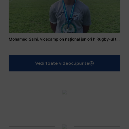
Stejarul Iulian Hartig: A fost un turneu care a unit mai mult echipa