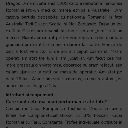
Dragos Dima nu uita anul 1999 cand a debutat in nationala
Romaniei intr-un meci cu marea echipa a Australiei. „Am
cateva partide deosebite cu nationala Romaniei, in fata
Australiei,Tarii Galilor, Scotiei si Noii Zeelande. Dupa un joc
cu Tara Galilor am revenit la club si m-am „rupt”. Intr-un
meci cu Biarritz am intrat pe teren in repriza a doua, iar la o
gramada am simtit o imensa durere la spate. Hernie de
disc a fost verdictul si de aici a inceput cosmarul. M-am
operat, am stat trei luni si am jucat iar. Am facut cea mai
mare greseala din viata mea, deoarece nu eram refacut, asa
ca am ajuns iar la cutit pe masa de operatie. Am stat pe
bara 16 luni. Atunci am vrut sa ma las, nu mai rezistam”, isi
aduce amine Dragos Dima.
Intrebari si raspunsuri
Care sunt cele mai mari performante ale tale?
Campion in Cupa Europei cu Toulouse. Medalii in fazele
finale ale CampionatuluiNational cu LPS Focsani. Cupa
Romaniei cu Farul Constanta. Trofee individuale obtinute in