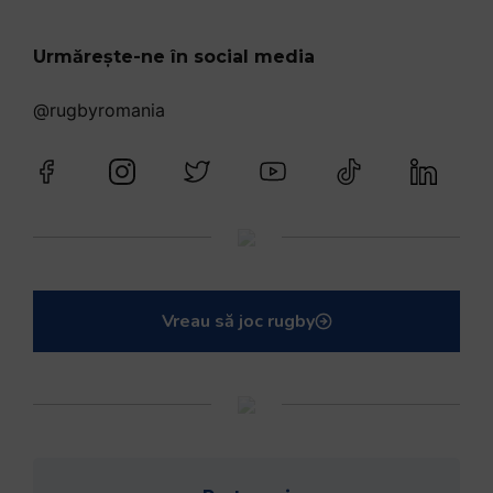
Mohamed Salhi, vicecampion național juniori I: Rugby-ul te învață să accepți și înfrângerile
Vezi toate videoclipurile