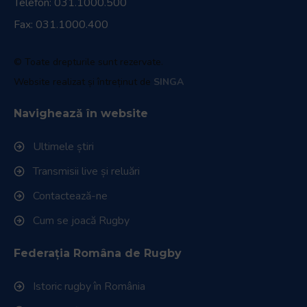
Telefon:
031.1000.500
Fax: 031.1000.400
© Toate drepturile sunt rezervate.
Website realizat și întreținut de
SINGA
Navighează în website
Ultimele știri
Transmisii live și reluări
Contactează-ne
Cum se joacă Rugby
Federația Româna de Rugby
Istoric rugby în România