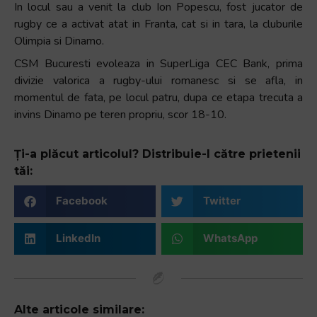
In locul sau a venit la club Ion Popescu, fost jucator de
+
rugby ce a activat atat in Franta, cat si in tara, la cluburile
/".
Olimpia si Dinamo.
This
CSM Bucuresti evoleaza in SuperLiga CEC Bank, prima
shortcut
divizie valorica a rugby-ului romanesc si se afla, in
activates
momentul de fata, pe locul patru, dupa ce etapa trecuta a
the
invins Dinamo pe teren propriu, scor 18-10.
screen
reader
to
Ți-a plăcut articolul? Distribuie-l către prietenii
help
tăi:
you
navigate
Facebook
Twitter
and
interact
LinkedIn
WhatsApp
with
the
content.
Alte articole similare: