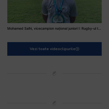
Mohamed Salhi, vicecampion național juniori I: Rugby-ul te învață să accepți și înfrângerile
Vezi toate videoclipurile