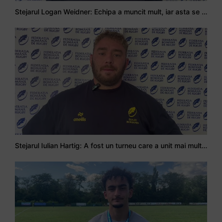
Stejarul Logan Weidner: Echipa a muncit mult, iar asta se va vedea în meciurile de la Nations Cup
Stejarul Iulian Hartig: A fost un turneu care a unit mai mult echipa