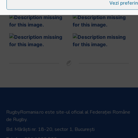
Vezi preferin
Link-uri utile
RugbyRomania.ro
este site-ul oficial al Federației Române
de Rugby.
Bd. Mărăști nr. 18-20, sector 1, București