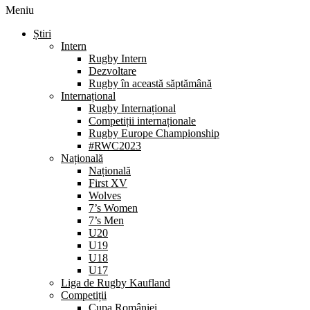
Meniu
Știri
Intern
Rugby Intern
Dezvoltare
Rugby în această săptămână
Internațional
Rugby Internațional
Competiții internaționale
Rugby Europe Championship
#RWC2023
Națională
Națională
First XV
Wolves
7’s Women
7’s Men
U20
U19
U18
U17
Liga de Rugby Kaufland
Competiții
Cupa României