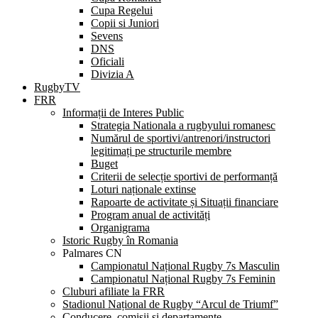
Cupa Regelui
Copii si Juniori
Sevens
DNS
Oficiali
Divizia A
RugbyTV
FRR
Informații de Interes Public
Strategia Nationala a rugbyului romanesc
Numărul de sportivi/antrenori/instructori
legitimați pe structurile membre
Buget
Criterii de selecție sportivi de performanță
Loturi naționale extinse
Rapoarte de activitate și Situații financiare
Program anual de activități
Organigrama
Istoric Rugby în Romania
Palmares CN
Campionatul Național Rugby 7s Masculin
Campionatul Național Rugby 7s Feminin
Cluburi afiliate la FRR
Stadionul Național de Rugby “Arcul de Triumf”
Conducere, comisii și departamente