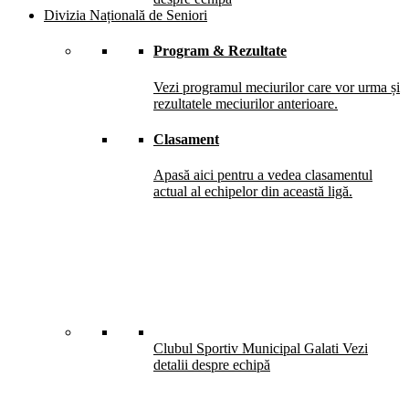
Divizia Națională de Seniori
Program & Rezultate
Vezi programul meciurilor care vor urma și
rezultatele meciurilor anterioare.
Clasament
Apasă aici pentru a vedea clasamentul
actual al echipelor din această ligă.
Clubul Sportiv Municipal Galati
Vezi
detalii despre echipă