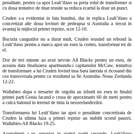
penalitate, pentru ca apoi Leali’ifano sa preia rolul de transformer si
cu doua tentative de tinat reusite sa reduca ecartul la doar un punct.
Cruden s-a evidentiat in fata butultui, dar in replica Leali’ifano a
concretizat alte doua lovituri de pedeapsa si Australia a trecut in
avantaj la mijlocul primei reprize, scor 12-10.
Bucuria cangurilor nu a durat mult, Cruden reusind un rebond la
Leali’ifano pentru a marca apoi un eseu la centru, transformat tot de
el.
Dor de trei minute au avut nevoie All Blacks pentru un eseu, de
aceasta data finalizarea apartinandu-i capitanului McCaw, tentativa
de transformare a lui Cruden lovind insa bara laterala si ricosand din
cea transversala pentru ca rezultatul sa fie Australia- Noua Zeelanda
12-22.
Wallabies dupa o tresarire de orgoliu au izbutit un eseu in finalul
primei parti Genia facand o crusa de aproximativ 60 de metri pentru
a culca balonul in terenul de tinta la neozeelandezilor.
Transformarea lui Leali’ifano iar apoi o penalitate concretizata de
Cruden la ultima faza a primei reprize au stabilit scorul pauzei,
Wallabies-All Blacks 19-25.
Australienii s-au apropiat in startul partii secunde, Leali’ifano