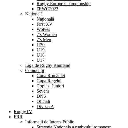
Rugby Europe Championship
#RWC2023
Națională
Națională
First XV
Wolves
7’s Women
7’s Men
U20
U19
U18
U17
Liga de Rugby Kaufland
Competiții
Cupa României
Cupa Regelui
Copii si Juniori
Sevens
DNS
Oficiali
Divizia A
RugbyTV
FRR
Informații de Interes Public
Strategia Nationala a rugbyului romanesc