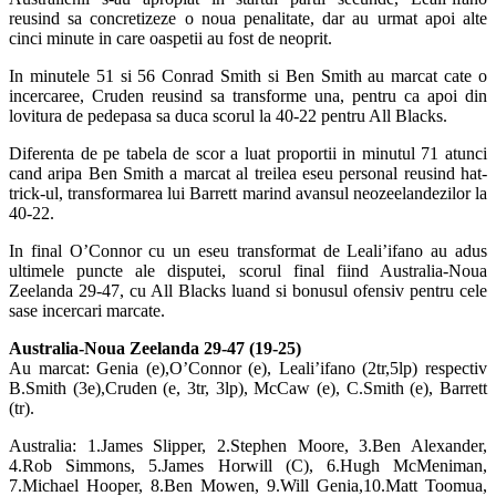
reusind sa concretizeze o noua penalitate, dar au urmat apoi alte
cinci minute in care oaspetii au fost de neoprit.
In minutele 51 si 56 Conrad Smith si Ben Smith au marcat cate o
incercaree, Cruden reusind sa transforme una, pentru ca apoi din
lovitura de pedepasa sa duca scorul la 40-22 pentru All Blacks.
Diferenta de pe tabela de scor a luat proportii in minutul 71 atunci
cand aripa Ben Smith a marcat al treilea eseu personal reusind hat-
trick-ul, transformarea lui Barrett marind avansul neozeelandezilor la
40-22.
In final O’Connor cu un eseu transformat de Leali’ifano au adus
ultimele puncte ale disputei, scorul final fiind Australia-Noua
Zeelanda 29-47, cu All Blacks luand si bonusul ofensiv pentru cele
sase incercari marcate.
Australia-Noua Zeelanda 29-47 (19-25)
Au marcat: Genia (e),O’Connor (e), Leali’ifano (2tr,5lp) respectiv
B.Smith (3e),Cruden (e, 3tr, 3lp), McCaw (e), C.Smith (e), Barrett
(tr).
Australia: 1.James Slipper, 2.Stephen Moore, 3.Ben Alexander,
4.Rob Simmons, 5.James Horwill (C), 6.Hugh McMeniman,
7.Michael Hooper, 8.Ben Mowen, 9.Will Genia,10.Matt Toomua,