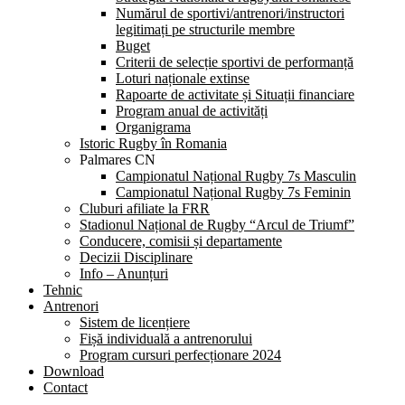
Numărul de sportivi/antrenori/instructori
legitimați pe structurile membre
Buget
Criterii de selecție sportivi de performanță
Loturi naționale extinse
Rapoarte de activitate și Situații financiare
Program anual de activități
Organigrama
Istoric Rugby în Romania
Palmares CN
Campionatul Național Rugby 7s Masculin
Campionatul Național Rugby 7s Feminin
Cluburi afiliate la FRR
Stadionul Național de Rugby “Arcul de Triumf”
Conducere, comisii și departamente
Decizii Disciplinare
Info – Anunțuri
Tehnic
Antrenori
Sistem de licențiere
Fișă individuală a antrenorului
Program cursuri perfecționare 2024
Download
Contact