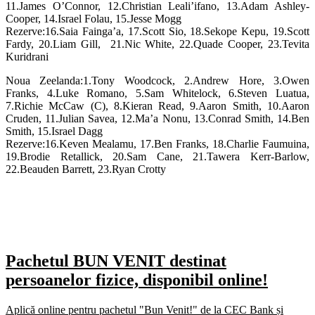
11.James O’Connor, 12.Christian Leali’ifano, 13.Adam Ashley-
Cooper, 14.Israel Folau, 15.Jesse Mogg
Rezerve:16.Saia Fainga’a, 17.Scott Sio, 18.Sekope Kepu, 19.Scott
Fardy, 20.Liam Gill, 21.Nic White, 22.Quade Cooper, 23.Tevita
Kuridrani
Noua Zeelanda:1.Tony Woodcock, 2.Andrew Hore, 3.Owen
Franks, 4.Luke Romano, 5.Sam Whitelock, 6.Steven Luatua,
7.Richie McCaw (C), 8.Kieran Read, 9.Aaron Smith, 10.Aaron
Cruden, 11.Julian Savea, 12.Ma’a Nonu, 13.Conrad Smith, 14.Ben
Smith, 15.Israel Dagg
Rezerve:16.Keven Mealamu, 17.Ben Franks, 18.Charlie Faumuina,
19.Brodie Retallick, 20.Sam Cane, 21.Tawera Kerr-Barlow,
22.Beauden Barrett, 23.Ryan Crotty
Pachetul BUN VENIT destinat
persoanelor fizice, disponibil online!
Aplică online pentru pachetul "Bun Venit!" de la CEC Bank și