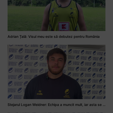
Adrian Țală: Visul meu este să debutez pentru România
Stejarul Logan Weidner: Echipa a muncit mult, iar asta se va vedea în meciurile de la Nations Cup