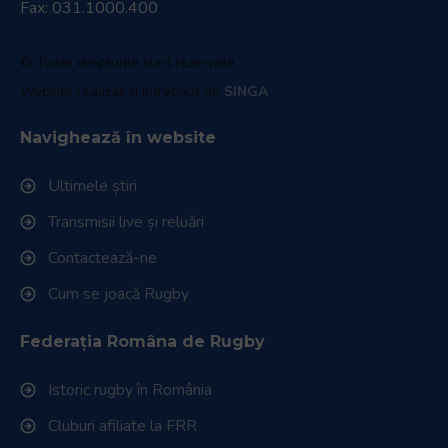
Fax: 031.1000.400
© Toate drepturile sunt rezervate.
Website realizat și întreținut de
SINGA
Navighează în website
Ultimele știri
Transmisii live și reluări
Contactează-ne
Cum se joacă Rugby
Federația Româna de Rugby
Istoric rugby în România
Cluburi afiliate la FRR