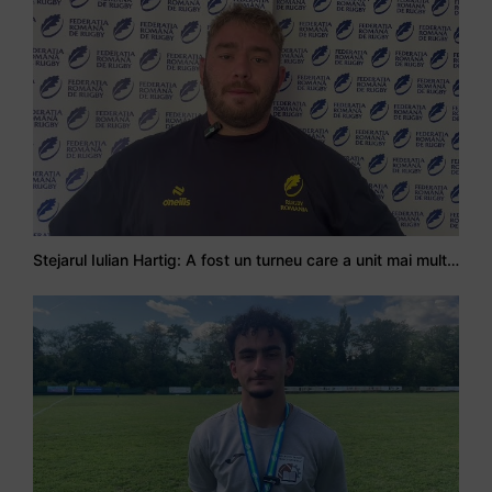
Stejarul Iulian Hartig: A fost un turneu care a unit mai mult echipa