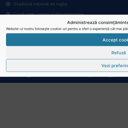
Stadionul național de rugby
Conducere, comisii și departamente
Administrează consimțăminte
Info - Anunțuri
Website-ul nostru folosește cookie-uri pentru a oferi o experiență cât mai plă
Link-uri utile
Accept cook
Download
Refuză
Politica de utilizare cookies
Vezi preferin