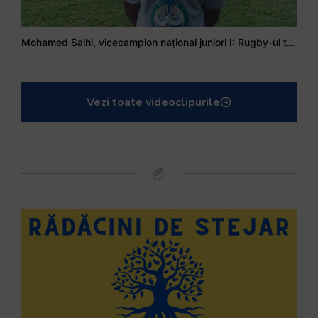
Mohamed Salhi, vicecampion național juniori I: Rugby-ul te învață să accepți și înfrângerile
Vezi toate videoclipurile