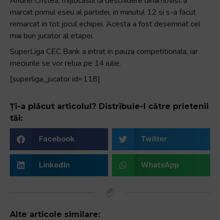
Andrei Cristea, mijlocasul la deschidere dinamovist a
marcat primul eseu al partidei, in minutul 12 si s-a facut
remarcat in tot jocul echipei. Acesta a fost desemnat cel
mai bun jucator al etapei.
SuperLiga CEC Bank a intrat in pauza competitionala, iar
meciurile se vor relua pe 14 iulie.
[superliga_jucator id=118]
Ți-a plăcut articolul? Distribuie-l către prietenii
tăi:
Facebook
Twitter
LinkedIn
WhatsApp
Alte articole similare: