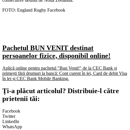
consecutive detinut de Noua Zeelanda.
FOTO: England Rugby Facebook
Pachetul BUN VENIT destinat
persoanelor fizice, disponibil online!
Aplică online pentru pachetul "Bun Venit!" de la CEC Bank și
primești fără drumuri la bancă: Cont curent în lei, Card de debit Visa
în lei și CEC Bank Mobile Banking.​
Ți-a plăcut articolul? Distribuie-l către
prietenii tăi:
Facebook
Twitter
LinkedIn
WhatsApp