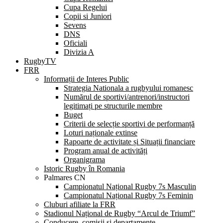
Cupa Regelui
Copii si Juniori
Sevens
DNS
Oficiali
Divizia A
RugbyTV
FRR
Informații de Interes Public
Strategia Nationala a rugbyului romanesc
Numărul de sportivi/antrenori/instructori
legitimați pe structurile membre
Buget
Criterii de selecție sportivi de performanță
Loturi naționale extinse
Rapoarte de activitate și Situații financiare
Program anual de activități
Organigrama
Istoric Rugby în Romania
Palmares CN
Campionatul Național Rugby 7s Masculin
Campionatul Național Rugby 7s Feminin
Cluburi afiliate la FRR
Stadionul Național de Rugby “Arcul de Triumf”
Conducere, comisii și departamente