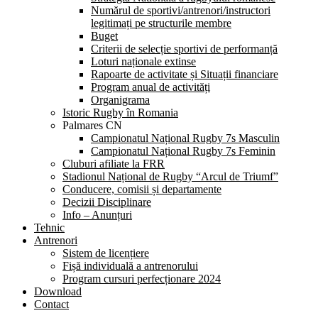
Numărul de sportivi/antrenori/instructori
legitimați pe structurile membre
Buget
Criterii de selecție sportivi de performanță
Loturi naționale extinse
Rapoarte de activitate și Situații financiare
Program anual de activități
Organigrama
Istoric Rugby în Romania
Palmares CN
Campionatul Național Rugby 7s Masculin
Campionatul Național Rugby 7s Feminin
Cluburi afiliate la FRR
Stadionul Național de Rugby “Arcul de Triumf”
Conducere, comisii și departamente
Decizii Disciplinare
Info – Anunțuri
Tehnic
Antrenori
Sistem de licențiere
Fișă individuală a antrenorului
Program cursuri perfecționare 2024
Download
Contact