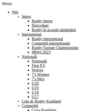
Meniu
Știri
Intern
Rugby Intern
Dezvoltare
Rugby în această săptămână
Internațional
Rugby Internațional
Competiții internaționale
Rugby Europe Championship
#RWC2023
Națională
Națională
First XV
Wolves
7’s Women
7’s Men
U20
U19
U18
U17
Liga de Rugby Kaufland
Competiții
Cupa României