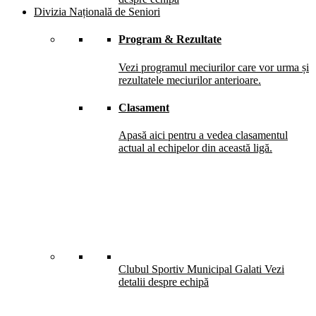
Divizia Națională de Seniori
Program & Rezultate
Vezi programul meciurilor care vor urma și
rezultatele meciurilor anterioare.
Clasament
Apasă aici pentru a vedea clasamentul
actual al echipelor din această ligă.
Clubul Sportiv Municipal Galati
Vezi
detalii despre echipă