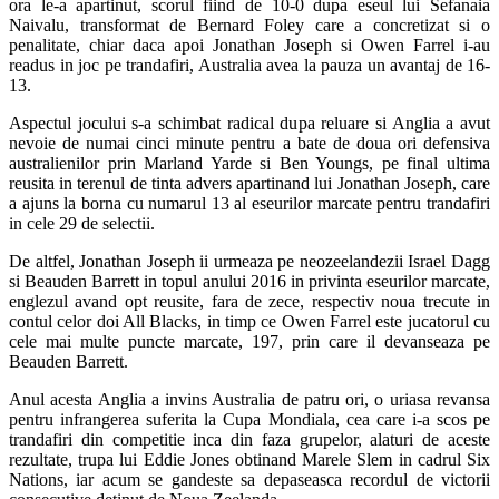
ora le-a apartinut, scorul fiind de 10-0 dupa eseul lui Sefanaia
Naivalu, transformat de Bernard Foley care a concretizat si o
penalitate, chiar daca apoi Jonathan Joseph si Owen Farrel i-au
readus in joc pe trandafiri, Australia avea la pauza un avantaj de 16-
13.
Aspectul jocului s-a schimbat radical dupa reluare si Anglia a avut
nevoie de numai cinci minute pentru a bate de doua ori defensiva
australienilor prin Marland Yarde si Ben Youngs, pe final ultima
reusita in terenul de tinta advers apartinand lui Jonathan Joseph, care
a ajuns la borna cu numarul 13 al eseurilor marcate pentru trandafiri
in cele 29 de selectii.
De altfel, Jonathan Joseph ii urmeaza pe neozeelandezii Israel Dagg
si Beauden Barrett in topul anului 2016 in privinta eseurilor marcate,
englezul avand opt reusite, fara de zece, respectiv noua trecute in
contul celor doi All Blacks, in timp ce Owen Farrel este jucatorul cu
cele mai multe puncte marcate, 197, prin care il devanseaza pe
Beauden Barrett.
Anul acesta Anglia a invins Australia de patru ori, o uriasa revansa
pentru infrangerea suferita la Cupa Mondiala, cea care i-a scos pe
trandafiri din competitie inca din faza grupelor, alaturi de aceste
rezultate, trupa lui Eddie Jones obtinand Marele Slem in cadrul Six
Nations, iar acum se gandeste sa depaseasca recordul de victorii