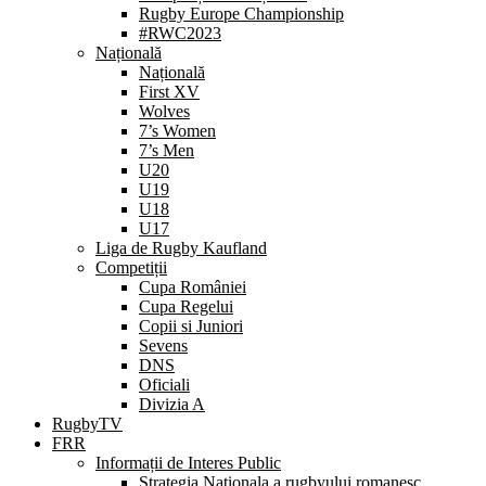
Rugby Europe Championship
#RWC2023
Națională
Națională
First XV
Wolves
7’s Women
7’s Men
U20
U19
U18
U17
Liga de Rugby Kaufland
Competiții
Cupa României
Cupa Regelui
Copii si Juniori
Sevens
DNS
Oficiali
Divizia A
RugbyTV
FRR
Informații de Interes Public
Strategia Nationala a rugbyului romanesc