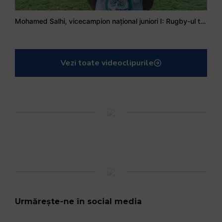
Mohamed Salhi, vicecampion național juniori I: Rugby-ul te învață să accepți și înfrângerile
Vezi toate videoclipurile
Urmărește-ne în social media