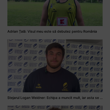
Adrian Țală: Visul meu este să debutez pentru România
Stejarul Logan Weidner: Echipa a muncit mult, iar asta se va vedea în meciurile de la Nations Cup