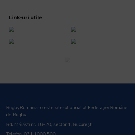
Link-uri utile
RugbyRomania.ro
este site-ul oficial al Federației Române
de Rugby.
Bd. Mărăști nr. 18-20, sector 1, București
Telefon:
031.1000.500