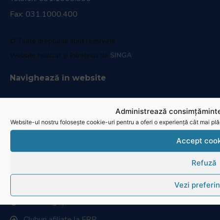
Fax: 031.1000.400
© Toate drepturile sunt rezervate.
Website realizat și întreținut de
SINGA
Navighează în website
Ultimele știri
Administrează consimțăminte
Transmisii live și reluări
Website-ul nostru folosește cookie-uri pentru a oferi o experiență cât mai plă
Contactează-ne
Accept cook
Cum se joacă Rugby
Refuză
Federația Româna de Rugby
Vezi preferin
Istoric rugby în România
Cluburi afiliate la FRR