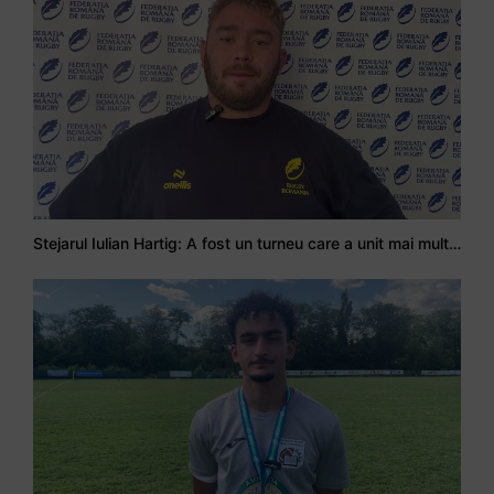
Stejarul Iulian Hartig: A fost un turneu care a unit mai mult echipa