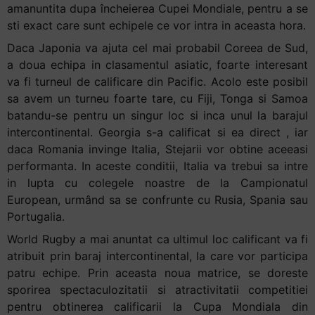
amanuntita dupa încheierea Cupei Mondiale, pentru a se
sti exact care sunt echipele ce vor intra in aceasta hora.
Daca Japonia va ajuta cel mai probabil Coreea de Sud,
a doua echipa in clasamentul asiatic, foarte interesant
va fi turneul de calificare din Pacific. Acolo este posibil
sa avem un turneu foarte tare, cu Fiji, Tonga si Samoa
batandu-se pentru un singur loc si inca unul la barajul
intercontinental. Georgia s-a calificat si ea direct , iar
daca Romania invinge Italia, Stejarii vor obtine aceeasi
performanta. In aceste conditii, Italia va trebui sa intre
in lupta cu colegele noastre de la Campionatul
European, urmând sa se confrunte cu Rusia, Spania sau
Portugalia.
World Rugby a mai anuntat ca ultimul loc calificant va fi
atribuit prin baraj intercontinental, la care vor participa
patru echipe. Prin aceasta noua matrice, se doreste
sporirea spectaculozitatii si atractivitatii competitiei
pentru obtinerea calificarii la Cupa Mondiala din