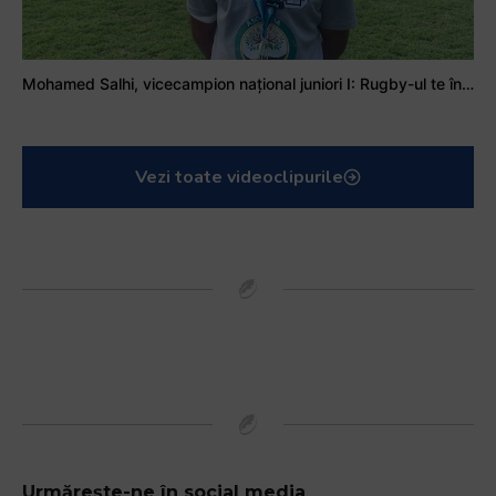
Mohamed Salhi, vicecampion național juniori I: Rugby-ul te învață să accepți și înfrângerile
Vezi toate videoclipurile
Urmărește-ne în social media