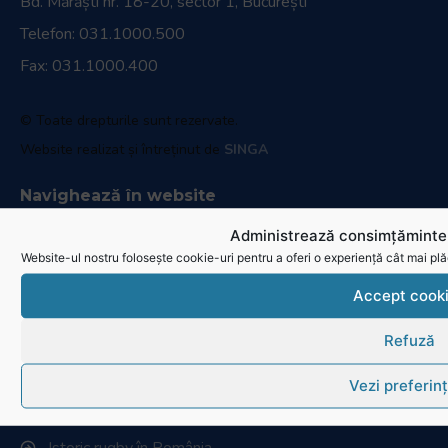
Bd. Mărăști nr. 18-20, sector 1, București
Telefon:
031.1000.500
Fax: 031.1000.400
© Toate drepturile sunt rezervate.
Website realizat și întreținut de
SINGA
Navighează în website
Administrează consimțămintel
Ultimele știri
Website-ul nostru folosește cookie-uri pentru a oferi o experiență cât mai plă
Transmisii live și reluări
Accept cook
Contactează-ne
Refuză
Cum se joacă Rugby
Vezi preferin
Federația Româna de Rugby
Istoric rugby în România