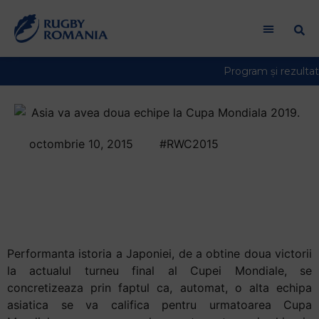
Welcome
to
All
in
One
Accessibility
screen
reader.
octombrie 10, 2015
#RWC2015
To
Asia va avea doua
start
the
echipe la Cupa
All
Mondiala 2019
in
One
Accessibility
Performanta istoria a Japoniei, de a obtine doua victorii
screen
la actualul turneu final al Cupei Mondiale, se
reader,
concretizeaza prin faptul ca, automat, o alta echipa
press
asiatica se va califica pentru urmatoarea Cupa
"Ctrl