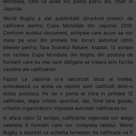
Mondiala, care va avea loc peste patru ani, chiar in
+
Japonia.
/".
World Rugby a dat publicitatii structura proiect de
This
calificare pentru Cupa Mondiala din Japonia 2019.
shortcut
Conform acestui document, echipele care acum se vor
activates
clasa pe unul din primele trei locuri, automat obtin
the
biletele pentru Tara Soarelui Rasare. Asadar, 12 echipe
screen
vor incheia Cupa Mondiala din Anglia, din postura de
reader
formatii care nu mai sunt obligate sa treaca prin furcile
to
caudine ale calificarilor.
help
you
Faptul ca Japonia si-a securizat locul al treilea,
navigate
echivaleaza cu acela ca niponii sunt calificati dintr-o
and
dubla ipostaza. Pe de o parte ei intra in primele 12
interact
calificate, dupa criterii sportive, dar, fiind tara gazda,
with
criteriul organizatoric impunea automat calificarea lor.
the
In afara celor 12 echipe, calificarile regionale vor alege
content.
celelalte 8 formatii care vor completa tabelul. World
Rugby a anuntat ca schema turneelor de calificare va fi