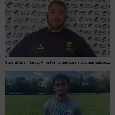
Stejarul Iulian Hartig: A fost un turneu care a unit mai mult echipa