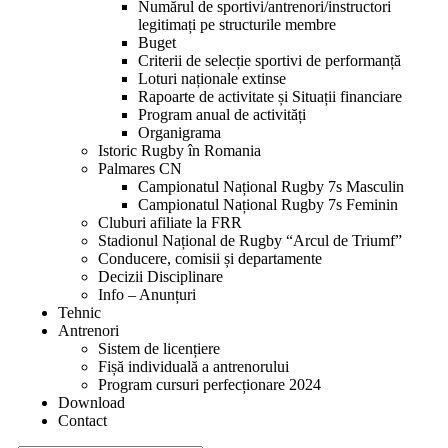
Numărul de sportivi/antrenori/instructori
legitimați pe structurile membre
Buget
Criterii de selecție sportivi de performanță
Loturi naționale extinse
Rapoarte de activitate și Situații financiare
Program anual de activități
Organigrama
Istoric Rugby în Romania
Palmares CN
Campionatul Național Rugby 7s Masculin
Campionatul Național Rugby 7s Feminin
Cluburi afiliate la FRR
Stadionul Național de Rugby “Arcul de Triumf”
Conducere, comisii și departamente
Decizii Disciplinare
Info – Anunțuri
Tehnic
Antrenori
Sistem de licențiere
Fișă individuală a antrenorului
Program cursuri perfecționare 2024
Download
Contact