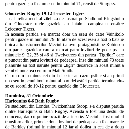
pentru gazde, a fost un eseu in minutul 71, reusit de Sturgess.
Gloucester Rugby 19-12 Leicester Tigers
Iar al treilea meci al zilei s-a desfasurat pe Stadionul Kingsholm
din Glucester unde gazdele au intalnit campioana en-titre
Leicester Tigers.
In aceasta partida s-a marcat doar un eseu de catre Vainikolo
pentru gazde in minutul 79. In afara de acest eseu a fost o batalie
tipica a transformerilor. Meciul i-a avut protagonisti pe Robinson
din partea gazdelor care a marcat patru lovituri de pedeapsa in
minutele 9, 22, 35 si 46 si Twelvetrees din partea „Tigrilor” care
a punctat din patru lovituri de pedeapsa. Insa din minutul 73 toate
planurile au fost naruite pentru „tigri” deoarece in acest minut a
venit eliminarea centrului Matt Smith.
Cu un om in minus cei din Leicester au cazut psihic si au primit
un eseu in penultimul minut al partidei astfel partida terminandu-
se cu scorul de 19-12 pentru gazdele din Gloucester.
Duminica, 31 Octombrie
Harlequins 6-6 Bath Rugby
Pe stadionul din Londra, Twickenham Stoop, s-a disputat partida
dintre Harlequins si Bath Rugby. Aceasta a fost una destul de
crancena, dar cu putine ocazii de a inscrie. Meciul a fost unul al
transformarilor, primele doua lovituri de pedeapsa au fost marcate
de Barkley (primul in minutul 12 iar al doilea in cea de a doua