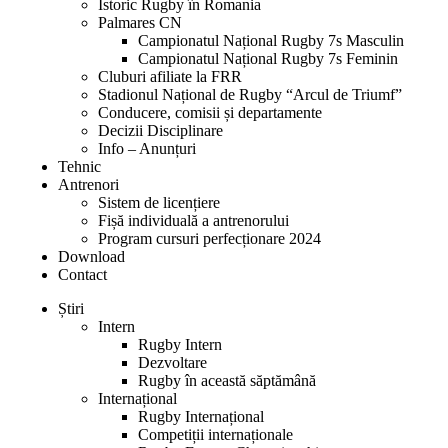
Istoric Rugby în Romania
Palmares CN
Campionatul Național Rugby 7s Masculin
Campionatul Național Rugby 7s Feminin
Cluburi afiliate la FRR
Stadionul Național de Rugby “Arcul de Triumf”
Conducere, comisii și departamente
Decizii Disciplinare
Info – Anunțuri
Tehnic
Antrenori
Sistem de licențiere
Fișă individuală a antrenorului
Program cursuri perfecționare 2024
Download
Contact
Știri
Intern
Rugby Intern
Dezvoltare
Rugby în această săptămână
Internațional
Rugby Internațional
Competiții internaționale