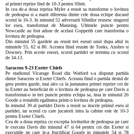
al primei reprize find de 10-3 pentru Sfinti.
In cea de-a doua repriza Myler a reusit sa transforme o lovitura
de pedeapsa si a marit diferenta dintre cele doua echipe ducand
scorul la 16-3. In minutul 52 adversarii Sfintilor reusesc singurul
lor eseu, transformat de Manning. Ultimele puncte pentru
Newcastle au fost aduse de acelasi Gopperth care transforma o
lovitura de pedeapsa.
Din minutul 55 gazdele au reusit trei eseuri unul dupa altul in
minutele 55, 62 si 80. Acestea fiind reusite de Tonks, Ansbro si
Downey. Prin aceste eseuri, scorul partidei se termina cu scorul
de 34-13.
Saracens 9-23 Exeter Chiefs
Pe stadionul Vicarage Road din Watford s-a disputat partida
dintre Saracens si Exeter Chiefs. Aceasta fiind o partida destul de
grea pentru gazde, mai ales ca la jumatatea primei reprize cei de
la Exeter au beneficiat de o lovitura de pedeapsa pe care Davis a
transformat-o in trei puncte pentru echipa sa, insa in minutul 26
Goode a restabilit egalitatea printr-o lovitura de pedeapsa.
In minutul 39 al partidei Davis a reusit sa inscrie primul eseu al
partidei, iar scorul cu care jucatorii intra la cabine este de 10-3
pentru Exeter Chiefs.
Cea de a doua repriza cu exceptia loviturilor de pedeapsa pe care
le executa Davis din minutul 47 si 64 pentru cei din Exeter si
executiile pe care le-a fructificat Goode in minutele 54 si 78