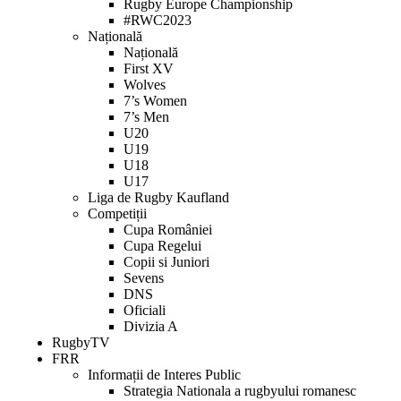
Rugby Europe Championship
#RWC2023
Națională
Națională
First XV
Wolves
7’s Women
7’s Men
U20
U19
U18
U17
Liga de Rugby Kaufland
Competiții
Cupa României
Cupa Regelui
Copii si Juniori
Sevens
DNS
Oficiali
Divizia A
RugbyTV
FRR
Informații de Interes Public
Strategia Nationala a rugbyului romanesc