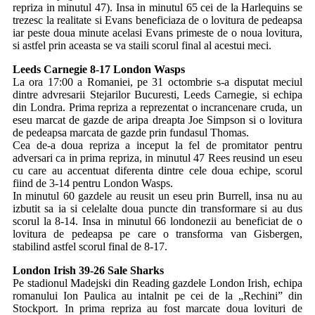
repriza in minutul 47). Insa in minutul 65 cei de la Harlequins se
trezesc la realitate si Evans beneficiaza de o lovitura de pedeapsa
iar peste doua minute acelasi Evans primeste de o noua lovitura,
si astfel prin aceasta se va staili scorul final al acestui meci.
Leeds Carnegie 8-17 London Wasps
La ora 17:00 a Romaniei, pe 31 octombrie s-a disputat meciul
dintre advresarii Stejarilor Bucuresti, Leeds Carnegie, si echipa
din Londra. Prima repriza a reprezentat o incrancenare cruda, un
eseu marcat de gazde de aripa dreapta Joe Simpson si o lovitura
de pedeapsa marcata de gazde prin fundasul Thomas.
Cea de-a doua repriza a inceput la fel de promitator pentru
adversari ca in prima repriza, in minutul 47 Rees reusind un eseu
cu care au accentuat diferenta dintre cele doua echipe, scorul
fiind de 3-14 pentru London Wasps.
In minutul 60 gazdele au reusit un eseu prin Burrell, insa nu au
izbutit sa ia si celelalte doua puncte din transformare si au dus
scorul la 8-14. Insa in minutul 66 londonezii au beneficiat de o
lovitura de pedeapsa pe care o transforma van Gisbergen,
stabilind astfel scorul final de 8-17.
London Irish 39-26 Sale Sharks
Pe stadionul Madejski din Reading gazdele London Irish, echipa
romanului Ion Paulica au intalnit pe cei de la „Rechini” din
Stockport. In prima repriza au fost marcate doua lovituri de