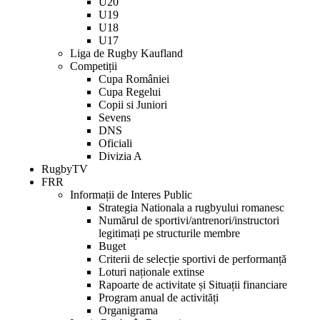
U20
comandă
U19
rapidă
U18
activează
U17
cititorul
Liga de Rugby Kaufland
de
Competiții
ecran
Cupa României
pentru
Cupa Regelui
a
Copii si Juniori
vă
Sevens
ajuta
DNS
să
Oficiali
navigați
Divizia A
și
RugbyTV
să
FRR
interacționați
Informații de Interes Public
cu
Strategia Nationala a rugbyului romanesc
conținutul.
Numărul de sportivi/antrenori/instructori
legitimați pe structurile membre
Buget
Criterii de selecție sportivi de performanță
Loturi naționale extinse
Rapoarte de activitate și Situații financiare
Program anual de activități
Organigrama