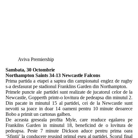
Aviva Premiership
Sambata, 30 Octombrie
Northampton Saints 34-13 Newcastle Falcons
Prima partida a etapei a saptea din campionatul englez de rugby
s-a desfasurat pe stadionul Franklins Garden din Northampton.
Primele puncte ale partidei sunt realizate de jucatorul celor de la
Newcastle, Gopperth printr-o lovitura de pedeapsa din minutul 2.
Din pacate in minutul 15 al partidei, cei de la Newcastle sunt
nevoiti sa joace in doar 14 oameni pentru 10 minute deoarece
Bobo a primit un cartonas galben.
De aceasta greseala profita Myle, care readuce egalarea pe
Frankilns Garden in minutul 18, beneficind de o lovitura de
pedeapsa. Peste 7 minute Dickson aduce pentru prima oara
‘Sfintii’ la conducere reusind primul eseu al partidei. Scorul final