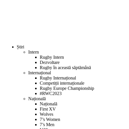
Bun
venit
la
cititorul
de
ecran
All
in
One
Știri
Accessibility
Intern
Pentru
Rugby Intern
a
Dezvoltare
porni
Rugby în această săptămână
cititorul
Internațional
de
Rugby Internațional
ecran
Competiții internaționale
All
Rugby Europe Championship
in
#RWC2023
One
Națională
Accessibility,
Națională
apăsați
First XV
„Ctrl
Wolves
+
7’s Women
/”
7’s Men
Această