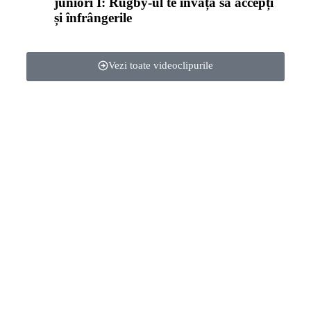
juniori I: Rugby-ul te învață să accepți
și înfrângerile
Vezi toate videoclipurile