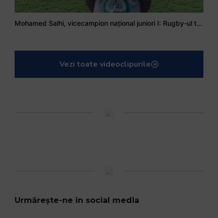
Mohamed Salhi, vicecampion național juniori I: Rugby-ul te învață să accepți și înfrângerile
Vezi toate videoclipurile
Urmărește-ne în social media