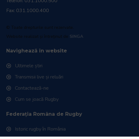
Telefon:
031.1000.500
Fax: 031.1000.400
© Toate drepturile sunt rezervate.
Website realizat și întreținut de
SINGA
Navighează în website
Ultimele știri
Transmisii live și reluări
Contactează-ne
Cum se joacă Rugby
Federația Româna de Rugby
Istoric rugby în România