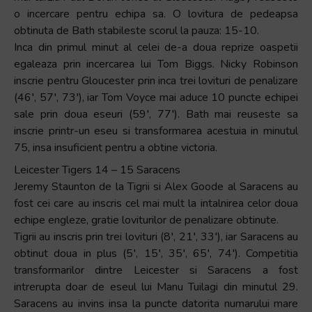
o incercare pentru echipa sa. O lovitura de pedeapsa
obtinuta de Bath stabileste scorul la pauza: 15-10.
Inca din primul minut al celei de-a doua reprize oaspetii
egaleaza prin incercarea lui Tom Biggs. Nicky Robinson
inscrie pentru Gloucester prin inca trei lovituri de penalizare
(46′, 57′, 73′), iar Tom Voyce mai aduce 10 puncte echipei
sale prin doua eseuri (59′, 77′). Bath mai reuseste sa
inscrie printr-un eseu si transformarea acestuia in minutul
75, insa insuficient pentru a obtine victoria.
Leicester Tigers 14 – 15 Saracens
Jeremy Staunton de la Tigrii si Alex Goode al Saracens au
fost cei care au inscris cel mai mult la intalnirea celor doua
echipe engleze, gratie loviturilor de penalizare obtinute.
Tigrii au inscris prin trei lovituri (8′, 21′, 33′), iar Saracens au
obtinut doua in plus (5′, 15′, 35′, 65′, 74′). Competitia
transformarilor dintre Leicester si Saracens a fost
intrerupta doar de eseul lui Manu Tuilagi din minutul 29.
Saracens au invins insa la puncte datorita numarului mare