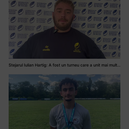
Stejarul Iulian Hartig: A fost un turneu care a unit mai mult echipa