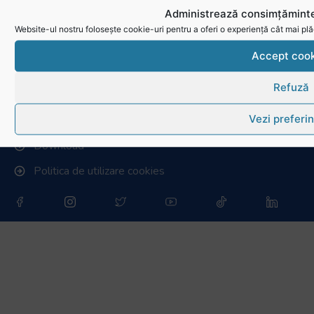
Cluburi afiliate la FRR
Administrează consimțăminte
Stadionul național de rugby
Website-ul nostru folosește cookie-uri pentru a oferi o experiență cât mai plă
Conducere, comisii și departamente
Accept cook
Info - Anunțuri
Refuză
Link-uri utile
Vezi preferin
Download
Politica de utilizare cookies