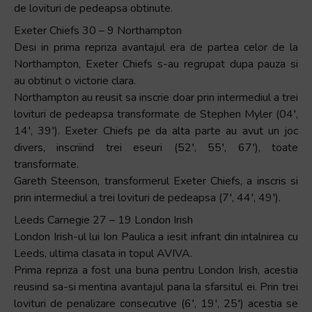
de lovituri de pedeapsa obtinute.
Exeter Chiefs 30 – 9 Northampton
Desi in prima repriza avantajul era de partea celor de la
Northampton, Exeter Chiefs s-au regrupat dupa pauza si
au obtinut o victorie clara.
Northampton au reusit sa inscrie doar prin intermediul a trei
lovituri de pedeapsa transformate de Stephen Myler (04′,
14′, 39′). Exeter Chiefs pe da alta parte au avut un joc
divers, inscriind trei eseuri (52′, 55′, 67′), toate
transformate.
Gareth Steenson, transformerul Exeter Chiefs, a inscris si
prin intermediul a trei lovituri de pedeapsa (7′, 44′, 49′).
Leeds Carnegie 27 – 19 London Irish
London Irish-ul lui Ion Paulica a iesit infrant din intalnirea cu
Leeds, ultima clasata in topul AVIVA.
Prima repriza a fost una buna pentru London Irish, acestia
reusind sa-si mentina avantajul pana la sfarsitul ei. Prin trei
lovituri de penalizare consecutive (6′, 19′, 25′) acestia se