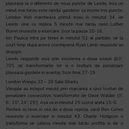
plaseaza la o diferenta de noua puncte de Leeds, insa un
minut mai tarziu este randul gazdelor sa inscrie trei puncte.
London Irish marcheaza primul eseu in minutul 34, iar
Leeds vine cu replica 5 minute mai tarziu cand Luther
Burrel reuseste o incercare. Scor la pauza 10-16.
Ion Paulica intra pe teren in minutul 51 al partidei, iar la
scurt timp dupa aceea coechipierul Ryan Lamb reuseste un
dropgol.
Leeds raspunde insa prin inscrierea a doua eseuri (63′,
70′), iar transformarile lor si o lovitura de penalizare
plaseaza gazdele in avantaj. Scor final 27-19.
London Wasps 33 – 26 Sale Sharks
Viespile au inceput meciul prin marcarea a cinci lovituri de
penalizare consecutive, transformate de Dave Walder (3′,
8′, 10′, 24′, 25′). Asa ca in minutul 25 scorul arata 15-0.
Rechinii isi revin in cea de a doua repriza, cand Ben Cohen
reuseste o incercare in minutul 43. Charlie Hodgson o
transforma iar cateva minute mai tarziu profita si de o