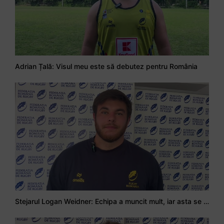
Adrian Țală: Visul meu este să debutez pentru România
Stejarul Logan Weidner: Echipa a muncit mult, iar asta se va vedea în meciurile de la Nations Cup