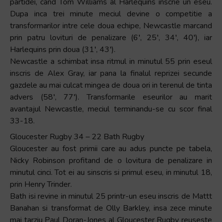
partidei, cand Tom Williams al Harlequins inscrie un eseu.
Dupa inca trei minute meciul devine o competitie a
transformarilor intre cele doua echipe, Newcastle marcand
prin patru lovituri de penalizare (6′, 25′, 34′, 40′), iar
Harlequins prin doua (31′, 43′).
Newcastle a schimbat insa ritmul in minutul 55 prin eseul
inscris de Alex Gray, iar pana la finalul reprizei secunde
gazdele au mai culcat mingea de doua ori in terenul de tinta
advers (58′, 77′). Transformarile eseurilor au marit
avantajul Newcastle, meciul terminandu-se cu scor final
33-18.
Gloucester Rugby 34 – 22 Bath Rugby
Gloucester au fost primii care au adus puncte pe tabela,
Nicky Robinson profitand de o lovitura de penalizare in
minutul cinci. Tot ei au sinscris si primul eseu, in minutul 18,
prin Henry Trinder.
Bath isi revine in minutul 25 printr-un eseu inscris de Mattt
Banahan si transformat de Olly Barkley, insa zece minute
mai tarziu Paul Doran-Jones al Gloucester Rugby reuseste