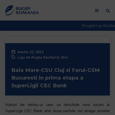
Welcome
to
All
in
One
Accessibility
screen
reader.
martie 22, 2013
To
Liga de Rugby Kaufland
,
Știri
start
the
Baia Mare-CSU Cluj si Farul-CSM
All
in
Bucuresti in prima etapa a
One
SuperLigii CEC Bank
Accessibility
screen
reader,
Alaturi de derby-ul care va deschide noul sezon al
press
SuperLigii CEC Bank, alte doua partide vor atrage privirile
"Ctrl