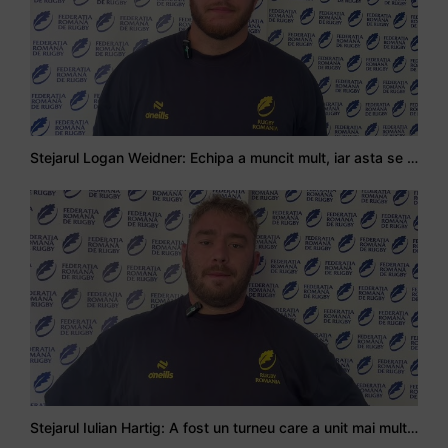
Stejarul Logan Weidner: Echipa a muncit mult, iar asta se va vedea în meciurile de la Nations Cup
Stejarul Iulian Hartig: A fost un turneu care a unit mai mult echipa