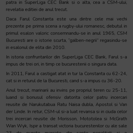
patra in SuperLiga CEC Bank si o alta, cea a CSM-ului,
revelatia editiei de anul trecut.
Daca Farul Constanta este una dintre cele mai vechi
prezente pe prima scena a rugby-ului romanesc, debutul in
primul esalon valoric consemnandu-se in anul 1965, CSM
Bucuresti are o istorie scurta, “galben-negrii” regasindu-se
in esalonul de elita din 2010.
In istoria confruntarilor din SuperLiga CEC Bank, Farul s-a
impus de trei ori, in timp ce bucurestenii o singura data.
In 2011, Farul a castigat atat in tur la Constanta cu 62-24,
cat si in returul de la Bucuresti, cand s-a impus cu 36-20.
Anul trecut, marinarii au invins pe propriul teren cu 25-11,
luand si bonusul ofensiv datorita celor patru incercari
reusite de Narukutabua Ratu Naisa dubla, Apostol si Van
der Linde. In retur, CSM-ul si-a luat revansa si in ciuda celor
trei incercari reusite de Morisson, Mototolea si McGrath
Wan Wyk, Ispir a transat victoria bucurestenilor cu ale sale
23 de puncte marcate din sapte penalitati si o