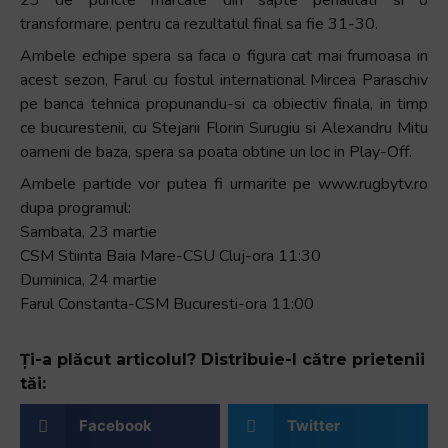
transformare, pentru ca rezultatul final sa fie 31-30.
Ambele echipe spera sa faca o figura cat mai frumoasa in
acest sezon, Farul cu fostul international Mircea Paraschiv
pe banca tehnica propunandu-si ca obiectiv finala, in timp
ce bucurestenii, cu Stejarii Florin Surugiu si Alexandru Mitu
oameni de baza, spera sa poata obtine un loc in Play-Off.
Ambele partide vor putea fi urmarite pe www.rugbytv.ro
dupa programul:
Sambata, 23 martie
CSM Stiinta Baia Mare-CSU Cluj-ora 11:30
Duminica, 24 martie
Farul Constanta-CSM Bucuresti-ora 11:00
Ți-a plăcut articolul? Distribuie-l către prietenii
tăi:
Facebook
Twitter