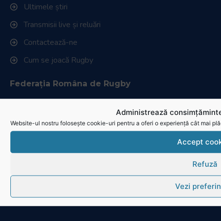
Navighează în website
Ultimele știri
Transmisii live și reluări
Contactează-ne
Cum se joacă Rugby
Federația Româna de Rugby
Administrează consimțăminte
Website-ul nostru folosește cookie-uri pentru a oferi o experiență cât mai plă
Istoric rugby în România
Accept cook
Cluburi afiliate la FRR
Refuză
Stadionul național de rugby
Conducere, comisii și departamente
Vezi preferin
Info - Anunțuri