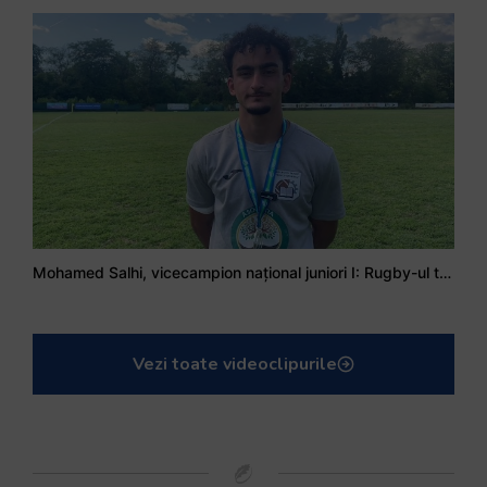
Mohamed Salhi, vicecampion național juniori I: Rugby-ul te învață să accepți și înfrângerile
Vezi toate videoclipurile