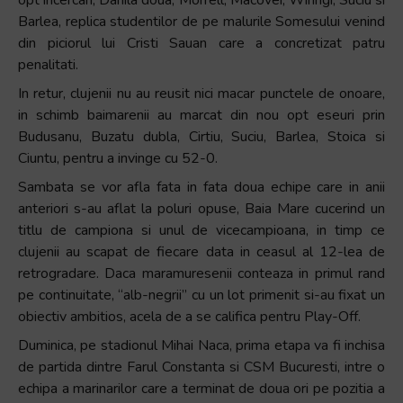
Barlea, replica studentilor de pe malurile Somesului venind
din piciorul lui Cristi Sauan care a concretizat patru
penalitati.
In retur, clujenii nu au reusit nici macar punctele de onoare,
in schimb baimarenii au marcat din nou opt eseuri prin
Budusanu, Buzatu dubla, Cirtiu, Suciu, Barlea, Stoica si
Ciuntu, pentru a invinge cu 52-0.
Sambata se vor afla fata in fata doua echipe care in anii
anteriori s-au aflat la poluri opuse, Baia Mare cucerind un
titlu de campiona si unul de vicecampioana, in timp ce
clujenii au scapat de fiecare data in ceasul al 12-lea de
retrogradare. Daca maramuresenii conteaza in primul rand
pe continuitate, “alb-negrii” cu un lot primenit si-au fixat un
obiectiv ambitios, acela de a se califica pentru Play-Off.
Duminica, pe stadionul Mihai Naca, prima etapa va fi inchisa
de partida dintre Farul Constanta si CSM Bucuresti, intre o
echipa a marinarilor care a terminat de doua ori pe pozitia a