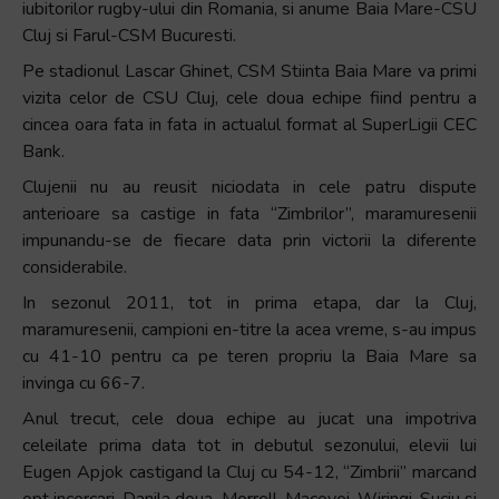
iubitorilor rugby-ului din Romania, si anume Baia Mare-CSU
+
Cluj si Farul-CSM Bucuresti.
/".
Pe stadionul Lascar Ghinet, CSM Stiinta Baia Mare va primi
This
vizita celor de CSU Cluj, cele doua echipe fiind pentru a
shortcut
cincea oara fata in fata in actualul format al SuperLigii CEC
activates
Bank.
the
screen
Clujenii nu au reusit niciodata in cele patru dispute
reader
anterioare sa castige in fata “Zimbrilor”, maramuresenii
to
impunandu-se de fiecare data prin victorii la diferente
help
considerabile.
you
In sezonul 2011, tot in prima etapa, dar la Cluj,
navigate
maramuresenii, campioni en-titre la acea vreme, s-au impus
and
cu 41-10 pentru ca pe teren propriu la Baia Mare sa
interact
invinga cu 66-7.
with
Anul trecut, cele doua echipe au jucat una impotriva
the
celeilate prima data tot in debutul sezonului, elevii lui
content.
Eugen Apjok castigand la Cluj cu 54-12, “Zimbrii” marcand
opt incercari, Danila doua, Morrell, Macovei, Wiringi, Suciu si