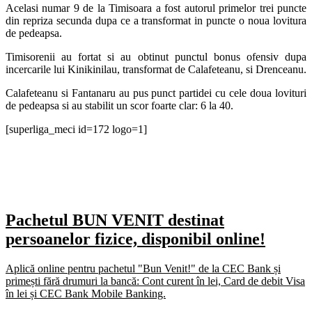
Acelasi numar 9 de la Timisoara a fost autorul primelor trei puncte
din repriza secunda dupa ce a transformat in puncte o noua lovitura
de pedeapsa.
Timisorenii au fortat si au obtinut punctul bonus ofensiv dupa
incercarile lui Kinikinilau, transformat de Calafeteanu, si Drenceanu.
Calafeteanu si Fantanaru au pus punct partidei cu cele doua lovituri
de pedeapsa si au stabilit un scor foarte clar: 6 la 40.
[superliga_meci id=172 logo=1]
Pachetul BUN VENIT destinat
persoanelor fizice, disponibil online!
Aplică online pentru pachetul "Bun Venit!" de la CEC Bank și
primești fără drumuri la bancă: Cont curent în lei, Card de debit Visa
în lei și CEC Bank Mobile Banking.​