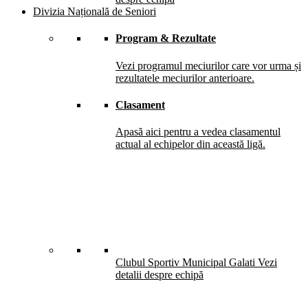
Divizia Națională de Seniori
Program & Rezultate
Vezi programul meciurilor care vor urma și
rezultatele meciurilor anterioare.
Clasament
Apasă aici pentru a vedea clasamentul
actual al echipelor din această ligă.
Clubul Sportiv Municipal Galati
Vezi
detalii despre echipă