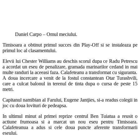
Daniel Carpo – Omul meciului.
Timisoara a obtinut primul succes din Play-Off si se instaleaza pe
primul loc al clasamentului.
Elevii lui Chester Williams au deschis scorul dupa ce Radu Petrescu
a acordat un eseu de penalizare, gramada marinarilor cedand in mai
multe randuri la aceeasi faza. Calafeteanu a transformat cu siguranta.
A doua incercare a venit de la fostul constantean Otar Turashvili,
care a culcat balonul in terenul de tinta dupa o cursa de peste 15
metri.
Capitanul namibian al Farului, Eugene Jantjies, si-a readus colegii in
joc cu doua lovituri de pedeapsa.
In ultimul minut al primei reprize centrul Ben Tuiatua a reusit o
actiune frumoasa si a marcat un nou eseu pentru Timisoara.
Calafeteanua a adus si cele doua puncte aferente transformarii
eseului.