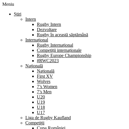
Meniu
Știri
Intern
Rugby Intern
Dezvoltare
Rugby în această săptămână
Internațional
Rugby Internațional
Competiții internaționale
Rugby Europe Championship
#RWC2023
Națională
Națională
First XV
Wolves
7’s Women
7’s Men
U20
U19
U18
U17
Liga de Rugby Kaufland
Competiții
Cupa României