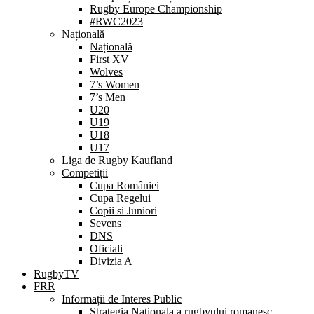
Rugby Europe Championship
#RWC2023
Națională
Națională
First XV
Wolves
7’s Women
7’s Men
U20
U19
U18
U17
Liga de Rugby Kaufland
Competiții
Cupa României
Cupa Regelui
Copii si Juniori
Sevens
DNS
Oficiali
Divizia A
RugbyTV
FRR
Informații de Interes Public
Strategia Nationala a rugbyului romanesc