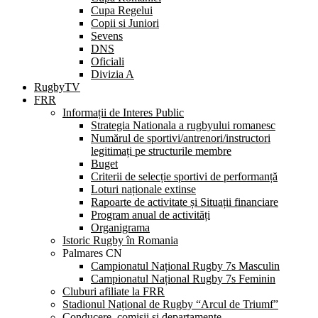
Cupa Regelui
Copii si Juniori
Sevens
DNS
Oficiali
Divizia A
RugbyTV
FRR
Informații de Interes Public
Strategia Nationala a rugbyului romanesc
Numărul de sportivi/antrenori/instructori
legitimați pe structurile membre
Buget
Criterii de selecție sportivi de performanță
Loturi naționale extinse
Rapoarte de activitate și Situații financiare
Program anual de activități
Organigrama
Istoric Rugby în Romania
Palmares CN
Campionatul Național Rugby 7s Masculin
Campionatul Național Rugby 7s Feminin
Cluburi afiliate la FRR
Stadionul Național de Rugby “Arcul de Triumf”
Conducere, comisii și departamente