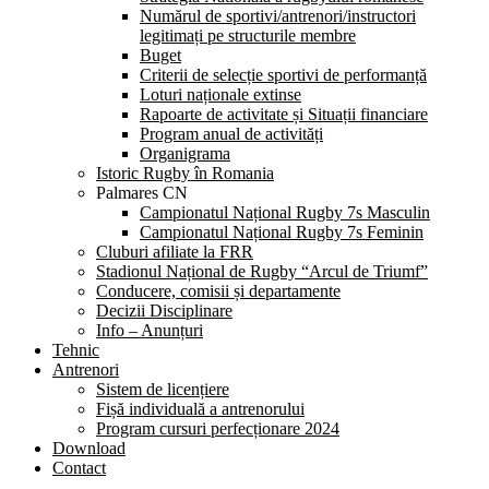
Numărul de sportivi/antrenori/instructori
legitimați pe structurile membre
Buget
Criterii de selecție sportivi de performanță
Loturi naționale extinse
Rapoarte de activitate și Situații financiare
Program anual de activități
Organigrama
Istoric Rugby în Romania
Palmares CN
Campionatul Național Rugby 7s Masculin
Campionatul Național Rugby 7s Feminin
Cluburi afiliate la FRR
Stadionul Național de Rugby “Arcul de Triumf”
Conducere, comisii și departamente
Decizii Disciplinare
Info – Anunțuri
Tehnic
Antrenori
Sistem de licențiere
Fișă individuală a antrenorului
Program cursuri perfecționare 2024
Download
Contact