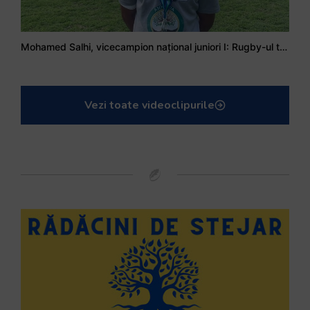
Mohamed Salhi, vicecampion național juniori I: Rugby-ul te învață să accepți și înfrângerile
Vezi toate videoclipurile