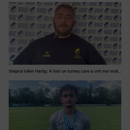
Stejarul Iulian Hartig: A fost un turneu care a unit mai mult echipa