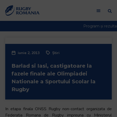
Bun
venit
la
cititorul
de
ecran
All
in
iunie 2, 2013
Știri
One
Accessibility
Barlad si Iasi, castigatoare la
Pentru
a
fazele finale ale Olimpiadei
porni
Nationale a Sportului Scolar la
cititorul
Rugby
de
ecran
All
In etapa finala ONSS Rugby non-contact organizata de
in
Federatia Romana de Rugby impreuna cu Ministerul
One