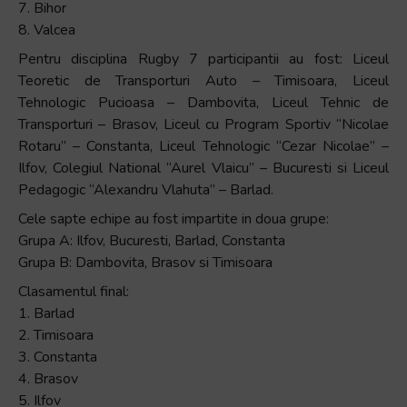
și
7. Bihor
să
8. Valcea
interacționați
Pentru disciplina Rugby 7 participantii au fost: Liceul
cu
Teoretic de Transporturi Auto – Timisoara, Liceul
conținutul.
Tehnologic Pucioasa – Dambovita, Liceul Tehnic de
Transporturi – Brasov, Liceul cu Program Sportiv “Nicolae
Rotaru” – Constanta, Liceul Tehnologic “Cezar Nicolae” –
Ilfov, Colegiul National “Aurel Vlaicu” – Bucuresti si Liceul
Pedagogic “Alexandru Vlahuta” – Barlad.
Cele sapte echipe au fost impartite in doua grupe:
Grupa A: Ilfov, Bucuresti, Barlad, Constanta
Grupa B: Dambovita, Brasov si Timisoara
Clasamentul final:
1. Barlad
2. Timisoara
3. Constanta
4. Brasov
5. Ilfov