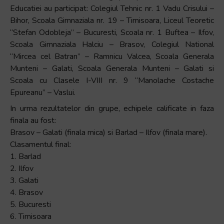
Educatiei au participat: Colegiul Tehnic nr. 1 Vadu Crisului –
Accessibility,
Bihor, Scoala Gimnaziala nr. 19 – Timisoara, Liceul Teoretic
apăsați
“Stefan Odobleja” – Bucuresti, Scoala nr. 1 Buftea – Ilfov,
„Ctrl
Scoala Gimnaziala Halciu – Brasov, Colegiul National
+
“Mircea cel Batran” – Ramnicu Valcea, Scoala Generala
/”
Munteni – Galati, Scoala Generala Munteni – Galati si
Această
Scoala cu Clasele I-VIII nr. 9 “Manolache Costache
comandă
Epureanu” – Vaslui.
rapidă
activează
In urma rezultatelor din grupe, echipele calificate in faza
cititorul
finala au fost:
de
Brasov – Galati (finala mica) si Barlad – Ilfov (finala mare).
ecran
Clasamentul final:
pentru
1. Barlad
a
2. Ilfov
vă
3. Galati
ajuta
4. Brasov
să
5. Bucuresti
navigați
6. Timisoara