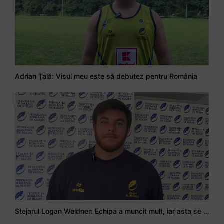
Adrian Țală: Visul meu este să debutez pentru România
Stejarul Logan Weidner: Echipa a muncit mult, iar asta se va vedea în meciurile de la Nations Cup