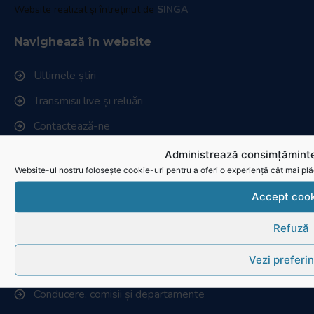
Website realizat și întreținut de
SINGA
Navighează în website
Ultimele știri
Transmisii live și reluări
Contactează-ne
Cum se joacă Rugby
Administrează consimțăminte
Website-ul nostru folosește cookie-uri pentru a oferi o experiență cât mai plă
Federația Româna de Rugby
Accept cook
Istoric rugby în România
Refuză
Cluburi afiliate la FRR
Vezi preferin
Stadionul național de rugby
Conducere, comisii și departamente