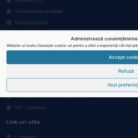
Ultimele știri
Transmisii live și reluări
Contactează-ne
Cum se joacă Rugby
Administrează consimțămintel
Website-ul nostru folosește cookie-uri pentru a oferi o experiență cât mai plă
Federația Româna de Rugby
Accept cook
Istoric rugby în România
Refuză
Cluburi afiliate la FRR
Vezi preferin
Stadionul național de rugby
Conducere, comisii și departamente
Info - Anunțuri
Link-uri utile
Download