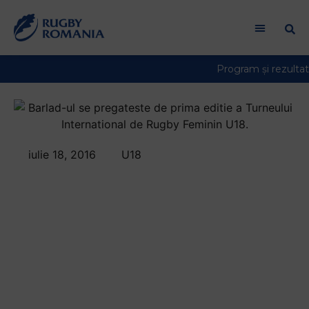
Welcome
to
All
in
One
Accessibility
screen
reader.
To
iulie 18, 2016
U18
start
Barladul se
the
All
pregateste de prima
in
editie a Turneului
One
Accessibility
International de
screen
reader,
Rugby 7 Feminin U18
press
"Ctrl