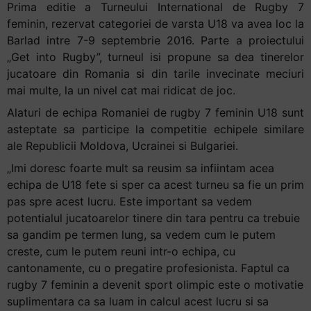
Prima editie a Turneului International de Rugby 7
+
feminin, rezervat categoriei de varsta U18 va avea loc la
/".
Barlad intre 7-9 septembrie 2016. Parte a proiectului
This
„Get into Rugby”, turneul isi propune sa dea tinerelor
shortcut
jucatoare din Romania si din tarile invecinate meciuri
activates
mai multe, la un nivel cat mai ridicat de joc.
the
Alaturi de echipa Romaniei de rugby 7 feminin U18 sunt
screen
asteptate sa participe la competitie echipele similare
reader
ale Republicii Moldova, Ucrainei si Bulgariei.
to
help
„Imi doresc foarte mult sa reusim sa infiintam acea
you
echipa de U18 fete si sper ca acest turneu sa fie un prim
navigate
pas spre acest lucru. Este important sa vedem
and
potentialul jucatoarelor tinere din tara pentru ca trebuie
interact
sa gandim pe termen lung, sa vedem cum le putem
with
creste, cum le putem reuni intr-o echipa, cu
the
cantonamente, cu o pregatire profesionista. Faptul ca
content.
rugby 7 feminin a devenit sport olimpic este o motivatie
suplimentara ca sa luam in calcul acest lucru si sa