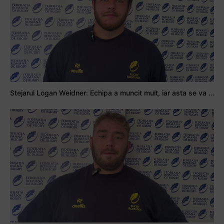
Stejarul Logan Weidner: Echipa a muncit mult, iar asta se va vedea în meciurile de la Nations Cup