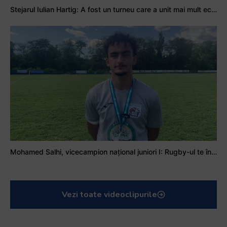
Stejarul Iulian Hartig: A fost un turneu care a unit mai mult echipa
Mohamed Salhi, vicecampion național juniori I: Rugby-ul te învață să accepți și înfrângerile
Vezi toate videoclipurile