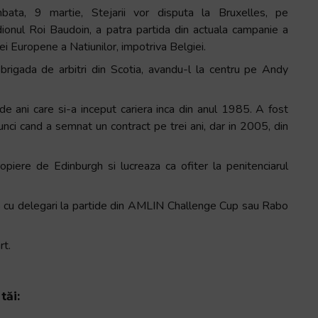
bata, 9 martie, Stejarii vor disputa la Bruxelles, pe
dionul Roi Baudoin, a patra partida din actuala campanie a
i Europene a Natiunilor, impotriva Belgiei.
brigada de arbitri din Scotia, avandu-l la centru pe Andy
de ani care si-a inceput cariera inca din anul 1985. A fost
unci cand a semnat un contract pe trei ani, dar in 2005, din
opiere de Edinburgh si lucreaza ca ofiter la penitenciarul
video cu delegari la partide din AMLIN Challenge Cup sau Rabo
rt.
tăi: