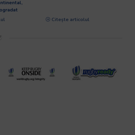
ntinental,
rogradat
lul
Citește articolul