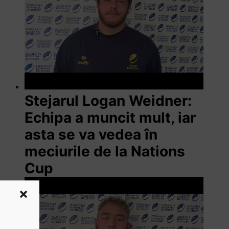
Stejarul Logan Weidner:
Echipa a muncit mult, iar
asta se va vedea în
meciurile de la Nations
Cup