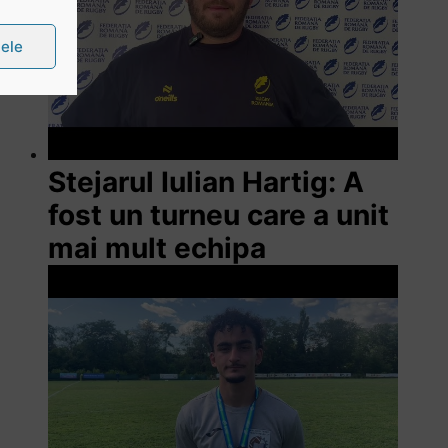
țele
Stejarul Iulian Hartig: A
fost un turneu care a unit
mai mult echipa