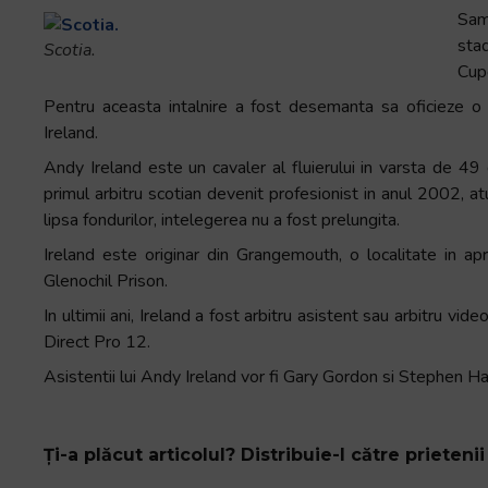
Sam
Accessibility,
sta
apăsați
Scotia.
Cupe
„Ctrl
+
Pentru aceasta intalnire a fost desemanta sa oficieze o 
/”
Ireland.
Această
Andy Ireland este un cavaler al fluierului in varsta de 49 
comandă
primul arbitru scotian devenit profesionist in anul 2002, at
rapidă
lipsa fondurilor, intelegerea nu a fost prelungita.
activează
Ireland este originar din Grangemouth, o localitate in apr
cititorul
Glenochil Prison.
de
ecran
In ultimii ani, Ireland a fost arbitru asistent sau arbitru 
pentru
Direct Pro 12.
a
Asistentii lui Andy Ireland vor fi Gary Gordon si Stephen Ha
vă
ajuta
să
Ți-a plăcut articolul? Distribuie-l către prietenii 
navigați