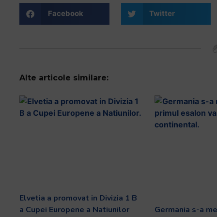
și
să
Facebook
Twitter
interacționați
cu
conținutul.
Alte articole similare:
Elvetia a promovat in Divizia 1 B
a Cupei Europene a Natiunilor
Germania s-a men