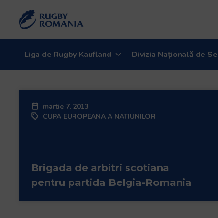
Bun
venit
la
cititorul
de
Liga de Rugby Kaufland
Divizia Națională de Se
ecran
All
in
One
martie 7, 2013
Accessibility
CUPA EUROPEANA A NATIUNILOR
Pentru
a
porni
cititorul
Brigada de arbitri scotiana
de
ecran
pentru partida Belgia-Romania
All
in
One