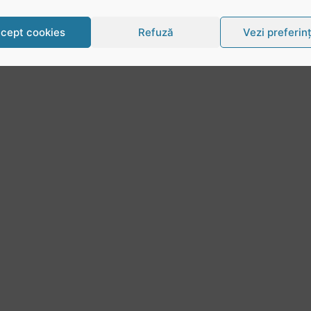
cept cookies
Refuză
Vezi preferin