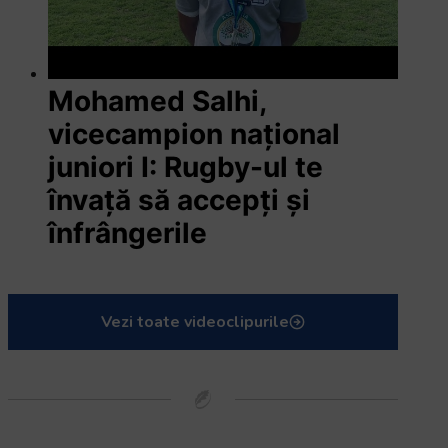
Mohamed Salhi,
vicecampion național
juniori I: Rugby-ul te
învață să accepți și
înfrângerile
Vezi toate videoclipurile