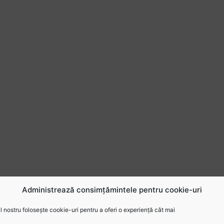
Administrează consimțămintele pentru cookie-uri
 nostru folosește cookie-uri pentru a oferi o experiență cât mai