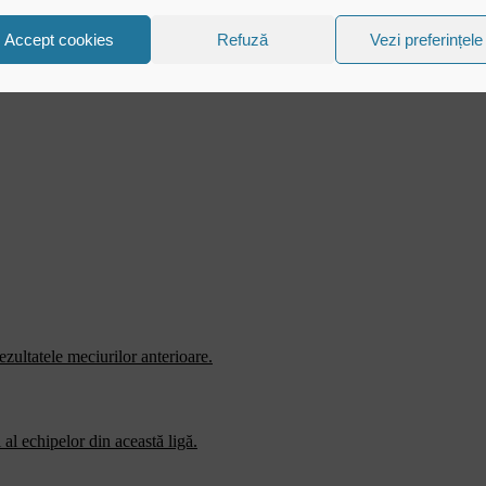
Accept cookies
Refuză
Vezi preferințele
zultatele meciurilor anterioare.
al echipelor din această ligă.