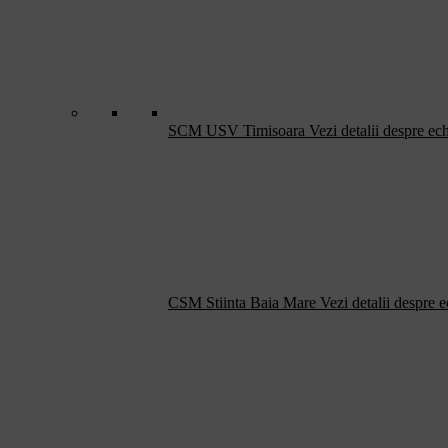
SCM USV Timisoara
Vezi detalii despre ec
CSM Stiinta Baia Mare
Vezi detalii despre 