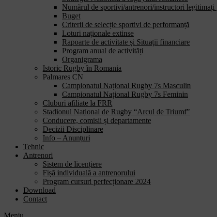
Numărul de sportivi/antrenori/instructori legitimați
Buget
Criterii de selecție sportivi de performanță
Loturi naționale extinse
Rapoarte de activitate și Situații financiare
Program anual de activități
Organigrama
Istoric Rugby în Romania
Palmares CN
Campionatul Național Rugby 7s Masculin
Campionatul Național Rugby 7s Feminin
Cluburi afiliate la FRR
Stadionul Național de Rugby “Arcul de Triumf”
Conducere, comisii și departamente
Decizii Disciplinare
Info – Anunțuri
Tehnic
Antrenori
Sistem de licențiere
Fișă individuală a antrenorului
Program cursuri perfecționare 2024
Download
Contact
Meniu