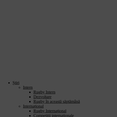
Știri
Intern
Rugby Intern
Dezvoltare
Rugby în această săptămână
Internațional
Rugby Internațional
Competiții internaționale