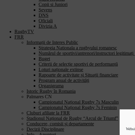
Copii si Juniori
Sevens
DNS
Oficiali
Divizia A
RugbyTV
FRR
Informații de Interes Public
Strategia Nationala a rugbyului romanesc
Numărul de sportivi/antrenori/instructori legitimați
Buget
Criterii de selecție sportivi de performanță
Loturi naționale extinse
Rapoarte de activitate și Situații financiare
Program anual de activități
Organigrama
Istoric Rugby în Romania
Palmares CN
Campionatul Național Rugby 7s Masculin
Campionatul Național Rugby 7s Feminin
Cluburi afiliate la FRR
Stadionul Național de Rugby “Arcul de Triumf”
Conducere, comisii și departamente
Decizii Disciplinare
Websit
Info – Anunțuri