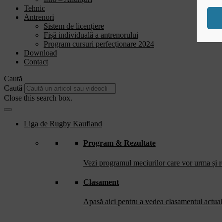
Tehnic
Antrenori
Sistem de licențiere
Fișă individuală a antrenorului
Program cursuri perfecționare 2024
Download
Contact
Caută
Caută
Close this search box.
Liga de Rugby Kaufland
Program & Rezultate
Vezi programul meciurilor care vor urma și re
Clasament
Apasă aici pentru a vedea clasamentul actual 