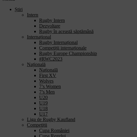
Știri
Intern
Rugby Intern
Dezvoltare
Rugby în această săptămână
Internațional
Rugby Internațional
Competiții internaționale
Rugby Europe Championship
#RWC2023
Națională
Națională
First XV
Wolves
7’s Women
7’s Men
U20
U19
U18
U17
Liga de Rugby Kaufland
Competiții
Cupa României
Cupa Regelui