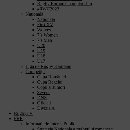
Rugby Europe Championship
#RWC2023
Națională
Națională
First XV
Wolves
7’s Women
7’s Men
U20
U19
U18
U17
Liga de Rugby Kaufland
Competiții
Cupa României
Cupa Regelui
Copii si Juniori
Sevens
DNS
Oficiali
Divizia A
RugbyTV
FRR
Informații de Interes Public
Strategia Nationala a rugbyului romanesc