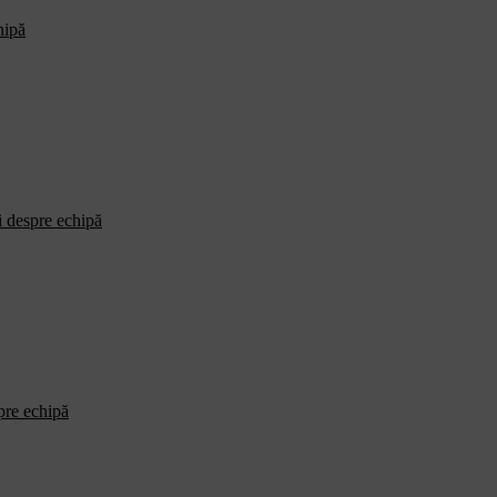
hipă
i despre echipă
spre echipă