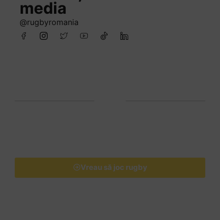
media
@rugbyromania
Vreau să joc rugby