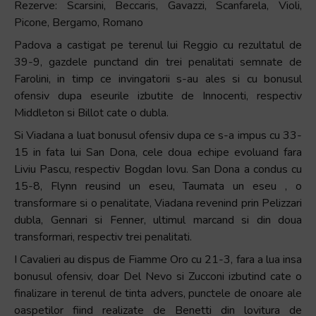
Rezerve: Scarsini, Beccaris, Gavazzi, Scanfarela, Violi,
Picone, Bergamo, Romano
Padova a castigat pe terenul lui Reggio cu rezultatul de
39-9, gazdele punctand din trei penalitati semnate de
Farolini, in timp ce invingatorii s-au ales si cu bonusul
ofensiv dupa eseurile izbutite de Innocenti, respectiv
Middleton si Billot cate o dubla.
Si Viadana a luat bonusul ofensiv dupa ce s-a impus cu 33-
15 in fata lui San Dona, cele doua echipe evoluand fara
Liviu Pascu, respectiv Bogdan Iovu. San Dona a condus cu
15-8, Flynn reusind un eseu, Taumata un eseu , o
transformare si o penalitate, Viadana revenind prin Pelizzari
dubla, Gennari si Fenner, ultimul marcand si din doua
transformari, respectiv trei penalitati.
I Cavalieri au dispus de Fiamme Oro cu 21-3, fara a lua insa
bonusul ofensiv, doar Del Nevo si Zucconi izbutind cate o
finalizare in terenul de tinta advers, punctele de onoare ale
oaspetilor fiind realizate de Benetti din lovitura de