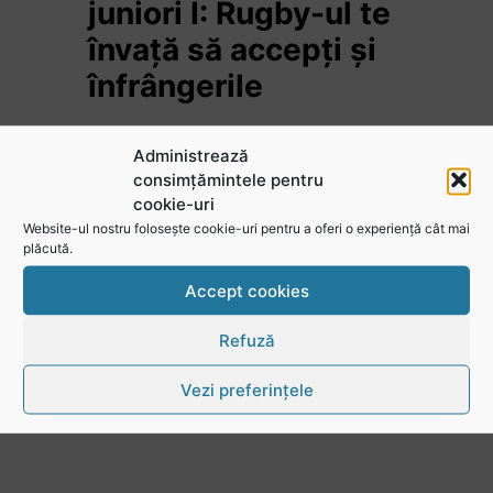
juniori I: Rugby-ul te
învață să accepți și
înfrângerile
Vezi toate videoclipurile
Administrează
consimțămintele pentru
cookie-uri
Website-ul nostru folosește cookie-uri pentru a oferi o experiență cât mai
plăcută.
Accept cookies
Refuză
Vezi preferințele