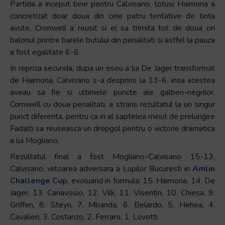
Partida a inceput bine pentru Calvisano, totusi Haimona a
concretizat doar doua din cele patru tentative de tinta
avute, Cronwell a reusit si el sa trimita tot de doua ori
balonul printre barele butului din penalitati si astfel la pauza
a fost egalitate 6-6.
In repriza secunda, dupa un eseu a lui De Jager transformat
de Haimona, Calvisano s-a desprins la 13-6, insa acestea
aveau sa fie si ultimele puncte ale galben-negrilor.
Cornwell cu doua penalitati, a strans rezultatul la un singur
punct diferenta, pentru ca in al saptelea minut de prelungire
Fadalti sa reuseasca un dropgol pentru o victorie dramatica
a lui Mogliano.
Rezultatul final a fost Mogliano-Calvisano 15-13,
Calvisano, viitoarea adversara a Lupilor Bucuresti in
Amlin
Challenge Cup
, evoluand in formula: 15. Haimona, 14. De
Jager, 13. Canavosio, 12. Vilk, 11. Visentin, 10. Chiesa, 9.
Griffen, 8. Steyn, 7. Mbanda, 6. Belardo, 5. Hehea, 4.
Cavalieri, 3. Costanzo, 2. Ferraro, 1. Lovotti