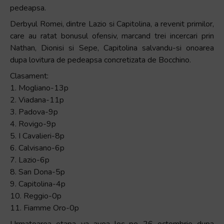
pedeapsa.
Derbyul Romei, dintre Lazio si Capitolina, a revenit primilor,
care au ratat bonusul ofensiv, marcand trei incercari prin
Nathan, Dionisi si Sepe, Capitolina salvandu-si onoarea
dupa lovitura de pedeapsa concretizata de Bocchino.
Clasament:
1. Mogliano-13p
2. Viadana-11p
3. Padova-9p
4. Rovigo-9p
5. I Cavalieri-8p
6. Calvisano-6p
7. Lazio-6p
8. San Dona-5p
9. Capitolina-4p
10. Reggio-0p
11. Fiamme Oro-0p
Urmatoarea etapa va avea loc pe 26 octombrie dupa