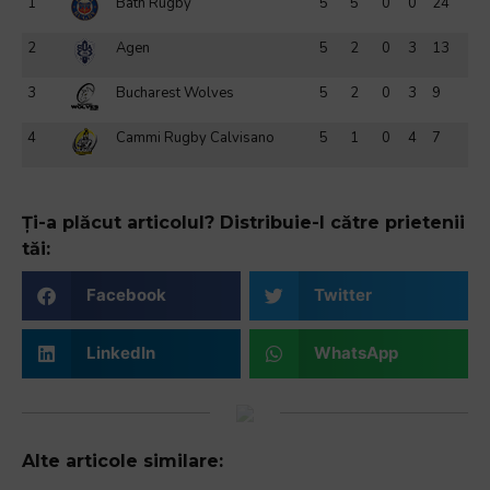
1
Bath Rugby
5
5
0
0
24
2
Agen
5
2
0
3
13
3
Bucharest Wolves
5
2
0
3
9
4
Cammi Rugby Calvisano
5
1
0
4
7
Ți-a plăcut articolul? Distribuie-l către prietenii
tăi:
Facebook
Twitter
LinkedIn
WhatsApp
Alte articole similare: