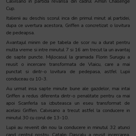
Calvisano in partida revansa din cadrul Amlin Challenge
Cup.
Italienii au deschis scorul inca din primul minut al partidei,
dupa ce uvertura acestora, Griffen a concretizat o lovitura
de pedeapsa.
Avantajul minim de pe tabela de scor nu a durat pentru
multa vreme si intre minutul 7 si 16 am trecut la un avantaj
de sapte puncte. Mijlocasul la gramada Florin Surugiu a
reusit o incercare transformata de Vlaicu, care a mai
punctat si dintr-o lovitura de pedepasa, astfel Lupii
conduceau cu 10-3.
Au urmat insa sapte minute bune ale gazdelor, mai intai
Griffen a redus diferenta dintr-o penalitate pentru ca mai
apoi Scanferla sa izbuteasca un eseu transformat de
acelasi Griffen. Calvisano a trecut astfel la conducere in
minutul 30 cu corul de 13-10.
Lupii au revenit din nou la conducere in minutul 32 atunci
cand centrul nostru, Catalin Dascalu a reusit incercarea,