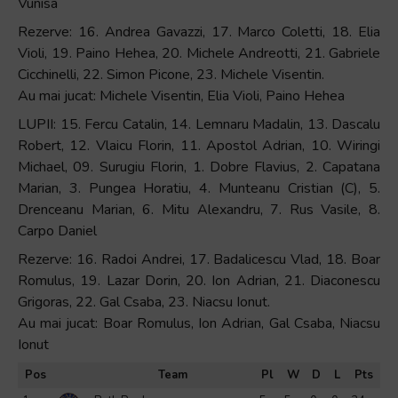
Vunisa
Rezerve: 16. Andrea Gavazzi, 17. Marco Coletti, 18. Elia
Violi, 19. Paino Hehea, 20. Michele Andreotti, 21. Gabriele
Cicchinelli, 22. Simon Picone, 23. Michele Visentin.
Au mai jucat: Michele Visentin, Elia Violi, Paino Hehea
LUPII: 15. Fercu Catalin, 14. Lemnaru Madalin, 13. Dascalu
Robert, 12. Vlaicu Florin, 11. Apostol Adrian, 10. Wiringi
Michael, 09. Surugiu Florin, 1. Dobre Flavius, 2. Capatana
Marian, 3. Pungea Horatiu, 4. Munteanu Cristian (C), 5.
Drenceanu Marian, 6. Mitu Alexandru, 7. Rus Vasile, 8.
Carpo Daniel
Rezerve: 16. Radoi Andrei, 17. Badalicescu Vlad, 18. Boar
Romulus, 19. Lazar Dorin, 20. Ion Adrian, 21. Diaconescu
Grigoras, 22. Gal Csaba, 23. Niacsu Ionut.
Au mai jucat: Boar Romulus, Ion Adrian, Gal Csaba, Niacsu
Ionut
Pos
Team
Pl
W
D
L
Pts