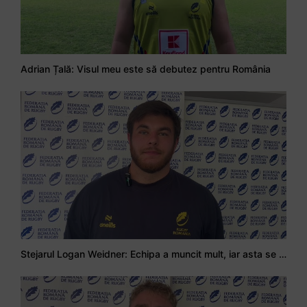
Adrian Țală: Visul meu este să debutez pentru România
Stejarul Logan Weidner: Echipa a muncit mult, iar asta se va vedea în meciurile de la Nations Cup