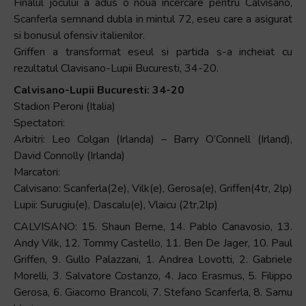
Finalul jocului a adus o noua incercare pentru Calvisano,
Scanferla semnand dubla in mintul 72, eseu care a asigurat
si bonusul ofensiv italienilor.
Griffen a transformat eseul si partida s-a incheiat cu
rezultatul Clavisano-Lupii Bucuresti, 34-20.
Calvisano-Lupii Bucuresti: 34-20
Stadion Peroni (Italia)
Spectatori:
Arbitri: Leo Colgan (Irlanda) – Barry O’Connell (Irland),
David Connolly (Irlanda)
Marcatori:
Calvisano: Scanferla(2e), Vilk(e), Gerosa(e), Griffen(4tr, 2lp)
Lupii: Surugiu(e), Dascalu(e), Vlaicu (2tr,2lp)
CALVISANO: 15. Shaun Berne, 14. Pablo Canavosio, 13.
Andy Vilk, 12. Tommy Castello, 11. Ben De Jager, 10. Paul
Griffen, 9. Gullo Palazzani, 1. Andrea Lovotti, 2. Gabriele
Morelli, 3. Salvatore Costanzo, 4. Jaco Erasmus, 5. Filippo
Gerosa, 6. Giacomo Brancoli, 7. Stefano Scanferla, 8. Samu