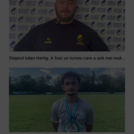
Stejarul Iulian Hartig: A fost un turneu care a unit mai mult echipa