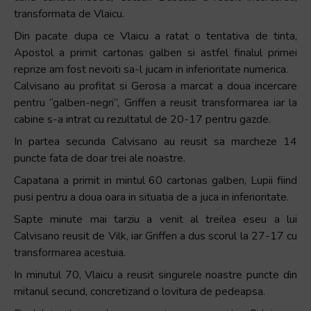
transformata de Vlaicu.
Din pacate dupa ce Vlaicu a ratat o tentativa de tinta,
Apostol a primit cartonas galben si astfel finalul primei
reprize am fost nevoiti sa-l jucam in inferioritate numerica.
Calvisano au profitat si Gerosa a marcat a doua incercare
pentru “galben-negri”, Griffen a reusit transformarea iar la
cabine s-a intrat cu rezultatul de 20-17 pentru gazde.
In partea secunda Calvisano au reusit sa marcheze 14
puncte fata de doar trei ale noastre.
Capatana a primit in mintul 60 cartonas galben, Lupii fiind
pusi pentru a doua oara in situatia de a juca in inferioritate.
Sapte minute mai tarziu a venit al treilea eseu a lui
Calvisano reusit de Vilk, iar Griffen a dus scorul la 27-17 cu
transformarea acestuia.
In minutul 70, Vlaicu a reusit singurele noastre puncte din
mitanul secund, concretizand o lovitura de pedeapsa.