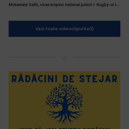
Mohamed Salhi, vicecampion național juniori I: Rugby-ul te învață să accepți și înfrângerile
Vezi toate videoclipurile