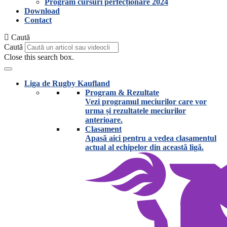
Program cursuri perfecționare 2024
Download
Contact
Caută
Caută
Close this search box.
Liga de Rugby Kaufland
Program & Rezultate
Vezi programul meciurilor care vor
urma și rezultatele meciurilor
anterioare.
Clasament
Apasă aici pentru a vedea clasamentul
actual al echipelor din această ligă.