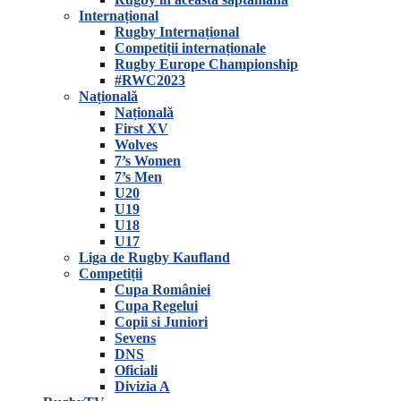
Internațional
Rugby Internațional
Competiții internaționale
Rugby Europe Championship
#RWC2023
Națională
Națională
First XV
Wolves
7’s Women
7’s Men
U20
U19
U18
U17
Liga de Rugby Kaufland
Competiții
Cupa României
Cupa Regelui
Copii si Juniori
Sevens
DNS
Oficiali
Divizia A