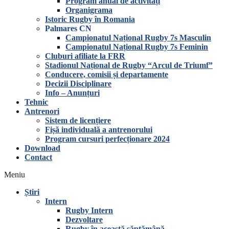
Program anual de activități
Organigrama
Istoric Rugby în Romania
Palmares CN
Campionatul Național Rugby 7s Masculin
Campionatul Național Rugby 7s Feminin
Cluburi afiliate la FRR
Stadionul Național de Rugby “Arcul de Triumf”
Conducere, comisii și departamente
Decizii Disciplinare
Info – Anunțuri
Tehnic
Antrenori
Sistem de licențiere
Fișă individuală a antrenorului
Program cursuri perfecționare 2024
Download
Contact
Meniu
Știri
Intern
Rugby Intern
Dezvoltare
Rugby în această săptămână