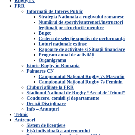
RugbyTV
FRR
Informații de Interes Public
Strategia Nationala a rugbyului romanesc
Numărul de sportivi/antrenori/instructori
legitimați pe structurile membre
Buget
Criterii de selecție sportivi de performanță
Loturi naționale extinse
Rapoarte de activitate și Situații financiare
Program anual de activități
Organigrama
Istoric Rugby în Romania
Palmares CN
Campionatul Național Rugby 7s Masculin
Campionatul Național Rugby 7s Feminin
Cluburi afiliate la FRR
Stadionul Național de Rugby “Arcul de Triumf”
Conducere, comisii și departamente
Decizii Disciplinare
Info – Anunțuri
Tehnic
Antrenori
Sistem de licențiere
Fișă individuală a antrenorului