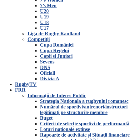
7’s Men
U20
U19
U18
U17
Liga de Rugby Kaufland
Competiții
Cupa României
Cupa Regelui
Copii si Juniori
Sevens
DNS
Oficiali
Divizia A
RugbyTV
FRR
Informații de Interes Public
Strategia Nationala a rugbyului romanesc
Numărul de sportivi/antrenori/instructori
legitimați pe structurile membre
Buget
Criterii de selecție sportivi de performanță
Loturi naționale extinse
Rapoarte de activitate și Situații financiare